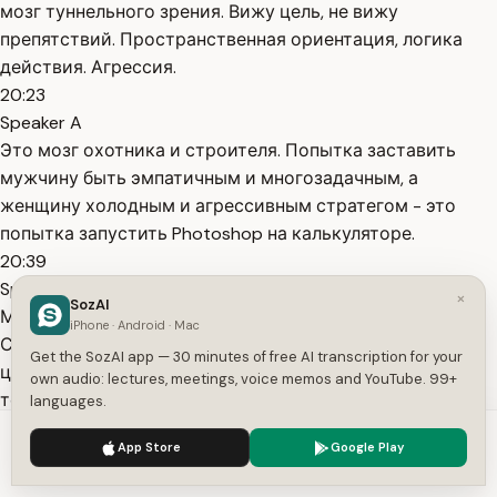
мозг туннельного зрения. Вижу цель, не вижу
препятствий. Пространственная ориентация, логика
действия. Агрессия.
20:23
Speaker A
Это мозг охотника и строителя. Попытка заставить
мужчину быть эмпатичным и многозадачным, а
женщину холодным и агрессивным стратегом - это
попытка запустить Photoshop на калькуляторе.
20:39
Speaker A
×
SozAI
Можно, но система будет виснуть и перегреваться.
iPhone · Android · Mac
Смотрите сюда. Это закон больших чисел. Вот здесь в
Get the SozAI app — 30 minutes of free AI transcription for your
центре находится норма. Это 95% мужчин, у которых
own audio: lectures, meetings, voice memos and YouTube. 99+
тестостерон диктует агрессию и стремление к
languages.
доминированию. И 95% женщин, у которых окситоцин
We use cookies to enhance your experience.
Privacy Policy
App Store
Google Play
диктует эмпатию и поиск
Accept
Settings
21:02