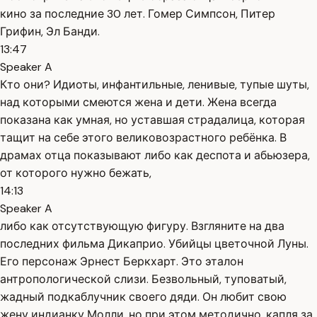
кино за последние 30 лет. Гомер Симпсон, Питер
Грифин, Эл Банди.
13:47
Speaker A
Кто они? Идиоты, инфантильные, ленивые, тупые шуты,
над которыми смеются жена и дети. Жена всегда
показана как умная, но уставшая страдалица, которая
тащит на себе этого великовозрастного ребёнка. В
драмах отца показывают либо как деспота и абьюзера,
от которого нужно бежать,
14:13
Speaker A
либо как отсутствующую фигуру. Взгляните на два
последних фильма Дикаприо. Убийцы цветочной Луны.
Его персонаж Эрнест Беркхарт. Это эталон
антропологической слизи. Безвольный, туповатый,
жадный подкаблучник своего дяди. Он любит свою
жену индианку Молли, но при этом методично, капля за