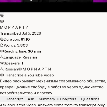
М О Р И А Р Т И
Transcribed
Jul 5, 2026
Duration:
61:10
Words:
5,803
Reading time:
30 min
Language:
Russian
Speakers:
1
Russian
М О Р И А Р Т И
Transcribe a YouTube Video
Видео раскрывает механизмы современного общества,
превращающие свободу в рабство через одиночество,
потребительство и ипотеку.
Transcript
Ask
Summary
Chapters
Questions
Ask about this video. Answers come from its transcript only