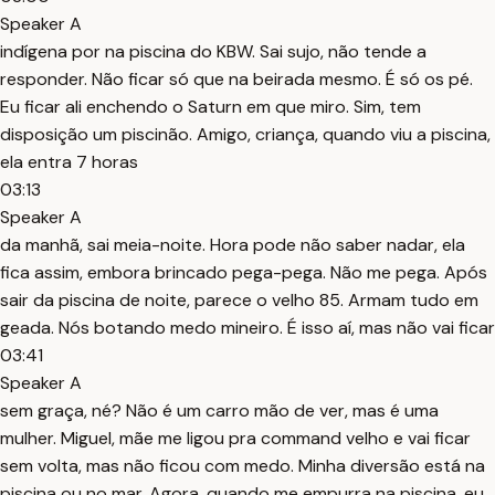
Speaker A
indígena por na piscina do KBW. Sai sujo, não tende a
responder. Não ficar só que na beirada mesmo. É só os pé.
Eu ficar ali enchendo o Saturn em que miro. Sim, tem
disposição um piscinão. Amigo, criança, quando viu a piscina,
ela entra 7 horas
03:13
Speaker A
da manhã, sai meia-noite. Hora pode não saber nadar, ela
fica assim, embora brincado pega-pega. Não me pega. Após
sair da piscina de noite, parece o velho 85. Armam tudo em
geada. Nós botando medo mineiro. É isso aí, mas não vai ficar
03:41
Speaker A
sem graça, né? Não é um carro mão de ver, mas é uma
mulher. Miguel, mãe me ligou pra command velho e vai ficar
sem volta, mas não ficou com medo. Minha diversão está na
piscina ou no mar. Agora, quando me empurra na piscina, eu