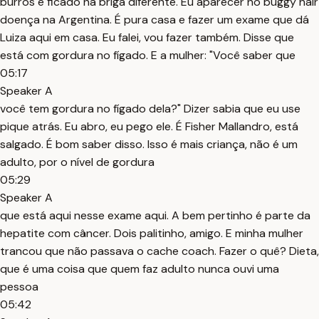
burros e ficado na briga diferente. Eu aparecer no buggy hair
doença na Argentina. É pura casa e fazer um exame que dá
Luiza aqui em casa. Eu falei, vou fazer também. Disse que
está com gordura no fígado. E a mulher: "Você saber que
05:17
Speaker A
você tem gordura no fígado dela?" Dizer sabia que eu use
pique atrás. Eu abro, eu pego ele. É Fisher Mallandro, está
salgado. É bom saber disso. Isso é mais criança, não é um
adulto, por o nível de gordura
05:29
Speaker A
que está aqui nesse exame aqui. A bem pertinho é parte da
hepatite com câncer. Dois palitinho, amigo. E minha mulher
trancou que não passava o cache coach. Fazer o quê? Dieta,
que é uma coisa que quem faz adulto nunca ouvi uma
pessoa
05:42