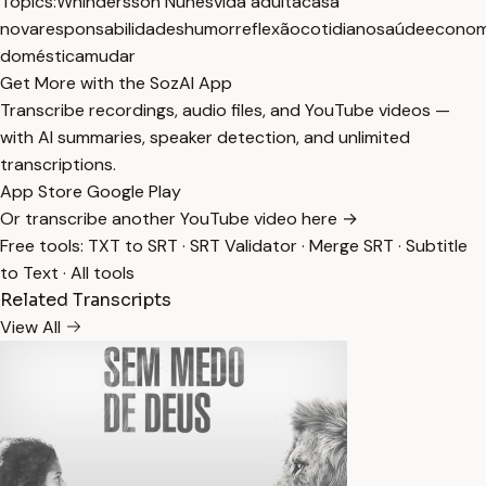
Topics:
Whindersson Nunes
vida adulta
casa
nova
responsabilidades
humor
reflexão
cotidiano
saúde
econom
doméstica
mudar
Get More with the SozAI App
Transcribe recordings, audio files, and YouTube videos —
with AI summaries, speaker detection, and unlimited
transcriptions.
App Store
Google Play
Or transcribe another YouTube video here →
Free tools:
TXT to SRT
·
SRT Validator
·
Merge SRT
·
Subtitle
to Text
·
All tools
Related Transcripts
View All