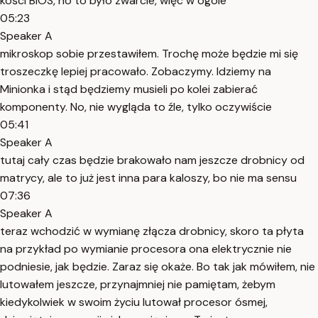
kości BIOS, no to było zwarcie, więc w ogóle
05:23
Speaker A
mikroskop sobie przestawiłem. Trochę może będzie mi się
troszeczkę lepiej pracowało. Zobaczymy. Idziemy na
Minionka i stąd będziemy musieli po kolei zabierać
komponenty. No, nie wygląda to źle, tylko oczywiście
05:41
Speaker A
tutaj cały czas będzie brakowało nam jeszcze drobnicy od
matrycy, ale to już jest inna para kaloszy, bo nie ma sensu
07:36
Speaker A
teraz wchodzić w wymianę złącza drobnicy, skoro ta płyta
na przykład po wymianie procesora ona elektrycznie nie
podniesie, jak będzie. Zaraz się okaże. Bo tak jak mówiłem, nie
lutowałem jeszcze, przynajmniej nie pamiętam, żebym
kiedykolwiek w swoim życiu lutował procesor ósmej,