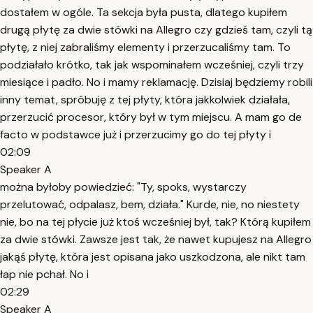
dostałem w ogóle. Ta sekcja była pusta, dlatego kupiłem
drugą płytę za dwie stówki na Allegro czy gdzieś tam, czyli tą
płytę, z niej zabraliśmy elementy i przerzucaliśmy tam. To
podziałało krótko, tak jak wspominałem wcześniej, czyli trzy
miesiące i padło. No i mamy reklamację. Dzisiaj będziemy robili
inny temat, spróbuję z tej płyty, która jakkolwiek działała,
przerzucić procesor, który był w tym miejscu. A mam go de
facto w podstawce już i przerzucimy go do tej płyty i
02:09
Speaker A
można byłoby powiedzieć: "Ty, spoks, wystarczy
przelutować, odpalasz, bem, działa." Kurde, nie, no niestety
nie, bo na tej płycie już ktoś wcześniej był, tak? Którą kupiłem
za dwie stówki. Zawsze jest tak, że nawet kupujesz na Allegro
jakąś płytę, która jest opisana jako uszkodzona, ale nikt tam
łap nie pchał. No i
02:29
Speaker A