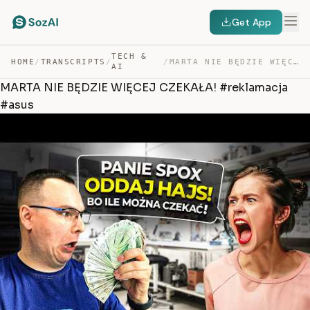
Get App
TECH &
HOME
/
TRANSCRIPTS
/
/
MARTA NIE BĘDZIE WIĘCEJ CZEKAŁA! #REKLAMACJA #ASUS — TRANSCRIPT
AI
MARTA NIE BĘDZIE WIĘCEJ CZEKAŁA! #reklamacja
#asus