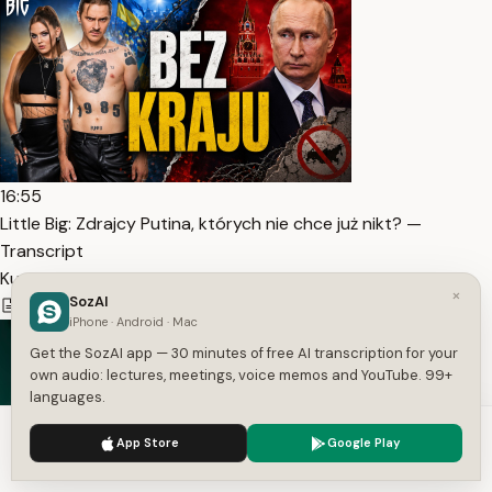
16:55
Little Big: Zdrajcy Putina, których nie chce już nikt? —
Transcript
Kurtyna - historie zza sceny
×
SozAI
2,369
1
Polish
iPhone · Android · Mac
Get the SozAI app — 30 minutes of free AI transcription for your
own audio: lectures, meetings, voice memos and YouTube. 99+
languages.
We use cookies to enhance your experience.
Privacy Policy
App Store
Google Play
Accept
Settings