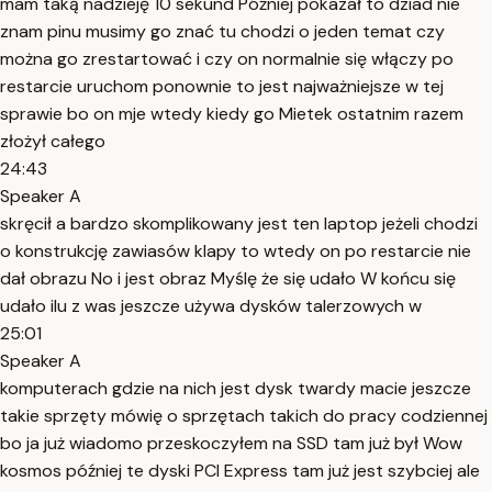
mam taką nadzieję 10 sekund Później pokazał to dziad nie
znam pinu musimy go znać tu chodzi o jeden temat czy
można go zrestartować i czy on normalnie się włączy po
restarcie uruchom ponownie to jest najważniejsze w tej
sprawie bo on mje wtedy kiedy go Mietek ostatnim razem
złożył całego
24:43
Speaker A
skręcił a bardzo skomplikowany jest ten laptop jeżeli chodzi
o konstrukcję zawiasów klapy to wtedy on po restarcie nie
dał obrazu No i jest obraz Myślę że się udało W końcu się
udało ilu z was jeszcze używa dysków talerzowych w
25:01
Speaker A
komputerach gdzie na nich jest dysk twardy macie jeszcze
takie sprzęty mówię o sprzętach takich do pracy codziennej
bo ja już wiadomo przeskoczyłem na SSD tam już był Wow
kosmos później te dyski PCI Express tam już jest szybciej ale