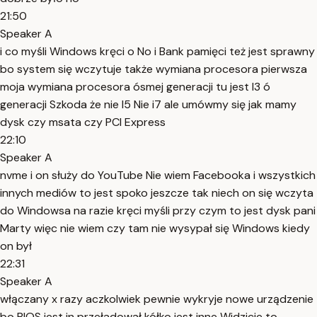
21:50
Speaker A
i co myśli Windows kręci o No i Bank pamięci też jest sprawny
bo system się wczytuje także wymiana procesora pierwsza
moja wymiana procesora ósmej generacji tu jest I3 ó
generacji Szkoda że nie I5 Nie i7 ale umówmy się jak mamy
dysk czy msata czy PCI Express
22:10
Speaker A
nvme i on służy do YouTube Nie wiem Facebooka i wszystkich
innych mediów to jest spoko jeszcze tak niech on się wczyta
do Windowsa na razie kręci myśli przy czym to jest dysk pani
Marty więc nie wiem czy tam nie wysypał się Windows kiedy
on był
22:31
Speaker A
włączany x razy aczkolwiek pewnie wykryje nowe urządzenie
bo BIOS jest in przeładował kółko jest inne Widzicie to