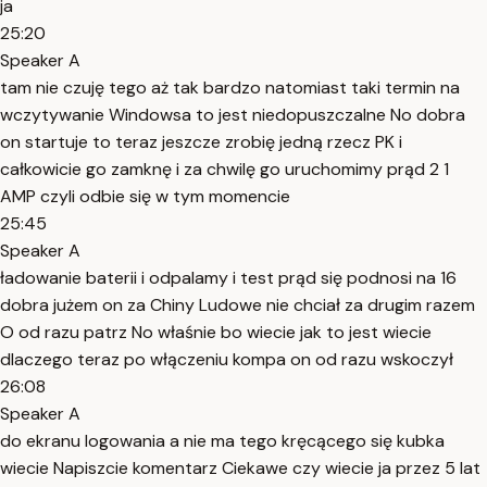
ja
25:20
Speaker A
tam nie czuję tego aż tak bardzo natomiast taki termin na
wczytywanie Windowsa to jest niedopuszczalne No dobra
on startuje to teraz jeszcze zrobię jedną rzecz PK i
całkowicie go zamknę i za chwilę go uruchomimy prąd 2 1
AMP czyli odbie się w tym momencie
25:45
Speaker A
ładowanie baterii i odpalamy i test prąd się podnosi na 16
dobra jużem on za Chiny Ludowe nie chciał za drugim razem
O od razu patrz No właśnie bo wiecie jak to jest wiecie
dlaczego teraz po włączeniu kompa on od razu wskoczył
26:08
Speaker A
do ekranu logowania a nie ma tego kręcącego się kubka
wiecie Napiszcie komentarz Ciekawe czy wiecie ja przez 5 lat