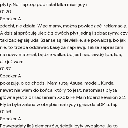
płyty. No i laptop podziałał kilka miesięcy i
01:20
Speaker A
zdechł, nie działa. Więc mamy, można powiedzieć, reklamację.
A dzisiaj spróbuję ulepić z dwóch płyt jedną i zobaczymy, czy
taki zabieg się uda. Szanse są niewielkie, ale powalczę, bo jak
nie, to trzeba oddawać kasę za naprawę. Także zapraszam
na nowy materiał, będzie walka, bo jest naprawdę lipa, lipa,
ale już wam
01:37
Speaker A
pokazuję, o co chodzi. Mam tutaj Asusa, model... Kurde,
nawet nie wiem do końca, który to jest, natomiast płyta
główna jest z oznaczeniem XX512 FF Main Board Revision 2.2.
Płyta była zalana w obrębie matrycy i gniazda eDP tutaj.
01:56
Speaker A
Powypadały ileś elementów, ścieżki były wypalone. Ja to