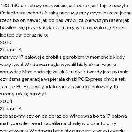
430 480 on zaliczy oczywiście jest obraz jest fajnie ruszyło
Opłaciło się wchodzić taką naprawę przy czym jeszcze jedna
rzecz bo on nawet jak do nas wrócił za pierwszym razem jak
bawiłem się przy tym złączu matrycy to okazało się że ten
laptop dał obraz na tej
20:10
Speaker A
matrycy 17 calowej a zrobił się problem w momencie kiedy
wczytywał Windowsa nagle wywalił biały ekran więc ja
sprawdzę Mam nadzieję że jakiś tu dysk twardy jest pytanie
czy ósma generacja wspierała dyski PC Express chyba tak
tam już PC Express gadało zaraz tasiemkę nałożymy tą
stronę tak tą stronę i
20:34
Speaker A
zobaczymy czy on da obraz do Windowsa bo ta 17 calowa
matryca o ile nawet zapaliła na chwilę w biosie to przy
wczytywaniu Windowsa był biały ekran przy wczytywaniu