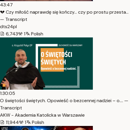
43:47
💔 Czy miłość naprawdę się kończy… czy po prostu przesta…
— Transcript
dts24pl
6,743
1
Polish
1:30:05
O świętości świętych. Opowieść o bezcennej nadziei – o.… —
Transcript
AKW - Akademia Katolicka w Warszawie
11,944
1
Polish