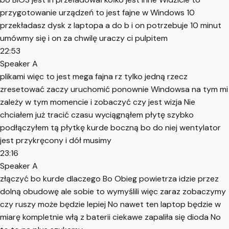
przygotowanie urządzeń to jest fajne w Windows 10
przekładasz dysk z laptopa a do b i on potrzebuje 10 minut
umówmy się i on za chwilę uraczy ci pulpitem
22:53
Speaker A
plikami więc to jest mega fajna rz tylko jedną rzecz
zresetować zaczy uruchomić ponownie Windowsa na tym mi
zależy w tym momencie i zobaczyć czy jest wizja Nie
chciałem już tracić czasu wyciągnąłem płytę szybko
podłączyłem tą płytkę kurde boczną bo do niej wentylator
jest przykręcony i dół musimy
23:16
Speaker A
złączyć bo kurde dlaczego Bo Obieg powietrza idzie przez
dolną obudowę ale sobie to wymyślili więc zaraz zobaczymy
czy ruszy może będzie lepiej No nawet ten laptop będzie w
miarę kompletnie włą z baterii ciekawe zapaliła się dioda No