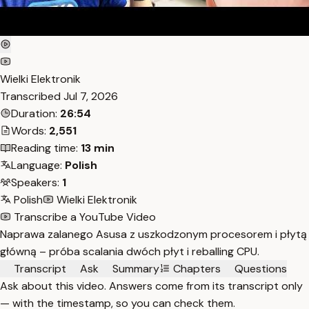
Wielki Elektronik
Transcribed
Jul 7, 2026
Duration:
26:54
Words:
2,551
Reading time:
13 min
Language:
Polish
Speakers:
1
Polish
Wielki Elektronik
Transcribe a YouTube Video
Naprawa zalanego Asusa z uszkodzonym procesorem i płytą
główną – próba scalania dwóch płyt i reballing CPU.
Transcript
Ask
Summary
Chapters
Questions
Ask about this video. Answers come from its transcript only
— with the timestamp, so you can check them.