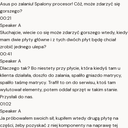
Asus po zalaniu! Spalony procesor! Cóź, może zdarzyć się
gorszego?
00:21
Speaker A
Słuchajcie, wiecie co się może zdarzyć gorszego wtedy, kiedy
mam dwie płyty główne i z tych dwóch płyt będę chciał
zrobić jednego ulepa?
00:41
Speaker A
Dlaczego tak? Bo niestety przy płycie, która kiedyś tam u
klienta działała, doszło do zalania, spaliło gniazdo matrycy,
spaliło taśmę matrycy. Trafił to on do serwisu, ktoś tam
wylutował elementy, potem oddał sprzęt w takim stanie.
Przysłali do nas.
01:02
Speaker A
Ja próbowałem swoich sił, kupiłem wtedy drugą płytę na
części, żeby pozyskać z niej komponenty na naprawę tej