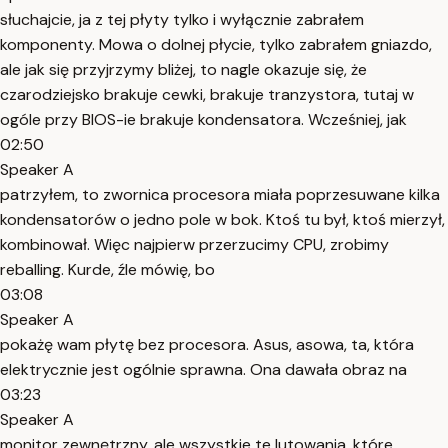
słuchajcie, ja z tej płyty tylko i wyłącznie zabrałem
komponenty. Mowa o dolnej płycie, tylko zabrałem gniazdo,
ale jak się przyjrzymy bliżej, to nagle okazuje się, że
czarodziejsko brakuje cewki, brakuje tranzystora, tutaj w
ogóle przy BIOS-ie brakuje kondensatora. Wcześniej, jak
02:50
Speaker A
patrzyłem, to zwornica procesora miała poprzesuwane kilka
kondensatorów o jedno pole w bok. Ktoś tu był, ktoś mierzył,
kombinował. Więc najpierw przerzucimy CPU, zrobimy
reballing. Kurde, źle mówię, bo
03:08
Speaker A
pokażę wam płytę bez procesora. Asus, asowa, ta, która
elektrycznie jest ogólnie sprawna. Ona dawała obraz na
03:23
Speaker A
monitor zewnętrzny, ale wszystkie te lutowania, które