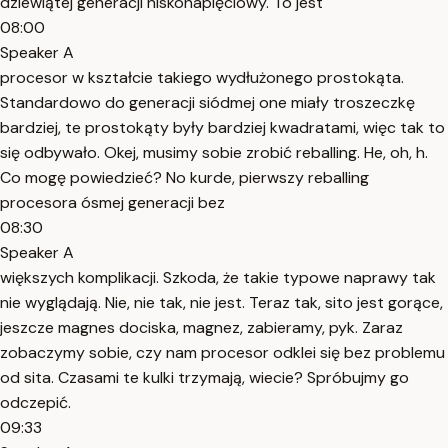
dziewiątej generacji niskonapięciowy. To jest
08:00
Speaker A
procesor w kształcie takiego wydłużonego prostokąta.
Standardowo do generacji siódmej one miały troszeczkę
bardziej, te prostokąty były bardziej kwadratami, więc tak to
się odbywało. Okej, musimy sobie zrobić reballing. He, oh, h.
Co mogę powiedzieć? No kurde, pierwszy reballing
procesora ósmej generacji bez
08:30
Speaker A
większych komplikacji. Szkoda, że takie typowe naprawy tak
nie wyglądają. Nie, nie tak, nie jest. Teraz tak, sito jest gorące,
jeszcze magnes dociska, magnez, zabieramy, pyk. Zaraz
zobaczymy sobie, czy nam procesor odklei się bez problemu
od sita. Czasami te kulki trzymają, wiecie? Spróbujmy go
odczepić.
09:33