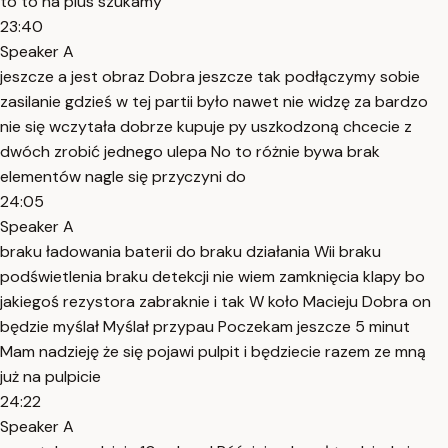
to to na plus szukamy
23:40
Speaker A
jeszcze a jest obraz Dobra jeszcze tak podłączymy sobie
zasilanie gdzieś w tej partii było nawet nie widzę za bardzo
nie się wczytała dobrze kupuje py uszkodzoną chcecie z
dwóch zrobić jednego ulepa No to różnie bywa brak
elementów nagle się przyczyni do
24:05
Speaker A
braku ładowania baterii do braku działania Wii braku
podświetlenia braku detekcji nie wiem zamknięcia klapy bo
jakiegoś rezystora zabraknie i tak W koło Macieju Dobra on
będzie myślał Myślał przypau Poczekam jeszcze 5 minut
Mam nadzieję że się pojawi pulpit i będziecie razem ze mną
już na pulpicie
24:22
Speaker A