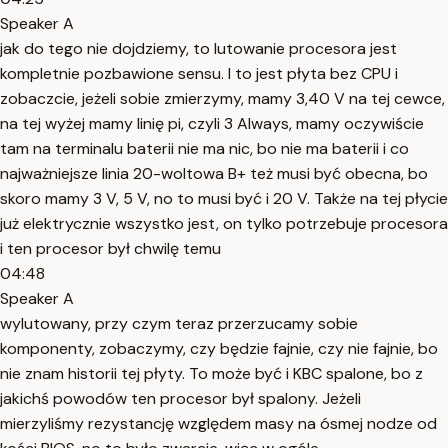
Speaker A
jak do tego nie dojdziemy, to lutowanie procesora jest
kompletnie pozbawione sensu. I to jest płyta bez CPU i
zobaczcie, jeżeli sobie zmierzymy, mamy 3,40 V na tej cewce,
na tej wyżej mamy linię pi, czyli 3 Always, mamy oczywiście
tam na terminalu baterii nie ma nic, bo nie ma baterii i co
najważniejsze linia 20-woltowa B+ też musi być obecna, bo
skoro mamy 3 V, 5 V, no to musi być i 20 V. Także na tej płycie
już elektrycznie wszystko jest, on tylko potrzebuje procesora
i ten procesor był chwilę temu
04:48
Speaker A
wylutowany, przy czym teraz przerzucamy sobie
komponenty, zobaczymy, czy będzie fajnie, czy nie fajnie, bo
nie znam historii tej płyty. To może być i KBC spalone, bo z
jakichś powodów ten procesor był spalony. Jeżeli
mierzyliśmy rezystancję względem masy na ósmej nodze od