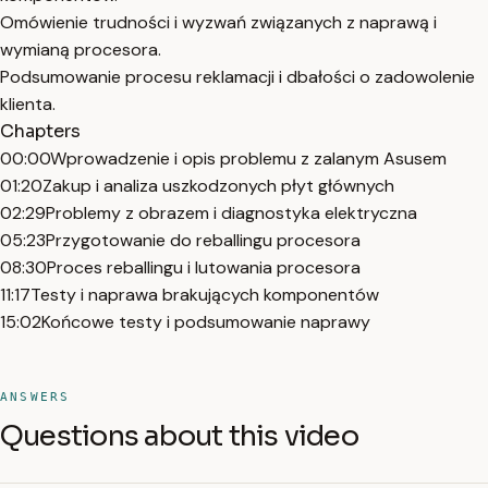
Omówienie trudności i wyzwań związanych z naprawą i
wymianą procesora.
Podsumowanie procesu reklamacji i dbałości o zadowolenie
klienta.
Chapters
00:00
Wprowadzenie i opis problemu z zalanym Asusem
01:20
Zakup i analiza uszkodzonych płyt głównych
02:29
Problemy z obrazem i diagnostyka elektryczna
05:23
Przygotowanie do reballingu procesora
08:30
Proces reballingu i lutowania procesora
11:17
Testy i naprawa brakujących komponentów
15:02
Końcowe testy i podsumowanie naprawy
ANSWERS
Questions about this video