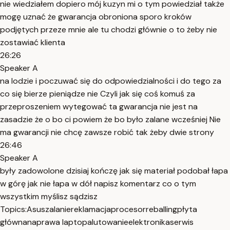
nie wiedziałem dopiero mój kuzyn mi o tym powiedział także
mogę uznać że gwarancja obroniona sporo kroków
podjętych przeze mnie ale tu chodzi głównie o to żeby nie
zostawiać klienta
26:26
Speaker A
na lodzie i poczuwać się do odpowiedzialności i do tego za
co się bierze pieniądze nie Czyli jak się coś komuś za
przeproszeniem wytegować ta gwarancja nie jest na
zasadzie że o bo ci powiem że bo było zalane wcześniej Nie
ma gwarancji nie chcę zawsze robić tak żeby dwie strony
26:46
Speaker A
były zadowolone dzisiaj kończę jak się materiał podobał łapa
w górę jak nie łapa w dół napisz komentarz co o tym
wszystkim myślisz sądzisz
Topics:
Asus
zalanie
reklamacja
procesor
reballing
płyta
główna
naprawa laptopa
lutowanie
elektronika
serwis