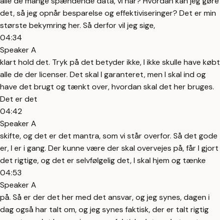
alle de mange spændende data, vi har? Hvordan kan jeg gøre
det, så jeg opnår besparelse og effektiviseringer? Det er min
største bekymring her. Så derfor vil jeg sige,
04:34
Speaker A
klart hold det. Tryk på det betyder ikke, I ikke skulle have købt
alle de der licenser. Det skal I garanteret, men I skal ind og
have det brugt og tænkt over, hvordan skal det her bruges.
Det er det
04:42
Speaker A
skifte, og det er det mantra, som vi står overfor. Så det gode
er, I er i gang. Der kunne være der skal overvejes på, får I gjort
det rigtige, og det er selvfølgelig det, I skal hjem og tænke
04:53
Speaker A
på. Så er der det her med det ansvar, og jeg synes, dagen i
dag også har talt om, og jeg synes faktisk, der er talt rigtig