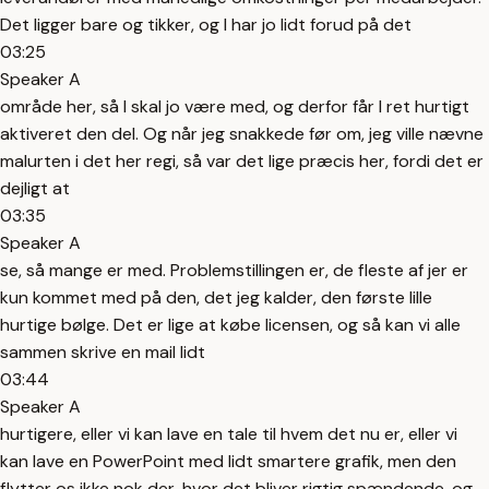
Det ligger bare og tikker, og I har jo lidt forud på det
03:25
Speaker A
område her, så I skal jo være med, og derfor får I ret hurtigt
aktiveret den del. Og når jeg snakkede før om, jeg ville nævne
malurten i det her regi, så var det lige præcis her, fordi det er
dejligt at
03:35
Speaker A
se, så mange er med. Problemstillingen er, de fleste af jer er
kun kommet med på den, det jeg kalder, den første lille
hurtige bølge. Det er lige at købe licensen, og så kan vi alle
sammen skrive en mail lidt
03:44
Speaker A
hurtigere, eller vi kan lave en tale til hvem det nu er, eller vi
kan lave en PowerPoint med lidt smartere grafik, men den
flytter os ikke nok der, hvor det bliver rigtig spændende, og