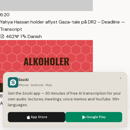
6:20
Yahya Hassan holder aflyst Gaza-tale på DR2 – Deadline —
Transcript
462
1
Danish
×
SozAI
iPhone · Android · Mac
Get the SozAI app — 30 minutes of free AI transcription for your
8:20
own audio: lectures, meetings, voice memos and YouTube. 99+
Alkoholer | Kemi B – Organisk kemi 3 — Transcript
languages.
1,748
1
Danish
We use cookies to enhance your experience.
Privacy Policy
App Store
Google Play
Accept
Settings