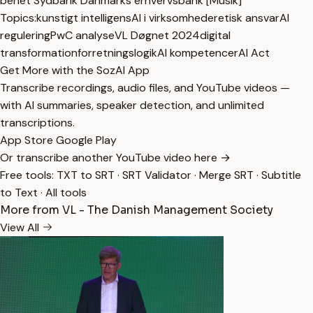
benet Sydbank Danmarks erhvervsbank [Musik]
Topics:
kunstigt intelligens
AI i virksomheder
etisk ansvar
AI
regulering
PwC analyse
VL Døgnet 2024
digital
transformation
forretningslogik
AI kompetencer
AI Act
Get More with the SozAI App
Transcribe recordings, audio files, and YouTube videos —
with AI summaries, speaker detection, and unlimited
transcriptions.
App Store
Google Play
Or transcribe another YouTube video here →
Free tools:
TXT to SRT
·
SRT Validator
·
Merge SRT
·
Subtitle
to Text
·
All tools
More from VL - The Danish Management Society
View All