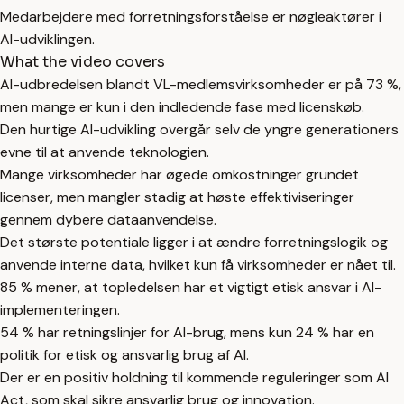
Medarbejdere med forretningsforståelse er nøgleaktører i
AI-udviklingen.
What the video covers
AI-udbredelsen blandt VL-medlemsvirksomheder er på 73 %,
men mange er kun i den indledende fase med licenskøb.
Den hurtige AI-udvikling overgår selv de yngre generationers
evne til at anvende teknologien.
Mange virksomheder har øgede omkostninger grundet
licenser, men mangler stadig at høste effektiviseringer
gennem dybere dataanvendelse.
Det største potentiale ligger i at ændre forretningslogik og
anvende interne data, hvilket kun få virksomheder er nået til.
85 % mener, at topledelsen har et vigtigt etisk ansvar i AI-
implementeringen.
54 % har retningslinjer for AI-brug, mens kun 24 % har en
politik for etisk og ansvarlig brug af AI.
Der er en positiv holdning til kommende reguleringer som AI
Act, som skal sikre ansvarlig brug og innovation.