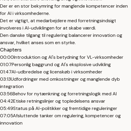
Der er en stor bekymring for manglende kompetencer inden
for AI i virksomhederne.
Det er vigtigt, at medarbejdere med forretningsindsigt
involveres i AI-udviklingen for at skabe værdi.
Den danske tilgang til regulering balancerer innovation og
ansvar, hvilket anses som en styrke.
Chapters
00:00
Introduktion og AI's betydning for VL-virksomheder
01:07
Personlig baggrund og AI's eksplosive udvikling
01:47
AI-udbredelse og licenskøb i virksomheder
03:13
Udfordringer med omkostninger og manglende dyb
integration
03:56
Behov for nytænkning og forretningslogik med AI
04:42
Etiske retningslinjer og topledelsens ansvar
05:49
Status på AI-politikker og fremtidige reguleringer
07:05
Afsluttende tanker om regulering, kompetencer og
innovation