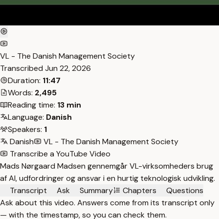
VL - The Danish Management Society
Transcribed
Jun 22, 2026
Duration:
11:47
Words:
2,495
Reading time:
13 min
Language:
Danish
Speakers:
1
Danish
VL - The Danish Management Society
Transcribe a YouTube Video
Mads Nørgaard Madsen gennemgår VL-virksomheders brug
af AI, udfordringer og ansvar i en hurtig teknologisk udvikling.
Transcript
Ask
Summary
Chapters
Questions
Ask about this video. Answers come from its transcript only
— with the timestamp, so you can check them.