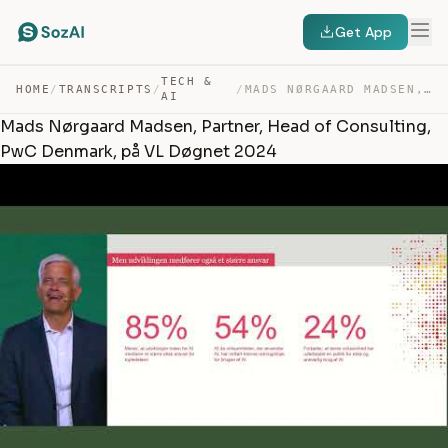
Get App
TECH &
HOME
/
TRANSCRIPTS
/
/
MADS NØRGAARD MADSEN, PARTNER, HEAD OF CONSULTING, PWC … — TRANSCRIPT
AI
Mads Nørgaard Madsen, Partner, Head of Consulting,
PwC Denmark, på VL Døgnet 2024