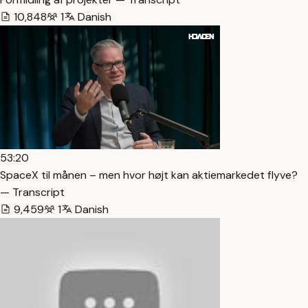
10,848
1
Danish
53:20
SpaceX til månen – men hvor højt kan aktiemarkedet flyve?
— Transcript
9,459
1
Danish