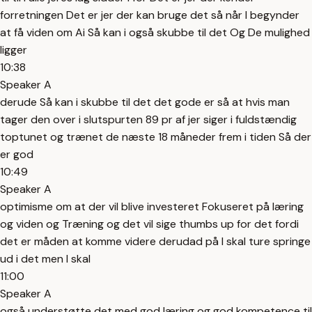
forretningen Det er jer der kan bruge det så når I begynder
at få viden om Ai Så kan i også skubbe til det Og De mulighed
ligger
10:38
Speaker A
derude Så kan i skubbe til det det gode er så at hvis man
tager den over i slutspurten 89 pr af jer siger i fuldstændig
toptunet og trænet de næste 18 måneder frem i tiden Så der
er god
10:49
Speaker A
optimisme om at der vil blive investeret Fokuseret på læring
og viden og Træning og det vil sige thumbs up for det fordi
det er måden at komme videre derudad på I skal ture springe
ud i det men I skal
11:00
Speaker A
også understøtte det med god læring og god kompetence til