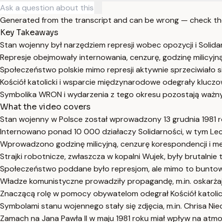
Generated from the transcript and can be wrong — check th
Key Takeaways
Stan wojenny był narzędziem represji wobec opozycji i Solida
Represje obejmowały internowania, cenzurę, godzinę milicyjną 
Społeczeństwo polskie mimo represji aktywnie sprzeciwiało si
Kościół katolicki i wsparcie międzynarodowe odegrały kluc
Symbolika WRON i wydarzenia z tego okresu pozostają ważny
What the video covers
Stan wojenny w Polsce został wprowadzony 13 grudnia 1981 r
Internowano ponad 10 000 działaczy Solidarności, w tym Le
Wprowadzono godzinę milicyjną, cenzurę korespondencji i med
Strajki robotnicze, zwłaszcza w kopalni Wujek, były brutalni
Społeczeństwo poddane było represjom, ale mimo to buntował
Władze komunistyczne prowadziły propagandę, m.in. oskarża
Znaczącą rolę w pomocy obywatelom odegrał Kościół katolick
Symbolami stanu wojennego stały się zdjęcia, m.in. Chrisa N
Zamach na Jana Pawła II w maju 1981 roku miał wpływ na at