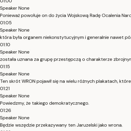
01:00
Speaker None
Ponieważ powołuje on do życia Wojskową Radę Ocalenia Na
01:05
Speaker None
która była organem niekonstytucyjnym i generalnie nawet póź
01:10
Speaker None
została uznana za grupę przestępczą o charakterze zbrojny
01:15
Speaker None
Ten skrót WRON pojawił się na wielu różnych plakatach, któr
01:21
Speaker None
Powiedzmy, że takiego demokratycznego.
01:26
Speaker None
Będzie wszędzie przekazywany ten Jaruzelski jako wrona.