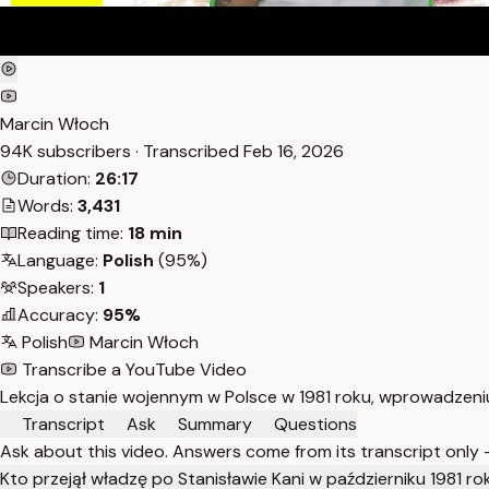
Marcin Włoch
94K subscribers · Transcribed
Feb 16, 2026
Duration:
26:17
Words:
3,431
Reading time:
18 min
Language:
Polish
(95%)
Speakers:
1
Accuracy:
95%
Polish
Marcin Włoch
Transcribe a YouTube Video
Lekcja o stanie wojennym w Polsce w 1981 roku, wprowadzeniu
Transcript
Ask
Summary
Questions
Ask about this video. Answers come from its transcript only
Kto przejął władzę po Stanisławie Kani w październiku 1981 ro