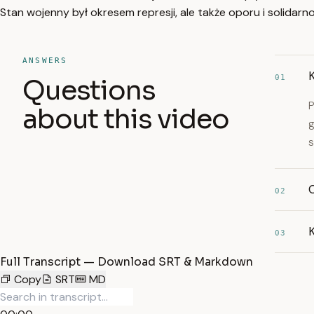
Stan wojenny był okresem represji, ale także oporu i solidarno
ANSWERS
K
01
Questions
P
about this video
g
s
02
03
Full Transcript — Download SRT & Markdown
Copy
SRT
MD