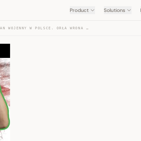
Product
Solutions
LO 4- STAN WOJENNY W POLSCE. ORŁA WRONA NIE POKONA! — TRANSCRIPT
!