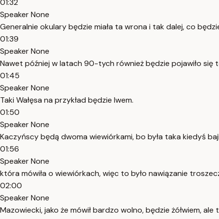
01:32
Speaker None
Generalnie okulary będzie miała ta wrona i tak dalej, co będ
01:39
Speaker None
Nawet później w latach 90-tych również będzie pojawiło się t
01:45
Speaker None
Taki Wałęsa na przykład będzie lwem.
01:50
Speaker None
Kaczyńscy będą dwoma wiewiórkami, bo była taka kiedyś bajk
01:56
Speaker None
która mówiła o wiewiórkach, więc to było nawiązanie troszec
02:00
Speaker None
Mazowiecki, jako że mówił bardzo wolno, będzie żółwiem, ale 