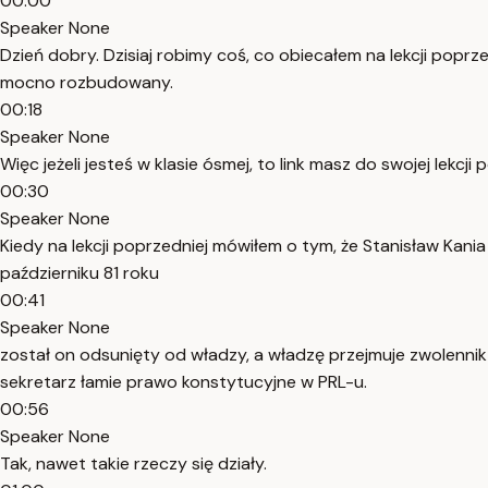
00:00
Speaker None
Dzień dobry. Dzisiaj robimy coś, co obiecałem na lekcji poprzedn
mocno rozbudowany.
00:18
Speaker None
Więc jeżeli jesteś w klasie ósmej, to link masz do swojej lekc
00:30
Speaker None
Kiedy na lekcji poprzedniej mówiłem o tym, że Stanisław Kani
październiku 81 roku
00:41
Speaker None
został on odsunięty od władzy, a władzę przejmuje zwolennik 
sekretarz łamie prawo konstytucyjne w PRL-u.
00:56
Speaker None
Tak, nawet takie rzeczy się działy.