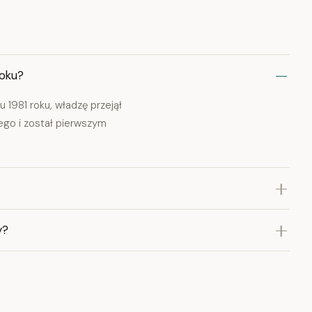
roku?
u 1981 roku, władzę przejął
wego i został pierwszym
y?