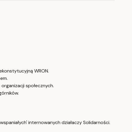
niekonstytucyjną WRON.
zem.
 organizacji społecznych.
górników.
 wspaniałych' internowanych działaczy Solidarności.