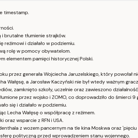
e timestamp.
rności.
i brutalne tłumienie strajków.
ę reżimowi i działało w podziemiu.
zową rolę w pomocy obywatelom.
m elementem pamięci historycznej Polski.
oku przez generała Wojciecha Jaruzelskiego, który powołał 
cha Wałęsę, a Jarosław Kaczyński nie był wtedy ważnym grac
iów, zamknięto szkoły, uczelnie oraz zawieszono działalność
e tłumione przez wojsko i ZOMO, co doprowadziło do śmierci 9 
o się i działało w podziemiu.
jąc Lecha Wałęsę o współpracę z reżimem.
i oraz wsparcie z RFN i USA.
iedenthala z wozem pancernym na tle kina Moskwa oraz 'pięciu
mosferę polityczną przed wprowadzeniem stanu wojennego.