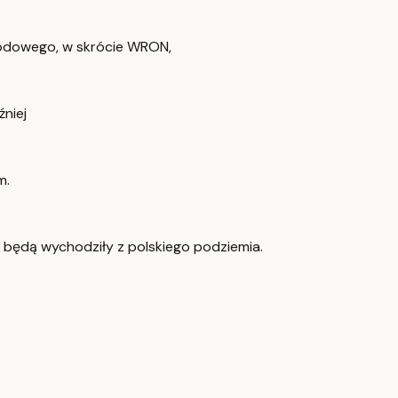
rodowego, w skrócie WRON,
niej
m.
e będą wychodziły z polskiego podziemia.