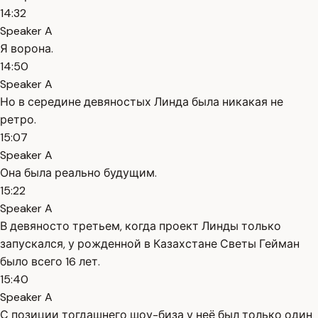
14:32
Speaker A
Я ворона.
14:50
Speaker A
Но в середине девяностых Линда была никакая не
ретро.
15:07
Speaker A
Она была реально будущим.
15:22
Speaker A
В девяносто третьем, когда проект Линды только
запускался, у рожденной в Казахстане Светы Гейман
было всего 16 лет.
15:40
Speaker A
С позиции тогдашнего шоу-биза у неё был только один