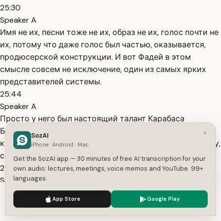
25:30
Speaker A
Имя не их, песни тоже не их, образ не их, голос почти не
их, потому что даже голос был частью, оказывается,
продюсерской конструкции. И вот Фадей в этом
смысле совсем не исключение, один из самых ярких
представителей системы.
25:44
Speaker A
Просто у него был настоящий талант Карабаса
Барабаса, который сумел собрать идеальный
×
SozAI
крепостной театр. И вот тут мы и возвращаемся к тому,
iPhone · Android · Mac
с чего начинали.
Get the SozAI app — 30 minutes of free AI transcription for your
25:54
own audio: lectures, meetings, voice memos and YouTube. 99+
languages.
Speaker A
Задержание Линды, даже если оно закончилось
We use cookies to enhance your experience.
Privacy Policy
App Store
Google Play
обязательством Аявки, это очень важная примета
Accept
Settings
времени. Это не просто следственные действия, это