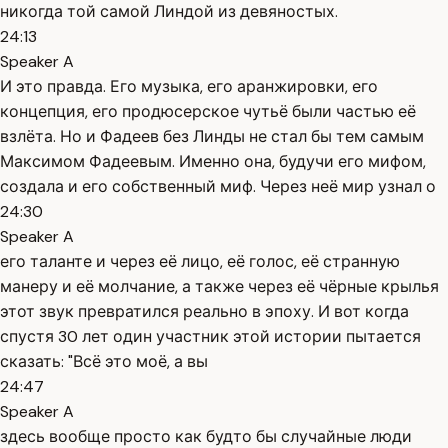
никогда той самой Линдой из девяностых.
24:13
Speaker A
И это правда. Его музыка, его аранжировки, его
концепция, его продюсерское чутьё были частью её
взлёта. Но и Фадеев без Линды не стал бы тем самым
Максимом Фадеевым. Именно она, будучи его мифом,
создала и его собственный миф. Через неё мир узнал о
24:30
Speaker A
его таланте и через её лицо, её голос, её странную
манеру и её молчание, а также через её чёрные крылья
этот звук превратился реально в эпоху. И вот когда
спустя 30 лет один участник этой истории пытается
сказать: "Всё это моё, а вы
24:47
Speaker A
здесь вообще просто как будто бы случайные люди