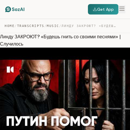
Get App
HOME
/
TRANSCRIPTS
/
MUSIC
/
ЛИНДУ ЗАКРОЮТ? «БУДЕШЬ ГНИТЬ СО СВОИМИ ПЕСНЯМИ» | СЛУЧИ… — TRANSCRIPT
Линду ЗАКРОЮТ? «Будешь гнить со своими песнями» |
Случилось