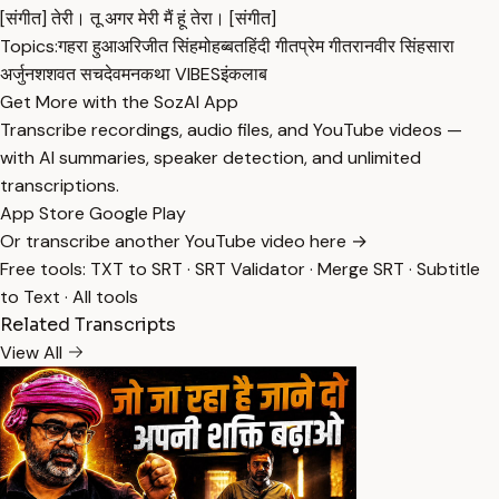
[संगीत] तेरी। तू अगर मेरी मैं हूं तेरा। [संगीत]
Topics:
गहरा हुआ
अरिजीत सिंह
मोहब्बत
हिंदी गीत
प्रेम गीत
रानवीर सिंह
सारा
अर्जुन
शशवत सचदेव
मनकथा VIBES
इंकलाब
Get More with the SozAI App
Transcribe recordings, audio files, and YouTube videos —
with AI summaries, speaker detection, and unlimited
transcriptions.
App Store
Google Play
Or transcribe another YouTube video here →
Free tools:
TXT to SRT
·
SRT Validator
·
Merge SRT
·
Subtitle
to Text
·
All tools
Related Transcripts
View All