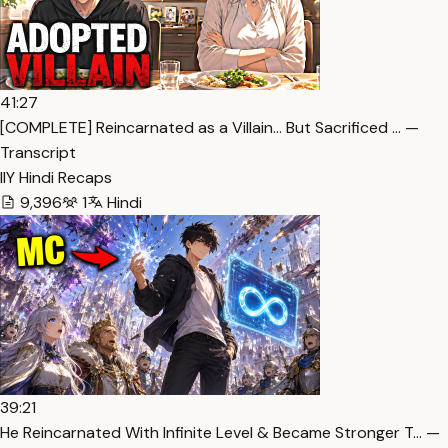
41:27
[COMPLETE] Reincarnated as a Villain… But Sacrificed … —
Transcript
IlY Hindi Recaps
9,396
1
Hindi
39:21
He Reincarnated With Infinite Level & Became Stronger T… —