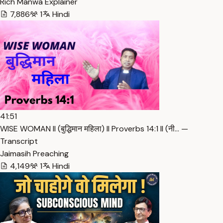
Rich Manwa Explainer
7,886
1
Hindi
41:51
WISE WOMAN ll (बुद्धिमान महिला) ll Proverbs 14:1 ll (नी… —
Transcript
Jaimasih Preaching
4,149
1
Hindi