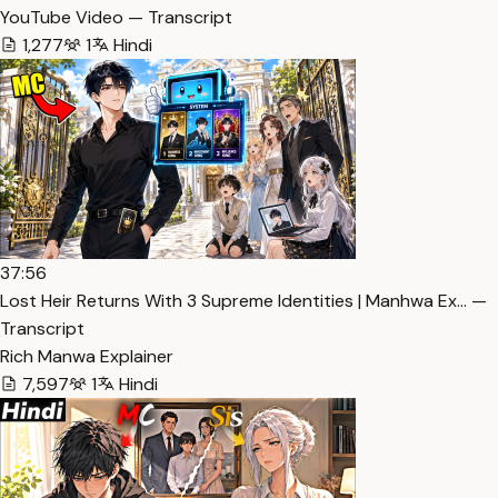
YouTube Video — Transcript
1,277
1
Hindi
37:56
Lost Heir Returns With 3 Supreme Identities | Manhwa Ex… —
Transcript
Rich Manwa Explainer
7,597
1
Hindi