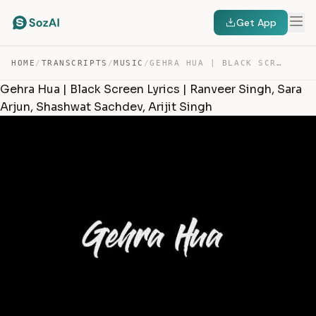
Get App
HOME
/
TRANSCRIPTS
/
MUSIC
/
GEHRA HUA | BLACK SCREEN LYRICS | RANVEER SINGH, SARA A… — TRANSCRIPT
Gehra Hua | Black Screen Lyrics | Ranveer Singh, Sara
Arjun, Shashwat Sachdev, Arijit Singh