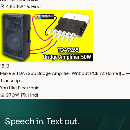
4,859
1
Hindi
15:13
Make a TDA7265 Bridge Amplifier Without PCB At Home || … —
Transcript
You Like Electronic
970
1
Hindi
Speech in. Text out.