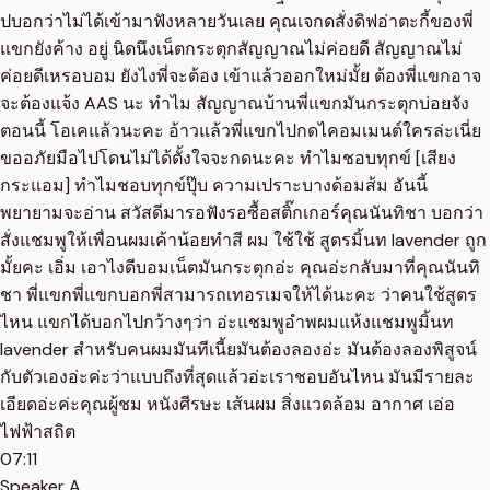
ปบอกว่าไม่ได้เข้ามาฟังหลายวันเลย คุณเจกดสั่งดิฟอ่าตะกี้ของพี่
แขกยังค้าง อยู่ นิดนึงเน็ตกระตุกสัญญาณไม่ค่อยดี สัญญาณไม่
ค่อยดีเหรอบอม ยังไงพี่จะต้อง เข้าแล้วออกใหม่มั้ย ต้องพี่แขกอาจ
จะต้องแจ้ง AAS นะ ทำไม สัญญาณบ้านพี่แขกมันกระตุกบ่อยจัง
ตอนนี้ โอเคแล้วนะคะ อ้าวแล้วพี่แขกไปกดไคอมเมนต์ใครล่ะเนี่ย
ขออภัยมือไปโดนไม่ได้ตั้งใจจะกดนะคะ ทำไมชอบทุกข์ [เสียง
กระแอม] ทำไมชอบทุกข์ปุ๊บ ความเปราะบางด้อมส้ม อันนี้
พยายามจะอ่าน สวัสดีมารอฟังรอซื้อสติ๊กเกอร์คุณนันทิชา บอกว่า
สั่งแชมพูให้เพื่อนผมเค้าน้อยทำสี ผม ใช้ใช้ สูตรมิ้นท lavender ถูก
มั้ยคะ เอิ่ม เอาไงดีบอมเน็ตมันกระตุกอ่ะ คุณอ่ะกลับมาที่คุณนันทิ
ชา พี่แขกพี่แขกบอกพี่สามารถเทอรเมจให้ได้นะคะ ว่าคนใช้สูตร
ไหน แขกได้บอกไปกว้างๆว่า อ่ะแชมพูอำพผมแห้งแชมพูมิ้นท
lavender สำหรับคนผมมันทีเนี้ยมันต้องลองอ่ะ มันต้องลองพิสูจน์
กับตัวเองอ่ะค่ะว่าแบบถึงที่สุดแล้วอ่ะเราชอบอันไหน มันมีรายละ
เอียดอ่ะค่ะคุณผู้ชม หนังศีรษะ เส้นผม สิ่งแวดล้อม อากาศ เอ่อ
ไฟฟ้าสถิต
07:11
Speaker A