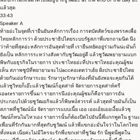
แล้วสุด
33:43
Speaker A
ท้ายอ่ะในจุดที่เรายืนยันหลักการเรื่อง การตบัดสัตว์ของพรรคเพื่อ
ไทยหลักการว่า ด้วยประชาธิปไตยระบบรัฐสภาพี่แขกถามนิด นึง
ว่าท้ายที่สุดอ่ะหลักการอันสุดท้ายที่ เรายืนหยัดอยู่ร่วมกันน่ะมันก็
ยังเป็น หลักการระหว่างสังคากับชูวัฒอยู่ดี แล้วชูวัฒพยายามแบก
พิษกับอธุรกิจในรายการ ประชาไทยอ่ะที่ประชาไทยอ่ะคุณผู้ชม
เห็น สภาพชูบัที่พยายามจะไปaccคอเดตว่าเฮ้ย ฝั่งประชาธิปไตย
ด้วยกันเอ่อรักษาระยะ รักษารูมรักษาห้องที่มันยังพอจะคุยกันได้
แล้วชูวิทยก็เอ๊ะแล้วชูวัฒน์ก็อุตส่าห์ จัดรายการอุตส่าห์ครี
เอateรายการขึ้นมา รายการนึงอ่ะคุณผู้ชมก็คือรายการอัน
ประกอบไปด้วยชูวัฒอกิจแล้วก็พิษพง์สวรรค์ แล้วสุดท้ายมันก็เป็น
สภาพที่ชูวัฒน์นั่ง จัดรายการแบบเนี้ย เออ เออเอ้ยเออเงี้ยแล้วชุ
วัฒน์ก็ทนไม่ไหวเอง รายการนั้นก็ต้องปิดไปอันนี้พี่แกกพูดใน ฐานะ
เพื่อนที่รักกันมากที่สุดกับชูวัฒน์ แล้วพี่แขกอ่ะมั่นใจว่าในโลกไทย
ทั้งหมด เนี่ยค่ะไม่มีใครจะรักพี่แขกเท่าที่ชูวัฒ รัก นี่พูดนี่พูดใน