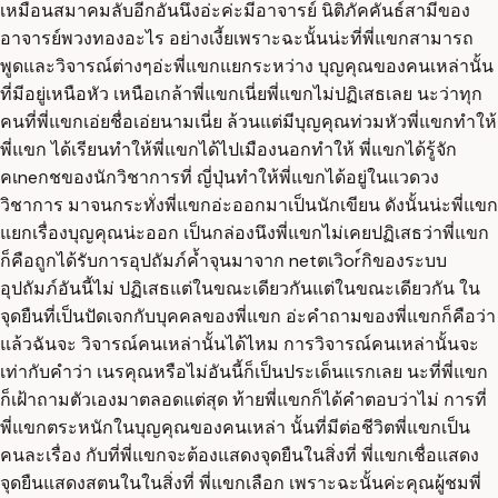
เหมือนสมาคมลับอีกอันนึงอ่ะค่ะมีอาจารย์ นิติภัคคันธ์สามีของ
อาจารย์พวงทองอะไร อย่างเงี้ยเพราะฉะนั้นน่ะที่พี่แขกสามารถ
พูดและวิจารณ์ต่างๆอ่ะพี่แขกแยกระหว่าง บุญคุณของคนเหล่านั้น
ที่มีอยู่เหนือหัว เหนือเกล้าพี่แขกเนี่ยพี่แขกไม่ปฏิเสธเลย นะว่าทุก
คนที่พี่แขกเอ่ยชื่อเอ่ยนามเนี่ย ล้วนแต่มีบุญคุณท่วมหัวพี่แขกทำให้
พี่แขก ได้เรียนทำให้พี่แขกได้ไปเมืองนอกทำให้ พี่แขกได้รู้จัก
คเneกชของนักวิชาการที่ ญี่ปุ่นทำให้พี่แขกได้อยู่ในแวดวง
วิชาการ มาจนกระทั่งพี่แขกอ่ะออกมาเป็นนักเขียน ดังนั้นน่ะพี่แขก
แยกเรื่องบุญคุณน่ะออก เป็นกล่องนึงพี่แขกไม่เคยปฏิเสธว่าพี่แขก
ก็คือถูกได้รับการอุปถัมภ์ค้ำจุนมาจาก netตเวิor์กิของระบบ
อุปถัมภ์อันนี้ไม่ ปฏิเสธแต่ในขณะเดียวกันแต่ในขณะเดียวกัน ใน
จุดยืนที่เป็นปัดเจกกับบุคคลของพี่แขก อ่ะคำถามของพี่แขกก็คือว่า
แล้วฉันจะ วิจารณ์คนเหล่านั้นได้ไหม การวิจารณ์คนเหล่านั้นจะ
เท่ากับคำว่า เนรคุณหรือไม่อันนี้ก็เป็นประเด็นแรกเลย นะที่พี่แขก
ก็เฝ้าถามตัวเองมาตลอดแต่สุด ท้ายพี่แขกก็ได้คำตอบว่าไม่ การที่
พี่แขกตระหนักในบุญคุณของคนเหล่า นั้นที่มีต่อชีวิตพี่แขกเป็น
คนละเรื่อง กับที่พี่แขกจะต้องแสดงจุดยืนในสิ่งที่ พี่แขกเชื่อแสดง
จุดยืนแสดงสตนในในสิ่งที่ พี่แขกเลือก เพราะฉะนั้นค่ะคุณผู้ชมพี่