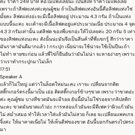
คะ ราคา 249 บาท คือไม่แพงเลยนะ เป็นสิ่งที่ ราคาไม่แพงเลย
เพราะถ้าลิฟตแท่งค่ะคุณผู้ชม ถ้าเป็นลิฟตแท่งอันนี้คือลิฟตแท่งใช่
มั้ยคะ ลิฟตแท่งอ่ะจะมีเนื้อลิฟตอยู่ ประมาณ 4.3 กรัม ถ้าเป็นแท่ง
แบบนี้นะคะ จะเค้าจะมีเนื้อลิฟตอยู่แค่ประมาณเนี่ย ประมาณ 4 จุด
4.3 3 กรัมเท่านั้น แต่ลิฟต ของพี่แขกอ่ะให้ไปเลยค่ะ 20 กรัม 5 เท่า
ของลิฟตแท่งนะคะ ดังนั้นน่ะมันจึงเป็นสินค้าที่พี่แขกรู้ สึกว่าราคา
มันราคามันดีมากแล้ว 1 กระปุก เนี่ยน่าจะใช้น่าจะใช้เป็นปีนะถ้า
ไม่ทำ หายซะก่อน แล้วพี่ไข่ก็ยืนยันว่ามันไม่น่า จะหายง่ายๆ เพราะ
ว่าเราทำกระปุกมาไม่เล็ก
17:51
Speaker A
แล้วก็ไม่ใหญ่ แต่ว่าในล็อตใหม่นะคะ เราจะ เปลี่ยนจากติด
สติ๊กเกอร์ตรงนี้มาเป็น เอ่อ ติดสติ๊กเกอร์ข้างๆขวด เพราะว่าขวดอ่ะ
ค่ะ คุณผู้ชม บางทีขวดมันจะมีรอย อันนี้มันไม่ใช่รอยจากลิปสติก
นะคะ ขวดมันขวดแก้วอ่ะ การหล่อแก้วมันจะมีดีเฟคว่าผิวแก้วมัน
ไม่ สม่ำเสมอ ทำให้เวลาใส่แล้วมันไม่สวย ก็เลย จะเปลี่ยนแพคเกจ
จิ้งค่ะ ให้มาคาดเนี่ยไม่ ให้เห็นดีฟของขวด อันนี้บอกกันตรงไปตรง
มา