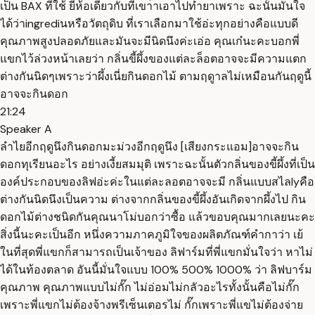
เป็น BAX ที่ใช้ ยี่ห้อเดียวกับที่เขา้าเอาไปทำยาเพราะ ฉะนั้นมั่นใจ
ได้ว่าingrediนหรือวัตถุดิบ ที่เราเลือกมาใช้อ่ะทุกอย่างคือแบบดี
คุณภาพสูงปลอดภัยและมันจะมีนิดนึงค่ะเอ่อ คุณเก๋นะคะบอกพี่
แขกไว้ล่วงหน้าเลยว่า กลิ่นขี้ผึ้งของแต่ละล็อตอาจจะมีความแตก
ต่างกันนิดๆเพราะว่าผึ้งเนี่ยกินดอกไม้ ตามฤดูาลไม่เหมือนกันฤดูนี้
อาจจะกินดอก
21:24
Speaker A
ลำไยอีกฤดูนึงกินดอกมะม่วงอีกฤดูนึง [เสียงกระแอม]อาจจะกิน
ดอกทุเรียนอะไร อย่างเงี้ยสมมุติ เพราะฉะนั้นตัวกลิ่นของขี้ผึ้งที่เป็น
องค์ประกอบของลิฟอ่ะค่ะในแต่ละลอตอาจจะมี กลิ่นแบบสไลlyคือ
ต่างกันนิดนึงเป็นความ ต่างจากกลิ่นของขี้ผึ้งอันเกิดจากผึ้งไป กิน
ดอกไม้ต่างชนิดกันคุณนาโม่บอกว่าซื้อ แล้วขอบคุณมากเลยนะคะ
สิ่งนี้นะคะเป็นอีก หนึ่งความภาคภูมิใจของผลิตภัณฑ์คำกาว่า เย้
ในที่สุดพี่แขกก็สามารถเป็นเจ้าของ ลิฟาร์มที่พี่แขกมั่นใจว่า หาไม่
ได้ในท้องตลาด อันนี้มั่นใจแบบ 100% 500% 1000% ว่า ลิฟบาร์ม
คุณภาพ คุณภาพแบบไม่กั๊ก ไม่อ่อมไม่กลัวอะไรทั้งนั้นคือไม่กั๊ก
เพราะพี่แขกไม่ต้องจ้างพรีเซ็นเตอรไม่ กั๊กเพราะพี่แขไม่ต้องจ่าย