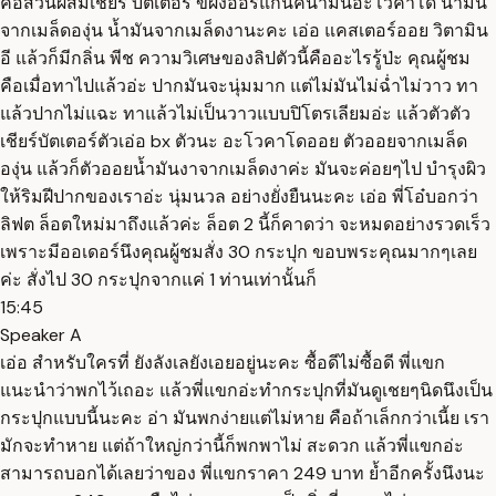
คือส่วนผสมเชียร์ บัตเตอร์ ขี้ผึ้งออร์แกนิคน้ำมันอะโวคาโด น้ำมัน
จากเมล็ดองุ่น น้ำมันจากเมล็ดงานะคะ เอ่อ แคสเตอร์ออย วิตามิน
อี แล้วก็มีกลิ่น พีช ความวิเศษของลิปตัวนี้คืออะไรรู้ป่ะ คุณผู้ชม
คือเมื่อทาไปแล้วอ่ะ ปากมันจะนุ่มมาก แต่ไม่มันไม่ฉ่ำไม่วาว ทา
แล้วปากไม่แฉะ ทาแล้วไม่เป็นวาวแบบปิโตรเลียมอ่ะ แล้วตัวตัว
เชียร์บัตเตอร์ตัวเอ่อ bx ตัวนะ อะโวคาโดออย ตัวออยจากเมล็ด
องุ่น แล้วก็ตัวออยน้ำมันงาจากเมล็ดงาค่ะ มันจะค่อยๆไป บำรุงผิว
ให้ริมฝีปากของเราอ่ะ นุ่มนวล อย่างยั่งยืนนะคะ เอ่อ พี่โอ๋บอกว่า
ลิฟต ล็อตใหม่มาถึงแล้วค่ะ ล็อต 2 นี้ก็คาดว่า จะหมดอย่างรวดเร็ว
เพราะมีออเดอร์นึงคุณผู้ชมสั่ง 30 กระปุก ขอบพระคุณมากๆเลย
ค่ะ สั่งไป 30 กระปุกจากแค่ 1 ท่านเท่านั้นก็
15:45
Speaker A
เอ่อ สำหรับใครที่ ยังลังเลยังเอยอยู่นะคะ ซื้อดีไม่ซื้อดี พี่แขก
แนะนำว่าพกไว้เถอะ แล้วพี่แขกอ่ะทำกระปุกที่มันดูเชยๆนิดนึงเป็น
กระปุกแบบนี้นะคะ อ่า มันพกง่ายแต่ไม่หาย คือถ้าเล็กกว่าเนี้ย เรา
มักจะทำหาย แต่ถ้าใหญ่กว่านี้ก็พกพาไม่ สะดวก แล้วพี่แขกอ่ะ
สามารถบอกได้เลยว่าของ พี่แขกราคา 249 บาท ย้ำอีกครั้งนึงนะ