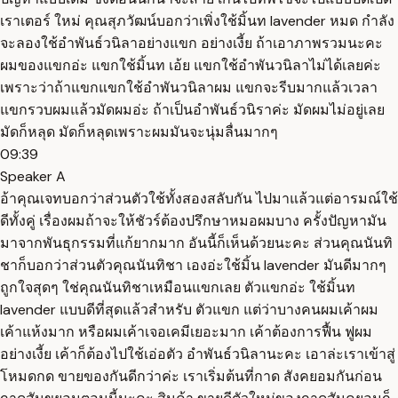
เราเตอร์ ใหม่ คุณสุภวัฒน์บอกว่าเพิ่งใช้มิ้นท lavender หมด กำลัง
จะลองใช้อำพันธ์วนิลาอย่างแขก อย่างเงี้ย ถ้าเอาภาพรวมนะคะ
ผมของแขกอ่ะ แขกใช้มิ้นท เอ้ย แขกใช้อำพันวนิลาไม่ได้เลยค่ะ
เพราะว่าถ้าแขกแขกใช้อำพันวนิลาผม แขกจะรีบมากแล้วเวลา
แขกรวบผมแล้วมัดผมอ่ะ ถ้าเป็นอำพันธ์วนิราค่ะ มัดผมไม่อยู่เลย
มัดก็หลุด มัดก็หลุดเพราะผมมันจะนุ่มลื่นมากๆ
09:39
Speaker A
อ้าคุณเจทบอกว่าส่วนตัวใช้ทั้งสองสลับกัน ไปมาแล้วแต่อารมณ์ใช้
ดีทั้งคู่ เรื่องผมถ้าจะให้ชัวร์ต้องปรึกษาหมอผมบาง ครั้งปัญหามัน
มาจากพันธุกรรมที่แก้ยากมาก อันนี้ก็เห็นด้วยนะคะ ส่วนคุณนันทิ
ชาก็บอกว่าส่วนตัวคุณนันทิชา เองอ่ะใช้มิ้น lavender มันดีมากๆ
ถูกใจสุดๆ ใช่คุณนันทิชาเหมือนแขกเลย ตัวแขกอ่ะ ใช้มิ้นท
lavender แบบดีที่สุดแล้วสำหรับ ตัวแขก แต่ว่าบางคนผมเค้าผม
เค้าแห้งมาก หรือผมเค้าเจอเคมีเยอะมาก เค้าต้องการฟื้น ฟูผม
อย่างเงี้ย เค้าก็ต้องไปใช้เอ่อตัว อำพันธ์วนิลานะคะ เอาล่ะเราเข้าสู่
โหมดกด ขายของกันดีกว่าค่ะ เราเริ่มต้นที่กาด สังคยอมกันก่อน