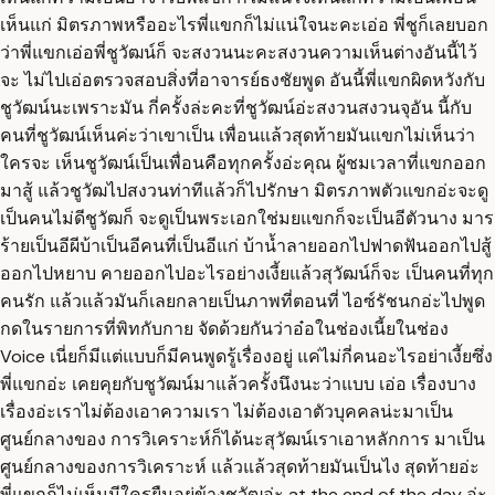
เห็นแก่ มิตรภาพหรืออะไรพี่แขกก็ไม่แน่ใจนะคะเอ่อ พี่ชูก็เลยบอก
ว่าพี่แขกเอ่อพี่ชูวัฒน์ก็ จะสงวนนะคะสงวนความเห็นต่างอันนี้ไว้
จะ ไม่ไปเอ่อตรวจสอบสิ่งที่อาจารย์ธงชัยพูด อันนี้พี่แขกผิดหวังกับ
ชูวัฒน์นะเพราะมัน กี่ครั้งล่ะคะที่ชูวัฒน์อ่ะสงวนสงวนจุอัน นี้กับ
คนที่ชูวัฒน์เห็นค่ะว่าเขาเป็น เพื่อนแล้วสุดท้ายมันแขกไม่เห็นว่า
ใครจะ เห็นชูวัฒน์เป็นเพื่อนคือทุกครั้งอ่ะคุณ ผู้ชมเวลาที่แขกออก
มาสู้ แล้วชูวัฒไปสงวนท่าทีแล้วก็ไปรักษา มิตรภาพตัวแขกอ่ะจะดู
เป็นคนไม่ดีชูวัฒก็ จะดูเป็นพระเอกใช่มยแขกก็จะเป็นอีตัวนาง มาร
ร้ายเป็นอีผีบ้าเป็นอีคนที่เป็นอีแก่ บ้าน้ำลายออกไปฟาดฟันออกไปสู้
ออกไปหยาบ คายออกไปอะไรอย่างเงี้ยแล้วสุวัฒน์ก็จะ เป็นคนที่ทุก
คนรัก แล้วแล้วมันก็เลยกลายเป็นภาพที่ตอนที่ ไอซ์รัชนกอ่ะไปพูด
กดในรายการที่พิทกับกาย จัดด้วยกันว่าอ๋อในช่องเนี้ยในช่อง
Voice เนี่ยก็มีแต่แบบก็มีคนพูดรู้เรื่องอยู่ แค่ไม่กี่คนอะไรอย่าเงี้ยซึ่ง
พี่แขกอ่ะ เคยคุยกับชูวัฒน์มาแล้วครั้งนึงนะว่าแบบ เอ่อ เรื่องบาง
เรื่องอ่ะเราไม่ต้องเอาความเรา ไม่ต้องเอาตัวบุคคลน่ะมาเป็น
ศูนย์กลางของ การวิเคราะห์ก็ได้นะสุวัฒน์เราเอาหลักการ มาเป็น
ศูนย์กลางของการวิเคราะห์ แล้วแล้วสุดท้ายมันเป็นไง สุดท้ายอ่ะ
พี่แขกก็ไม่เห็นมีใครยืนอยู่ข้างชูวัฒอ่ะ at the end of the day อ่ะ