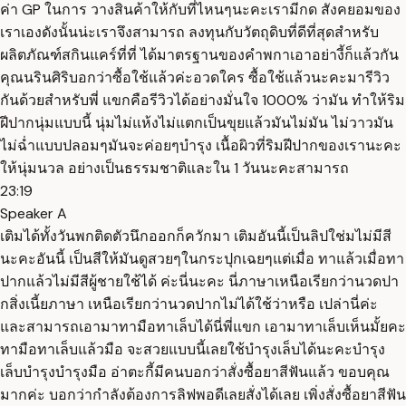
ค่า GP ในการ วางสินค้าให้กับที่ไหนๆนะคะเรามีกด สังคยอมของ
เราเองดังนั้นน่ะเราจึงสามารถ ลงทุนกับวัตถุดิบที่ดีที่สุดสำหรับ
ผลิตภัณฑ์สกินแคร์ที่ที่ ได้มาตรฐานของคำพกาเอาอย่างี้ก็แล้วกัน
คุณนรินศิริบอกว่าซื้อใช้แล้วค่ะอวดใคร ซื้อใช้แล้วนะคะมารีวิว
กันด้วยสำหรับพี่ แขกคือรีวิวได้อย่างมั่นใจ 1000% ว่ามัน ทำให้ริม
ฝีปากนุ่มแบบนี้ นุ่มไม่แห้งไม่แตกเป็นขุยแล้วมันไม่มัน ไม่วาวมัน
ไม่ฉ่ำแบบปลอมๆมันจะค่อยๆบำรุง เนื้อผิวที่ริมฝีปากของเรานะคะ
ให้นุ่มนวล อย่างเป็นธรรมชาติและใน 1 วันนะคะสามารถ
23:19
Speaker A
เติมได้ทั้งวันพกติดตัวนึกออกก็ควักมา เติมอันนี้เป็นลิปใช่มไม่มีสี
นะคะอันนี้ เป็นสีให้มันดูสวยๆในกระปุกเฉยๆแต่เมื่อ ทาแล้วเมื่อทา
ปากแล้วไม่มีสีผู้ชายใช้ได้ ค่ะนี่นะคะ นี่ภาษาเหนือเรียกว่านวดปา
กสิ่งเนี้ยภาษา เหนือเรียกว่านวดปากไม่ได้ใช้ว่าหรือ เปล่านี่ค่ะ
และสามารถเอามาทามือทาเล็บได้นี่พี่แขก เอามาทาเล็บเห็นมั้ยคะ
ทามือทาเล็บแล้วมือ จะสวยแบบนี้เลยใช้บำรุงเล็บได้นะคะบำรุง
เล็บบำรุงบำรุงมือ อ่าตะกี้มีคนบอกว่าสั่งซื้อยาสีฟันแล้ว ขอบคุณ
มากค่ะ บอกว่ากำลังต้องการลิฟพอดีเลยสั่งได้เลย เพิ่งสั่งซื้อยาสีฟัน