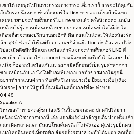
แขกได้ เคยพูดไปในต่างกรรมต่างวาระ เดี๋ยวเราก็ อาจจะได้คุยกัน
อีกสักรอบนึงเนาะ ทำสติ๊กเกอร์ใน Line ขาย เออ เดี๋ยวคือพี่แขก
เคยพยายามจะทำสติ๊กเกอร์ใน Line ขายแล้ว ครั้งนึงอ่ะค่ะ แต่มัน
เหมือนไม่รู้อ่ะ เหมือนเหมือนยากมากอ่ะ เหมือนทำไม่ได้อ่ะ ไม่
เดี๋ยวเดี๋ยวจะลองปรึกษาบอมอีกที คือ ตอนนั้นน่ะจะให้น้องน้องรัต
น้องสุรัต์ ช่วยทำให้ แต่รับอกว่าพอรัทำแล้ว Line อ่ะ มันทคว่ารัอ่ะ
ไปละเมิดลิขสิทธิ์พี่แขก เหมือนถ้าพี่แขกจะทำสติ๊กเกอร์ LINE พี่
แขกต้องเป็น ต้องใช้ account ของพี่แขกทำหรือยังไงนี่แหละ ไม่
แน่ใจ ก็อยากมีเหมือนกันนะ อยากมีสติ๊กเกอร์เป็น รูปคำพากกา
ขายเหมือนกัน เอาไงในดีบอมพี่แขกอยากทำขายมากในจุดนี้
อยากทำกาแบบคำพา ที่ยกตีนขึ้นมาอย่างเงี้ย ปื๊งอย่างเงี้ย [เสียง
หัวเราะ] อยากให้รูปนี้เป็นหนึ่งในสติ๊กเกอร์ที่จะ ทำขาย
04:48
Speaker A
ไหนขอทักทายคุณผู้ชมก่อนซิ วันนี้รอชมนะคะ ปกคลิปได้มาก
เหนื่อยนักวิชาการพวกนี้ เอ่อ แดกส้มยังไม่กล้าพูดเต็มปากเต็มแล้ว
เวลา ผิดพลาดเวลามันลบโพสต์เครดิตก็ไม่พัง เอ่อ คู่แข่งรูปปั้นคน
แบกโลกอินเทอร์เน็ตรอพัก ส้มจัดตั้งรัฐบาล จะทำได้มยอ่า คุณท็อ