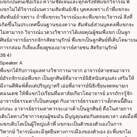
แขกเป็นคนเชื่อเรื่อง ความชัดเจนและทุกครั้งที่พี่แขกวิจารณ์ พี่
แขกไม่ได้วิจารณ์บนความสัมพันธ์เชิง บุคคลเพราะถ้าพี่แขกจะ
สัมพันธ์ถ้าเพราะ ถ้าพี่แขกจะวิจารณ์นะคะพี่แขกจะวิจารณ์ สิ่งที่
เกิดขึ้นในประเทศนี้บนฐานของความ สัมพันธ์ส่วนบุคคลพี่แขกจะ
ไม่สามารถ วิจารณ์แวดวงวิชาการได้เลยคุณผู้ชมพี่แขก เป็นลูก
ศิษย์อาจารย์อรรถจักรสัตยานุรักษ์ พี่แขกเป็นลูกศิษย์ที่เติบโตมาบน
การกล่อม กิเลี่ยงเลี้ยงดูของอาจารย์สายชน สัตริยานุรักษ์
38:41
Speaker A
พี่แขกได้รับการดูแลทางวิชาการมาจาก อาจารย์สายชนอาจาร
ย์อัรถจักรเอ่อพี่แขก เป็นลูกศิษย์ที่อาจารย์นิธิสนับสนุนส่ง เสริมให้
มีงานตีพิมพ์ตั้งแต่ปริญญาตรี เอ่อพี่อาจารย์นิธิเขียนจดหมายเร
คมนเดช ให้พี่แขกไปเรียนที่มหาลัยเกียวโตอาจารย์ อรรถักรรู้จัก
อาจารย์ธรรมดาก็เป็นคนพูด กับอาจารย์ธรรมดาว่าเด็กคนนี้ดีนะ
เก่งนะ อาจารย์ธรรมดาควรจะเอาเค้าเป็นลูกศิษย์ คือในสายการ
เติบโตทางวิชาการคุณผู้ชมมัน มีบุญคุณต่อกันตลอดเวลา แต่เมื่อพี่
แขกเติบโตเป็นผู้ใหญ่แล้วพี่ แขกจะเป็นตัวของตัวเองในการ
วิพากษ์ วิจารณ์และมีจุดยืนทางการเมืองของตัวเอง อ่ะพี่แขกไม่