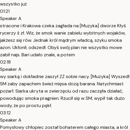
wszystko już
01:21
Speaker A
stracone i Krakowa czeka zagłada na [Muzyka] dworze Kłyś
rycerzy ś zł. Wiz, że smok wanie zabielu wybitnych wojaków,
jakżesz się rów. Jednak król mądrym władcą, szyku smoka
azon. Ukłonił, odszedł. Obyś swój plan nie wszystko mowe
zabił najs. Bari udało znale, a potem
02:18
Speaker A
wy siarką i dokładnie zaszył ZZ sobie nacy. [Muzyka] Wyszedł
SM zaby zapachem śwież mięsa dozą barana. Natychmiast
pożarł. Siarka ukryta w zwierzęciu od razu zaczęła działać,
powodując smoka pragnien. Rzucił się w SM, wypił tak dużo
wody, że po prostu pękł.
03:12
Speaker A
Pomysłowy chłopiec został bohaterem całego miasta, a król