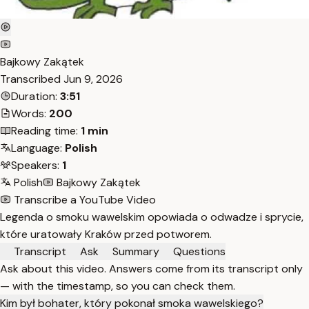
Bajkowy Zakątek
Transcribed
Jun 9, 2026
Duration:
3:51
Words:
200
Reading time:
1 min
Language:
Polish
Speakers:
1
Polish
Bajkowy Zakątek
Transcribe a YouTube Video
Legenda o smoku wawelskim opowiada o odwadze i sprycie,
które uratowały Kraków przed potworem.
Transcript
Ask
Summary
Questions
Ask about this video. Answers come from its transcript only
— with the timestamp, so you can check them.
Kim był bohater, który pokonał smoka wawelskiego?