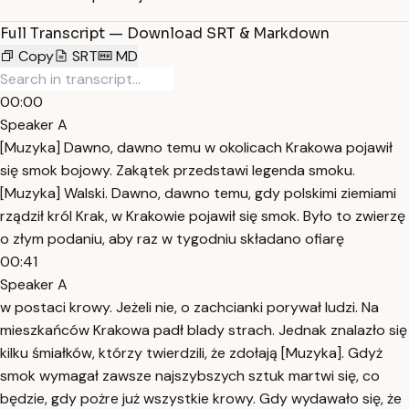
Full Transcript — Download SRT & Markdown
Copy
SRT
MD
00:00
Speaker A
[Muzyka] Dawno, dawno temu w okolicach Krakowa pojawił
się smok bojowy. Zakątek przedstawi legenda smoku.
[Muzyka] Walski. Dawno, dawno temu, gdy polskimi ziemiami
rządził król Krak, w Krakowie pojawił się smok. Było to zwierzę
o złym podaniu, aby raz w tygodniu składano ofiarę
00:41
Speaker A
w postaci krowy. Jeżeli nie, o zachcianki porywał ludzi. Na
mieszkańców Krakowa padł blady strach. Jednak znalazło się
kilku śmiałków, którzy twierdzili, że zdołają [Muzyka]. Gdyż
smok wymagał zawsze najszybszych sztuk martwi się, co
będzie, gdy pożre już wszystkie krowy. Gdy wydawało się, że