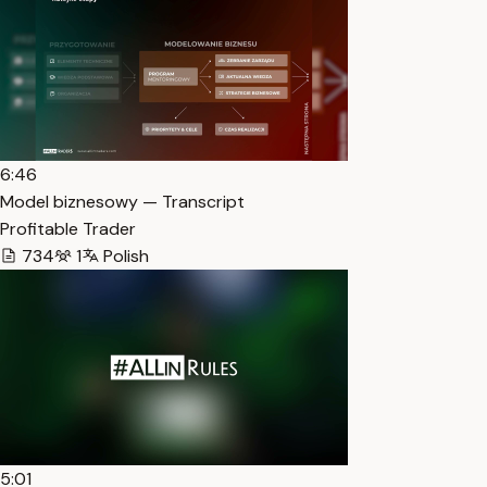
6:46
Model biznesowy — Transcript
Profitable Trader
734
1
Polish
5:01