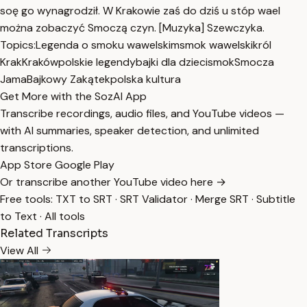
soę go wynagrodził. W Krakowie zaś do dziś u stóp wael
można zobaczyć Smoczą czyn. [Muzyka] Szewczyka.
Topics:
Legenda o smoku wawelskim
smok wawelski
król
Krak
Kraków
polskie legendy
bajki dla dzieci
smok
Smocza
Jama
Bajkowy Zakątek
polska kultura
Get More with the SozAI App
Transcribe recordings, audio files, and YouTube videos —
with AI summaries, speaker detection, and unlimited
transcriptions.
App Store
Google Play
Or transcribe another YouTube video here →
Free tools:
TXT to SRT
·
SRT Validator
·
Merge SRT
·
Subtitle
to Text
·
All tools
Related Transcripts
View All