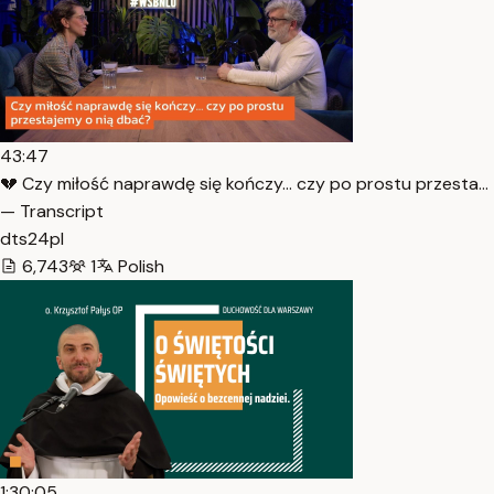
43:47
💔 Czy miłość naprawdę się kończy… czy po prostu przesta…
— Transcript
dts24pl
6,743
1
Polish
1:30:05