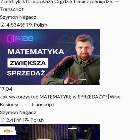
7 metryk, które pokażą Ci gdzie tracisz pieniądze. —
Transcript
Szymon Negacz
4,534
1
Polish
17:04
Jak wykorzystać MATEMATYKĘ w SPRZEDAŻY? [Wise
Business … — Transcript
Szymon Negacz
2,411
1
Polish