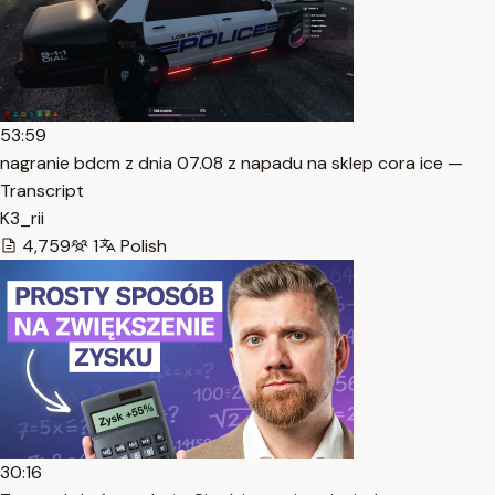
53:59
nagranie bdcm z dnia 07.08 z napadu na sklep cora ice —
Transcript
K3_rii
4,759
1
Polish
30:16