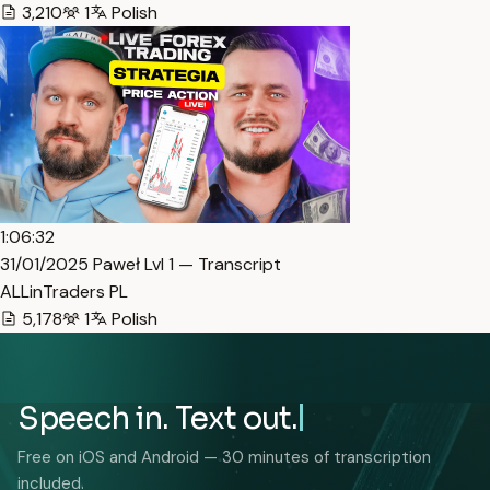
3,210
1
Polish
1:06:32
31/01/2025 Paweł Lvl 1 — Transcript
ALLinTraders PL
5,178
1
Polish
Speech in. Text out.
Free on iOS and Android — 30 minutes of transcription
included.