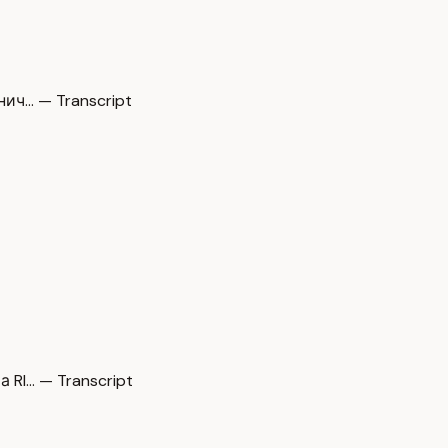
ич… — Transcript
RI… — Transcript