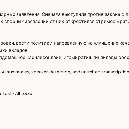
порных заявления. Сначала выступила против закона о 
х спорных заявлений от них открестился стример Брат
ровки, вести политику, направленную на улучшение кач
зки вкладов.
я
домашнее насилие
онлайн-игры
Братишкин
вклады рос
 AI summaries, speaker detection, and unlimited transcription
o Text
·
All tools