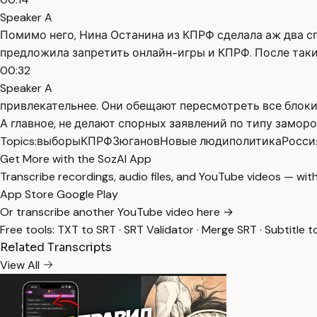
Speaker A
Помимо него, Нина Останина из КПРФ сделала аж два с
предложила запретить онлайн-игры и КПРФ. После таки
00:32
Speaker A
привлекательнее. Они обещают пересмотреть все блоки
А главное, не делают спорных заявлений по типу заморо
Topics:
выборы
КПРФ
Зюганов
Новые люди
политика
Росси
Get More with the SozAI App
Transcribe recordings, audio files, and YouTube videos — with
App Store
Google Play
Or transcribe another YouTube video here →
Free tools:
TXT to SRT
·
SRT Validator
·
Merge SRT
·
Subtitle t
Related Transcripts
View All