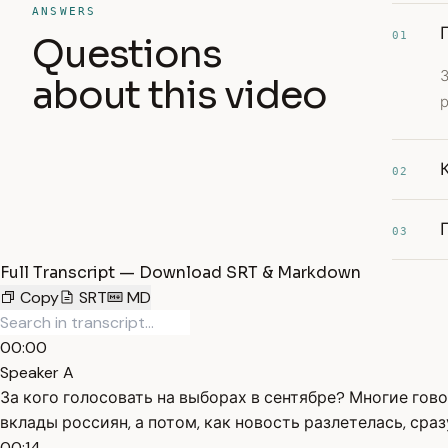
ANSWERS
01
Questions
about this video
р
02
03
Full Transcript — Download SRT & Markdown
Copy
SRT
MD
00:00
Speaker A
За кого голосовать на выборах в сентябре? Многие гов
вклады россиян, а потом, как новость разлетелась, сразу
00:14