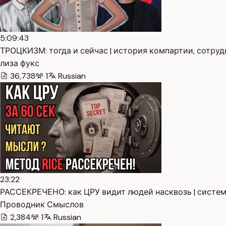
5:09:43
ТРОЦКИЗМ: тогда и сейчас | история компартии, сотрудн
лиза фукс
36,738
1
Russian
23:22
РАССЕКРЕЧЕНО: как ЦРУ видит людей насквозь | система 
Проводник Смыслов
2,384
1
Russian