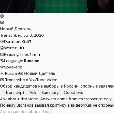
Новый Деятель
Transcribed
Jul 6, 2026
Duration:
0:47
Words:
110
Reading time:
1 min
Language:
Russian
Speakers:
1
Russian
Новый Деятель
Transcribe a YouTube Video
Обзор кандидатов на выборы в России: спорные заявле
Transcript
Ask
Summary
Questions
Ask about this video. Answers come from its transcript only
Почему Зюганов вызвал критику в видео?
Какие спорны