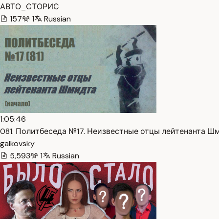
АВТО_СТОРИС
157
1
Russian
1:05:46
081. Политбеседа №17. Неизвестные отцы лейтенанта Шм
galkovsky
5,593
1
Russian