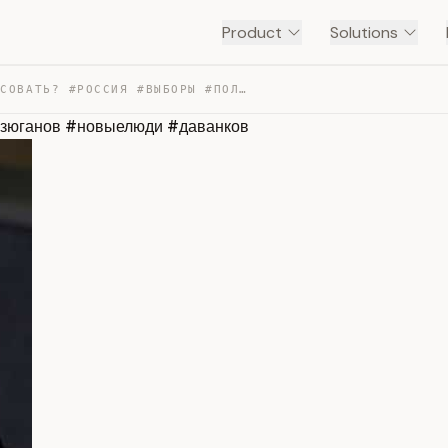
Product
Solutions
ЗА КОГО ГОЛОСОВАТЬ? #РОССИЯ #ВЫБОРЫ #ПОЛИТИКА #КПРФ #ЗЮ… — TRANSCRIPT
#зюганов #новыелюди #даванков