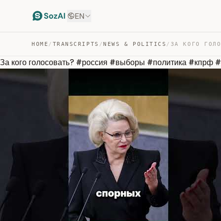
EN
HOME
/
TRANSCRIPTS
/
NEWS & POLITICS
/
За кого голосовать? #россия #выборы #политика #кпрф 