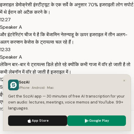
इजराइल डेमोक्रेसी इंस्टीट्यूट के एक सर्वे के अनुसार 70% इजराइली लोग सपोर्ट
में थे ईरान को अटैक करने के।
12:27
Speaker A
और इंटरेस्टिंग चीज ये है कि बेंजामिन नेतन्याहू के ऊपर इजराइल में तीन अलग-
अलग करप्शन केसेस के ट्रायल्स चल रहे हैं।
12:33
Speaker A
लेकिन बार-बार ये ट्रायल्स डिले होते रहे क्योंकि कभी गाजा में वॉर हो जाती है तो
कभी लेबनॉन में वॉर हो जाती है इजराइल में।
12:40
×
SozAI
Speaker A
iPhone · Android · Mac
ईरान के ऊपर हमला करने से ठीक 10 दिन पहले थर्ड जून को नेतन्याहू की क्रॉस
Get the SozAI app — 30 minutes of free AI transcription for your
एग्जामिनेशन शुरू हुई थी इन करप्शन ट्रायल्स में।
own audio: lectures, meetings, voice memos and YouTube. 99+
languages.
12:47
Speaker A
We use cookies to enhance your experience.
Privacy Policy
App Store
Google Play
कोर्ट ने उनसे ढेरों सवाल पूछे करप्शन एलिगेशंस को लेकर।
Accept
Settings
12:52