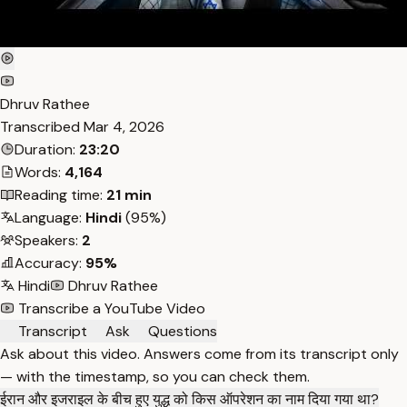
Dhruv Rathee
Transcribed
Mar 4, 2026
Duration:
23:20
Words:
4,164
Reading time:
21 min
Language:
Hindi
(95%)
Speakers:
2
Accuracy:
95%
Hindi
Dhruv Rathee
Transcribe a YouTube Video
Transcript
Ask
Questions
Ask about this video. Answers come from its transcript only
— with the timestamp, so you can check them.
ईरान और इजराइल के बीच हुए युद्ध को किस ऑपरेशन का नाम दिया गया था?