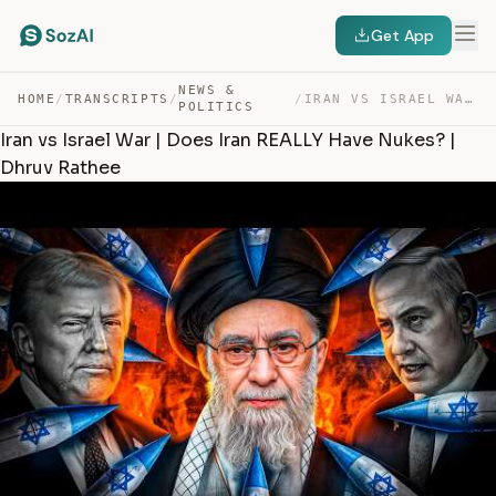
Get App
NEWS &
HOME
/
TRANSCRIPTS
/
/
IRAN VS ISRAEL WAR | DOES IRAN REALLY HAVE NUKES? | DHR… — TRANSCRIPT
POLITICS
Iran vs Israel War | Does Iran REALLY Have Nukes? |
Dhruv Rathee