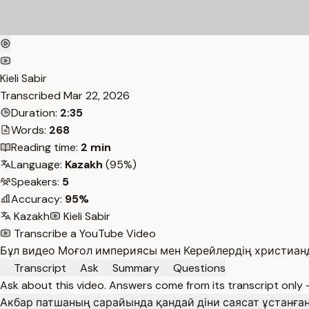
Kieli Sabir
Transcribed
Mar 22, 2026
Duration:
2:35
Words:
268
Reading time:
2 min
Language:
Kazakh
(95%)
Speakers:
5
Accuracy:
95%
Kazakh
Kieli Sabir
Transcribe a YouTube Video
Бұл видео Моғол империясы мен Керейлердің христианд
Transcript
Ask
Summary
Questions
Ask about this video. Answers come from its transcript only
Акбар патшаның сарайында қандай діни саясат ұстанға