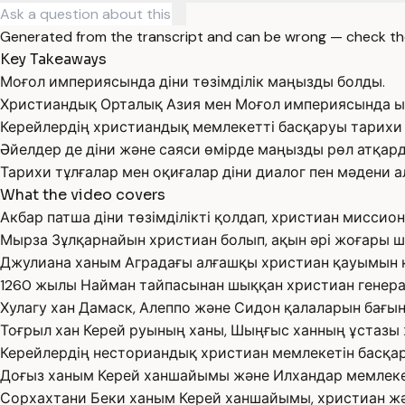
Generated from the transcript and can be wrong — check th
Key Takeaways
Моғол империясында діни төзімділік маңызды болды.
Христиандық Орталық Азия мен Моғол империясында ы
Керейлердің христиандық мемлекетті басқаруы тарихи 
Әйелдер де діни және саяси өмірде маңызды рөл атқард
Тарихи тұлғалар мен оқиғалар діни диалог пен мәдени ал
What the video covers
Акбар патша діни төзімділікті қолдап, христиан мисси
Мырза Зұлқарнайын христиан болып, ақын әрі жоғары ш
Джулиана ханым Аградағы алғашқы христиан қауымын қ
1260 жылы Найман тайпасынан шыққан христиан генера
Хулагу хан Дамаск, Алеппо және Сидон қалаларын бағын
Тоғрыл хан Керей руының ханы, Шыңғыс ханның ұстазы
Керейлердің несториандық христиан мемлекетін басқа
Доғыз ханым Керей ханшайымы және Илхандар мемлекеті
Сорхахтани Беки ханым Керей ханшайымы, христиан ж