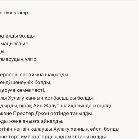
e timestamp.
қпалды болды.
маңызға ие.
ы.
масудың үлгісі.
онерлерін сарайына шақырды.
енді шенеунік болды.
ұруға көмектесті.
лы Хулагу ханның қолбасшысы болды.
дырды, бірақ Айн Жалут шайқасында жеңілді.
 және Престер Джон ретінде танылды.
рды және аңызға айналды.
нің негізін қалаушы Хулагу ханның әйелі болды.
әне төрт императордың құрметтасы болды.