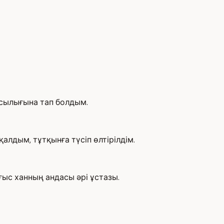
сылығына тап болдым.
алдым, тұтқынға түсіп өлтірілдім.
ғыс ханның андасы әрі ұстазы.