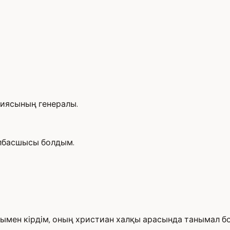
иясының генералы.
олбасшысы болдым.
тымен кірдім, оның христиан халқы арасында танымал б