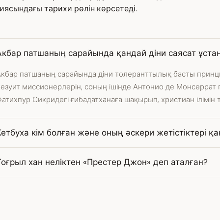
ясындағы тарихи рөлін көрсетеді.
Акбар патшаның сарайында қандай діни саясат ұста
Акбар патшаның сарайында діни толеранттылық басты принц
иезуит миссионерлерін, соның ішінде Антонио де Монсеррат
атихпур Сикридегі ғибадатханаға шақырып, христиан ілімін 
Кетбуха кім болған және оның әскери жетістіктері қ
Тоғрыл хан неліктен «Престер Джон» деп аталған?