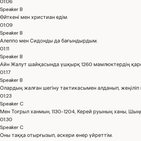
01:06
Speaker B
Өйткені мен христиан едім.
01:09
Speaker B
Алеппо мен Сидонды да бағындырдым.
01:11
Speaker B
Айн Жалут шайқасында үшқырқ 1260 мамлюктердің қар
01:17
Speaker B
Олардың жалған шегіну тактикасымен алданып, жеңіліп қ
01:23
Speaker C
Мен Тоғрыл ханмын, 1130-1204, Керей руының ханы, Шың
01:30
Speaker C
Оны таққа отырғызып, әскери өнер үйреттім.