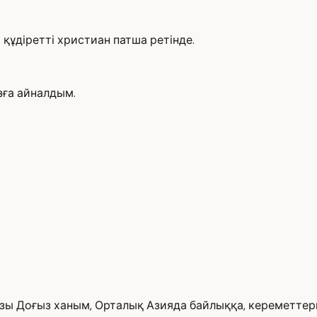
құдіретті христиан патша ретінде.
зға айналдым.
ызы Доғыз ханым, Орталық Азияда байлыққа, кереметте