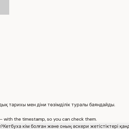
ық тарихы мен діни төзімділік туралы баяндайды.
 — with the timestamp, so you can check them.
н?
Кетбуха кім болған және оның әскери жетістіктері қан