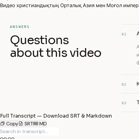
Видео христиандықтың Орталық Азия мен Моғол импери
ANSWERS
01
Questions
about this video
Ф
02
03
Full Transcript — Download SRT & Markdown
Copy
SRT
MD