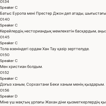
01:34
Speaker C
Батыс Еуропа мені Престер Джон деп атады, шығыстағы 
01:40
Speaker C
Керейлердің несториандық мемлекетін басқардым, аңы
01:45
Speaker C
Тола өзеніндегі ордам Хан Тау қазір зерттелуде.
01:50
Speaker C
Мен христиан болдым.
01:52
Speaker C
Доғыз ханым, Сорхахтани Беки ханым менің қыздарым.
01:56
Speaker D
Міне үш мақтың ұрпағы Жахан діни қызметкерлердің қ