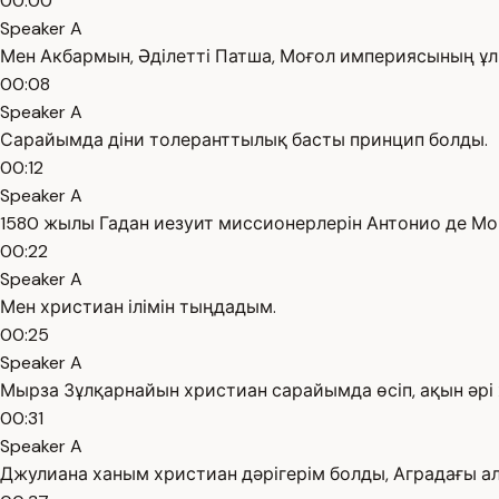
00:00
Speaker A
Мен Акбармын, Әділетті Патша, Моғол империясының ұлы
00:08
Speaker A
Сарайымда діни толеранттылық басты принцип болды.
00:12
Speaker A
1580 жылы Гадан иезуит миссионерлерін Антонио де М
00:22
Speaker A
Мен христиан ілімін тыңдадым.
00:25
Speaker A
Мырза Зұлқарнайын христиан сарайымда өсіп, ақын әрі 
00:31
Speaker A
Джулиана ханым христиан дәрігерім болды, Аградағы а