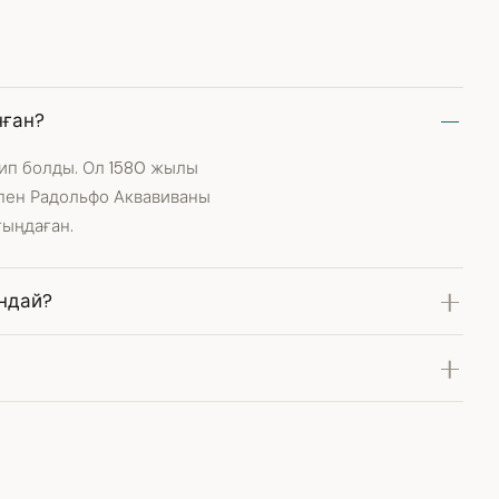
нған?
ип болды. Ол 1580 жылы
 пен Радольфо Аквавиваны
тыңдаған.
андай?