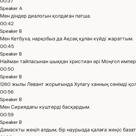
00:37
Speaker A
Мен діндер диалогын қолдаған патша.
00:42
Speaker B
Мен Кетбуха, нарқобыз да Ақсақ құлан күйді жараттым.
00:45
Speaker B
Найман тайпасынан шыққан христиан әрі Моңғол импер
00:50
Speaker B
1260 жылы Левант жорығында Хулагу ханның сенімді қ
00:56
Speaker B
Мен Сириядағы күштерді басқардым.
00:59
Speaker B
Дамаскты жеңіп алдым, бір наурызда қалаға жеңіс база