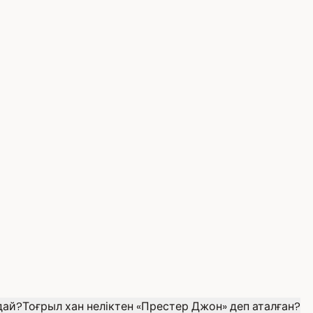
дай?
Тоғрыл хан неліктен «Престер Джон» деп аталған?