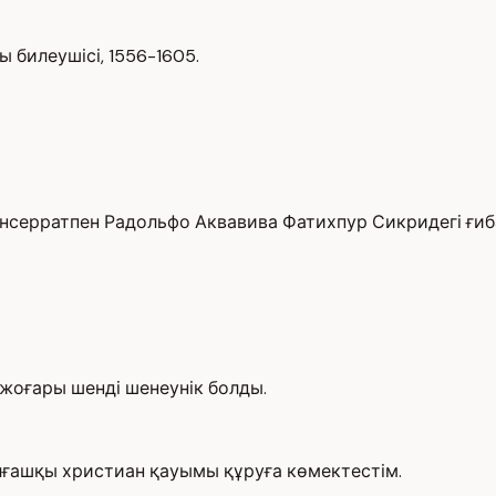
 билеушісі, 1556-1605.
онсерратпен Радольфо Аквавива Фатихпур Сикридегі ғи
жоғары шенді шенеунік болды.
лғашқы христиан қауымы құруға көмектестім.