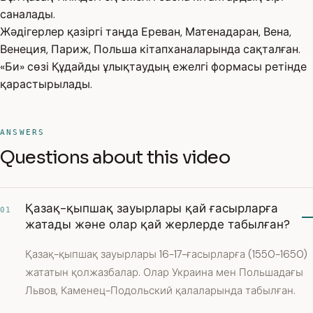
саналады.
Жәдігерлер қазіргі таңда Ереван, Матенадаран, Вена,
Венеция, Париж, Польша кітапханаларында сақталған.
«Би» сөзі Құдайды ұлықтаудың ежелгі формасы ретінде
қарастырылады.
ANSWERS
Questions about this video
Қазақ-қыпшақ зауырлары қай ғасырларға
01
жатады және олар қай жерлерде табылған?
Қазақ-қыпшақ зауырлары 16-17-ғасырларға (1550-1650)
жататын қолжазбалар. Олар Украина мен Польшадағы
Львов, Каменец-Подольский қалаларында табылған.