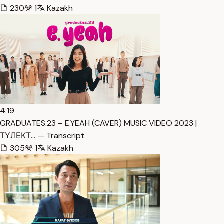
230
1
Kazakh
4:19
GRADUATES.23 – E.YEAH (CAVER) MUSIC VIDEO 2023 |
ТҮЛЕКТ… — Transcript
305
1
Kazakh