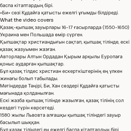
баспа кітаптардың бірі.
«Би» сөзі Құдайға қатысты ежелгі ұғымды білдіреді.
What the video covers
Қазақ-қыпшақ зауырлары 16-17 ғасырларда (1550-1650)
Украина мен Польшада өмір сүрген.
Қыпшақтар христиандығын сақтап, қыпшақ тілінде, ескі
қазақ жазуымен жазған.
Авторлары Алтын Ордадан Қырым арқылы Еуропаға
қоныс аударған қыпшақтар.
Бұл қазақ тілдес христиан ескерткіштерінің ең үлкен
жинағы болып табылады.
Мәтіндерде Тәңірі, Би, Хан сөздері Құдайға қатысты
мағынада қолданылған.
Ескі жазба қыпшақ тілінде жазылған, қазақ тілінің сол
кездегі түрін көрсетеді.
1580 жылы Львовта алғашқы қыпшақ тіліндегі зауыр
басылып шыққан.
Бұл қазақ тіліндегі ең ежелгі баспа кітаптардың бірі