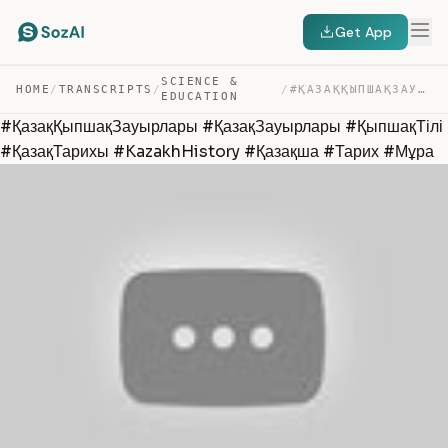
Get App
SCIENCE &
HOME
/
TRANSCRIPTS
/
/
#ҚАЗАҚҚЫПШАҚЗАУЫРЛАРЫ #ҚАЗАҚЗАУЫРЛАРЫ #ҚЫПШАҚТІЛІ #ҚАЗА… — TRANSCRIPT
EDUCATION
#ҚазақҚыпшақЗауырлары #ҚазақЗауырлары #ҚыпшақТілі
#ҚазақТарихы #KazakhHistory #Қазақша #Тарих #Мұра