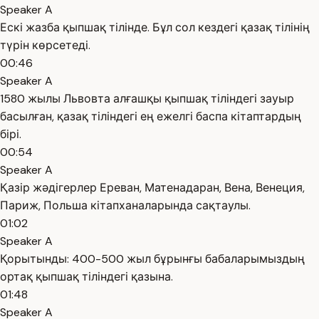
Speaker A
Ескі жазба қыпшақ тілінде. Бұл сол кездегі қазақ тілінің
түрін көрсетеді.
00:46
Speaker A
1580 жылы Львовта алғашқы қыпшақ тіліндегі зауыр
басылған, қазақ тіліндегі ең ежелгі баспа кітаптардың
бірі.
00:54
Speaker A
Қазір жәдігерлер Ереван, Матенадаран, Вена, Венеция,
Париж, Польша кітапханаларында сақтаулы.
01:02
Speaker A
Қорытынды: 400-500 жыл бұрынғы бабаларымыздың
ортақ қыпшақ тіліндегі қазына.
01:48
Speaker A