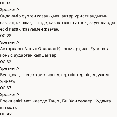
00:13
Speaker A
Онда өмір сүрген қазақ-қыпшақтар христиандығын
сақтап, қыпшақ тілінде, қазақ тілінің атасы, зауырларды
ескі қазақ жазуымен жазған.
00:26
Speaker A
Авторлары Алтын Ордадан Қырым арқылы Еуропаға
қоныс аударған қыпшақтар.
00:32
Speaker A
Бұл қазақ тілдес христиан ескерткіштерінің ең үлкен
жинағы.
00:37
Speaker A
Ерекшелігі: мәтіндерде Тәңірі, Би, Хан сөздері Құдайға
қатысты.
00:42