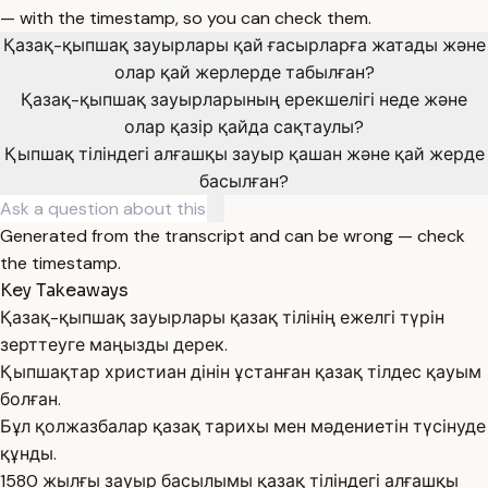
— with the timestamp, so you can check them.
Қазақ-қыпшақ зауырлары қай ғасырларға жатады және
олар қай жерлерде табылған?
Қазақ-қыпшақ зауырларының ерекшелігі неде және
олар қазір қайда сақтаулы?
Қыпшақ тіліндегі алғашқы зауыр қашан және қай жерде
басылған?
Generated from the transcript and can be wrong — check
the timestamp.
Key Takeaways
Қазақ-қыпшақ зауырлары қазақ тілінің ежелгі түрін
зерттеуге маңызды дерек.
Қыпшақтар христиан дінін ұстанған қазақ тілдес қауым
болған.
Бұл қолжазбалар қазақ тарихы мен мәдениетін түсінуде
құнды.
1580 жылғы зауыр басылымы қазақ тіліндегі алғашқы