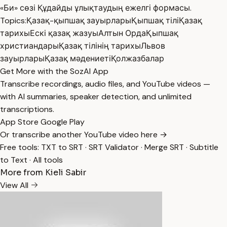
«Би» сөзі Құдайды ұлықтаудың ежелгі формасы.
Topics:
Қазақ-қыпшақ зауырлары
Қыпшақ тілі
Қазақ
тарихы
Ескі қазақ жазуы
Алтын Орда
Қыпшақ
христиандары
Қазақ тілінің тарихы
Львов
зауырлары
Қазақ мәдениеті
Қолжазбалар
Get More with the SozAI App
Transcribe recordings, audio files, and YouTube videos —
with AI summaries, speaker detection, and unlimited
transcriptions.
App Store
Google Play
Or transcribe another YouTube video here →
Free tools:
TXT to SRT
·
SRT Validator
·
Merge SRT
·
Subtitle
to Text
·
All tools
More from Kieli Sabir
View All