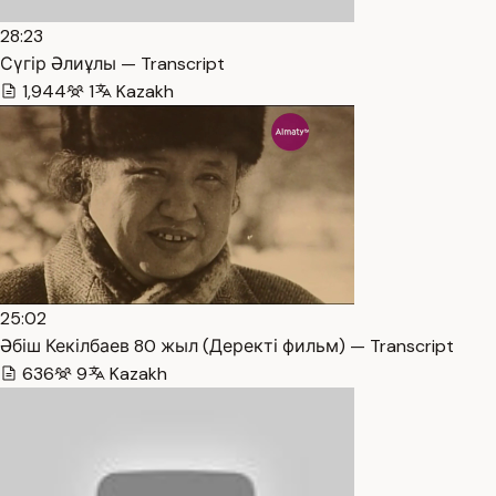
28:23
Сүгір Әлиұлы — Transcript
1,944
1
Kazakh
25:02
Әбіш Кекілбаев 80 жыл (Деректі фильм) — Transcript
636
9
Kazakh