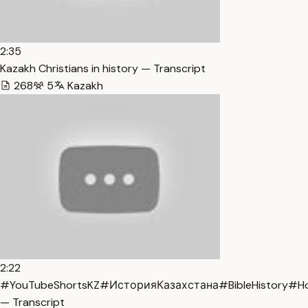
2:35
Kazakh Christians in history — Transcript
268
5
Kazakh
2:22
#YouTubeShortsKZ#ИсторияКазахстана#BibleHistory#H
— Transcript