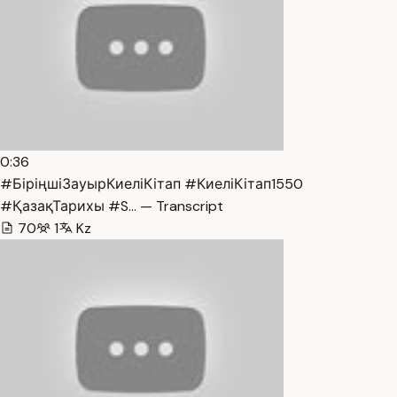
0:36
#БіріңшіЗауырКиеліКітап #КиеліКітап1550
#ҚазақТарихы #S… — Transcript
70
1
Kz