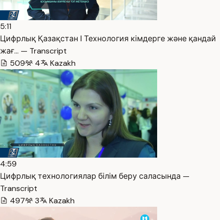
5:11
Цифрлық Қазақстан І Технология кімдерге және қандай
жағ… — Transcript
509
4
Kazakh
4:59
Цифрлық технологиялар білім беру саласында —
Transcript
497
3
Kazakh