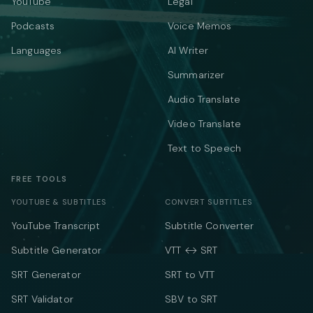
YouTube
Legal
Podcasts
Voice Memos
Languages
AI Writer
Summarizer
Audio Translate
Video Translate
Text to Speech
FREE TOOLS
YOUTUBE & SUBTITLES
CONVERT SUBTITLES
YouTube Transcript
Subtitle Converter
Subtitle Generator
VTT ↔ SRT
SRT Generator
SRT to VTT
SRT Validator
SBV to SRT