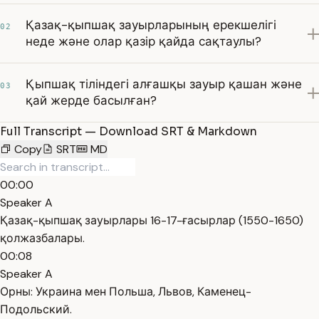
Қазақ-қыпшақ зауырларының ерекшелігі
02
неде және олар қазір қайда сақтаулы?
Қыпшақ тіліндегі алғашқы зауыр қашан және
03
қай жерде басылған?
Full Transcript — Download SRT & Markdown
Copy
SRT
MD
00:00
Speaker A
Қазақ-қыпшақ зауырлары 16-17-ғасырлар (1550-1650)
қолжазбалары.
00:08
Speaker A
Орны: Украина мен Польша, Львов, Каменец-
Подольский.