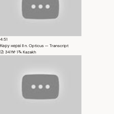
4:51
Көру нерві II n. Opticus — Transcript
341
1
Kazakh