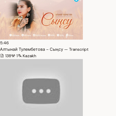
5:46
Алтынай Тулембетова – Сыңсу — Transcript
138
1
Kazakh