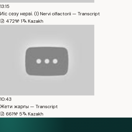
13:15
Иіс сезу нерві. (І) Nervi olfactorii — Transcript
472
1
Kazakh
10:43
Жети жарғы — Transcript
661
5
Kazakh