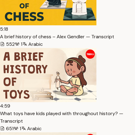
5:18
A brief history of chess – Alex Gendler — Transcript
552
1
Arabic
4:59
What toys have kids played with throughout history? —
Transcript
651
1
Arabic