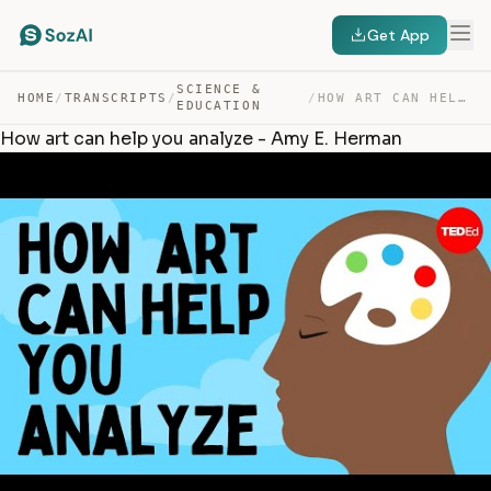
Get App
SCIENCE &
HOME
/
TRANSCRIPTS
/
/
HOW ART CAN HELP YOU ANALYZE – AMY E. HERMAN — TRANSCRIPT
EDUCATION
How art can help you analyze - Amy E. Herman