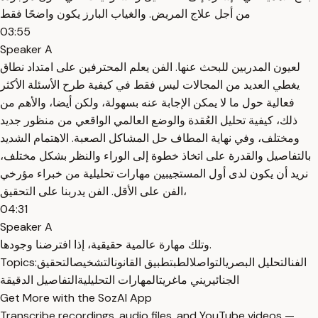
من أجل علاج المريض. والغياب البارز يكون واضحًا فقط
03:55
Speaker A
لعيون المدربين للبحث عنها. الفن يعلم المحترفين على امتداد نطاق
يغطي العديد من المجالات ليس فقط في كيفية طرح الأسئلة الأكثر
فعالية حول ما لا يمكن الإجابة عنه بسهولة، ولكن أيضا، والأهم من
ذلك، كيفية تحليل العُقدة والوضع العالمي الواقعي من منظور جديد
ومختلف، وفي نهاية المطاف حل المشاكل الصعبة. الاهتمام الشديد
بالتفاصيل والقدرة على اتخاذ خطوة إلى الوراء والنظر بشكل مختلف،
نريد أن يكون لدى أول المستجيبين مهارات تحليلية من خبراء مؤرخي
الفن على الأقل. الفن يدربنا على التحقيق،
04:31
Speaker A
وتلك مهارة عالمية حقيقية، إذا افترضنا وجودها.
الفن
التحليل البصري
التواصل
الطب
تطبيق القانون
التشخيص
التحقيق
Topics:
الجنائي
ريني ماغريت
المهارات التحليلية
التفاصيل الدقيقة
Get More with the SozAI App
Transcribe recordings, audio files, and YouTube videos —