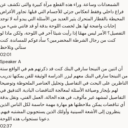
الشمعدانات وساعة. وراء هذه القطع مرآة كبيرة والتى تكشف عن
فراغ داخلي وفقط انعكاس جزئي للأجسام التي قبلها. تجاور الأغراض
المحيطة بالقطار المتحرك يثير العديد من الأسئلة التي يبدو أنه لا توجد
إجابات واضحة لها. هل لخصت اللوحة بدقة أو قد فاتني شيء من
التفصيل؟ الأمر ليس مهمًا إذا رأيت شيئا آخر في اللوحة، ولكن ماذا لو
كنت من رجال الشرطة المخضرمين؟ سأدعوكم للمساندة. كنت
ستأتي وتلاحظ
02:01
Speaker A
أن اثنين من النينجا سارقي البنك كنت قد ذكرتهم هم في الواقع ستة
من النينجا سارقي البنك معهم ليزر. الدراسة الوثيقة للفن يمكنها تدريب
الناظرين على البحث في التفاصيل وتحليل العناصر الملحوظة وتوضيحا
لهم بإيجاز وصياغة الأسئلة لمعالجة التناقضات البادية. التدقيق في
التفاصيل لمشهد غير مألوف، في هذه الحالة، العمل الفني، ونقل بدقة
أي تناقضات يمكن ملاحظتها هو مهارة مهمة حاسمة لكل الناس الذين
ينظرون إلى الأشعة السينية وأولئك الذين يستجوبون المشتبه فيهم.
دعونا نستجواب هذه اللوحة.
02:37