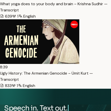
What yoga does to your body and brain – Krishna Sudhir —
Transcript
639
1
English
8:39
Ugly History: The Armenian Genocide – Ümit Kurt —
Transcript
833
1
English
Speech in. Text out.