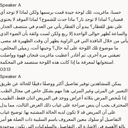
Speaker A
حسنا، ماغريت، تلك لوحة جيدة قمت برسمها ولكن لماذا لا توجد أي
قضبان؟ لماذا لا توجد نار؟ ماذا حدث للشموع؟ لماذا الموقد لا يحتوي
على نفق للقطار؟ يبدو أن القطار يأتي من العدم في منتصف الجدار.
والساعة تُظهر حوالى الواحدة إلا ربع ولكن لست واثقة بأن الضوء الذي
يأتي من خلال النافذة التي في الزاوية يظهر أن وقت الظهيرة قد مضى.
ما موضوع تلك اللوحة على أية حال؟ وحينها أنت، زميلي المخلص،
تعيقني مرة أخرى، ثم أغادر. أعطيت ماغريت فنجان قهوة وواصلت
استجوابها لمعرفة ما إذا كانت هذه اللوحة ستصمد في المحكمة.
03:13
Speaker A
يمكن للمشاهدين توفير تفاصيل أكثر ووصفًا دقيقًا للحالة عن طريق
التعبير عن المرئي وغير المرئي. هذا مهم بشكل خاص في مجال الطب.
إذا شُخص المرض بثلاثة أعراض ووجد في المريض اثنان فقط، الطبيب
المحترف يجب أن ينص صراحة على غياب ذلك العرض الثالث، مما يدل
على أن المريض قد لا تكون لديه الحالة المشتبه بها. توضيح غياب
التفاصيل أو سلوك معين المعروف باسم السلبية ذات الصلة هو أمر
بالغ الأهمية في الإشارة إلى التفاصيل والسلوكيات التي تكون موجودة