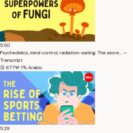
5:50
Psychedelics, mind control, radiation-eating: The secre… —
Transcript
677
1
Arabic
5:29