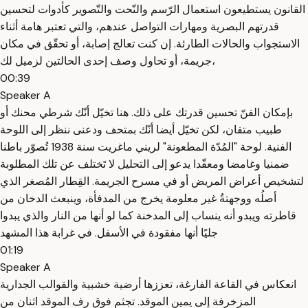
القانون يستطيعون استعمال الرّسم والنّحت والتّصوير كأدوات لتحسين
قدرتهم البصرية ومهارات التواصل عندهم، والتي تعتبر هامة أثناء
الاستجواب والحالات الطارئة. إن كنت تعالج إصابة، أو تحقّق في مكان
جريمة، أو تحاول وصف إحدى الحالتين لزميل لك،
00:39
Speaker A
بإمكان الفنّ تحسين قدرتك على ذلك. هنا تخيّل أنّك شرطي محنك أو
طبيب متفان، لكن تخيّل أيضا أنّك بمتحف ودعنى ننظر إلى اللوحة
الفنية. لوحة "المُدّة المطعونة" لريني ماغريت سنة 1938 تُصوّر باطنا
ضمنيا وغامضا ومعقّدا يدعو إلى التحليل لا تَختلف عن تلك المطلوبة
لتشخيص أعراض المريض أو في مسرح الجريمة. القِطار المُصغر الذي
أصلُه ووجهتةُ غير معلومة يخرج من المدفأة، وينبعث الدخان من
قاطرته ويبدو أنه ينساب إلى المدخنة كما لو أنها من النار والذي يبدوا
جليًا أنها مفقودة في الأسفل. في غرابة هذا المشهد
01:19
Speaker A
انعكاس في القاعة الفارغة، تعززها أرضية خشبية والقوالب الجدارية
المزخرفة إلى يمين الموقد. تجثم فوق رف الموقد اثنان من