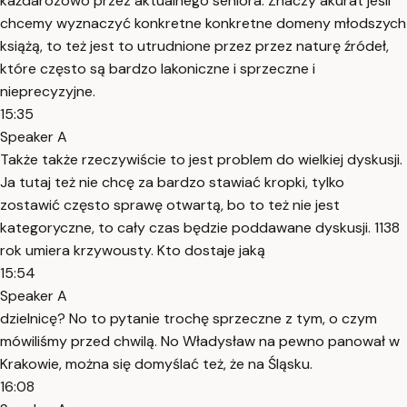
każdarozowo przez aktualnego seniora. Znaczy akurat jeśli
chcemy wyznaczyć konkretne konkretne domeny młodszych
książą, to też jest to utrudnione przez przez naturę źródeł,
które często są bardzo lakoniczne i sprzeczne i
nieprecyzyjne.
15:35
Speaker A
Także także rzeczywiście to jest problem do wielkiej dyskusji.
Ja tutaj też nie chcę za bardzo stawiać kropki, tylko
zostawić często sprawę otwartą, bo to też nie jest
kategoryczne, to cały czas będzie poddawane dyskusji. 1138
rok umiera krzywousty. Kto dostaje jaką
15:54
Speaker A
dzielnicę? No to pytanie trochę sprzeczne z tym, o czym
mówiliśmy przed chwilą. No Władysław na pewno panował w
Krakowie, można się domyślać też, że na Śląsku.
16:08