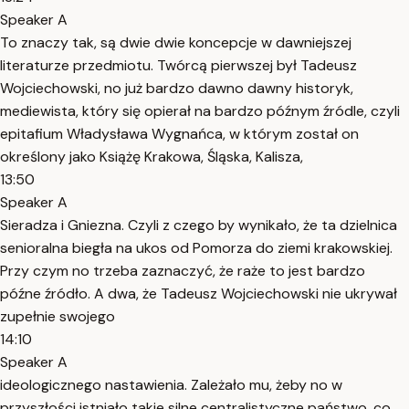
Speaker A
To znaczy tak, są dwie dwie koncepcje w dawniejszej
literaturze przedmiotu. Twórcą pierwszej był Tadeusz
Wojciechowski, no już bardzo dawno dawny historyk,
mediewista, który się opierał na bardzo późnym źródle, czyli
epitafium Władysława Wygnańca, w którym został on
określony jako Książę Krakowa, Śląska, Kalisza,
13:50
Speaker A
Sieradza i Gniezna. Czyli z czego by wynikało, że ta dzielnica
senioralna biegła na ukos od Pomorza do ziemi krakowskiej.
Przy czym no trzeba zaznaczyć, że raże to jest bardzo
późne źródło. A dwa, że Tadeusz Wojciechowski nie ukrywał
zupełnie swojego
14:10
Speaker A
ideologicznego nastawienia. Zależało mu, żeby no w
przyszłości istniało takie silne centralistyczne państwo, co