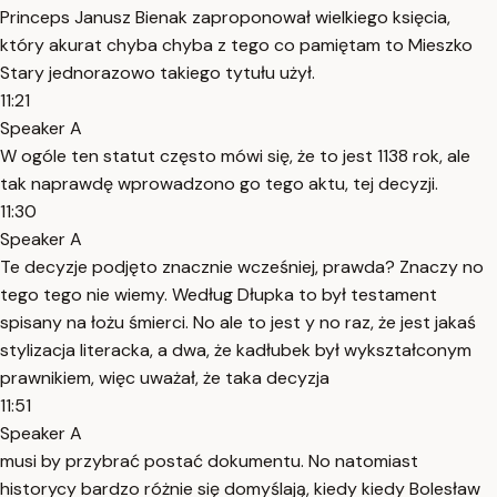
Princeps Janusz Bienak zaproponował wielkiego księcia,
który akurat chyba chyba z tego co pamiętam to Mieszko
Stary jednorazowo takiego tytułu użył.
11:21
Speaker A
W ogóle ten statut często mówi się, że to jest 1138 rok, ale
tak naprawdę wprowadzono go tego aktu, tej decyzji.
11:30
Speaker A
Te decyzje podjęto znacznie wcześniej, prawda? Znaczy no
tego tego nie wiemy. Według Dłupka to był testament
spisany na łożu śmierci. No ale to jest y no raz, że jest jakaś
stylizacja literacka, a dwa, że kadłubek był wykształconym
prawnikiem, więc uważał, że taka decyzja
11:51
Speaker A
musi by przybrać postać dokumentu. No natomiast
historycy bardzo różnie się domyślają, kiedy kiedy Bolesław