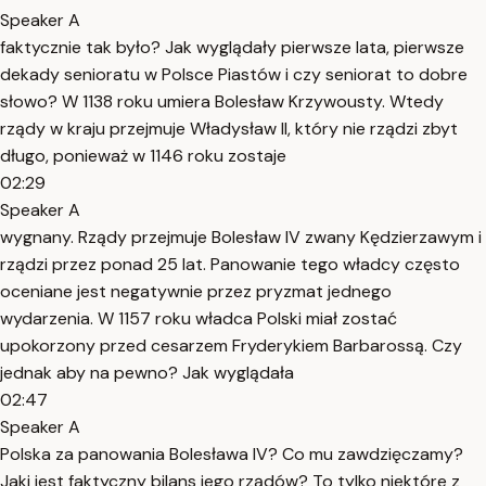
Speaker A
faktycznie tak było? Jak wyglądały pierwsze lata, pierwsze
dekady senioratu w Polsce Piastów i czy seniorat to dobre
słowo? W 1138 roku umiera Bolesław Krzywousty. Wtedy
rządy w kraju przejmuje Władysław II, który nie rządzi zbyt
długo, ponieważ w 1146 roku zostaje
02:29
Speaker A
wygnany. Rządy przejmuje Bolesław IV zwany Kędzierzawym i
rządzi przez ponad 25 lat. Panowanie tego władcy często
oceniane jest negatywnie przez pryzmat jednego
wydarzenia. W 1157 roku władca Polski miał zostać
upokorzony przed cesarzem Fryderykiem Barbarossą. Czy
jednak aby na pewno? Jak wyglądała
02:47
Speaker A
Polska za panowania Bolesława IV? Co mu zawdzięczamy?
Jaki jest faktyczny bilans jego rządów? To tylko niektóre z