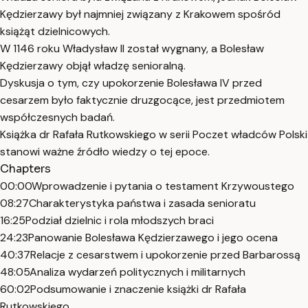
Kędzierzawy był najmniej związany z Krakowem spośród
książąt dzielnicowych.
W 1146 roku Władysław II został wygnany, a Bolesław
Kędzierzawy objął władzę senioralną.
Dyskusja o tym, czy upokorzenie Bolesława IV przed
cesarzem było faktycznie druzgocące, jest przedmiotem
współczesnych badań.
Książka dr Rafała Rutkowskiego w serii Poczet władców Polski
stanowi ważne źródło wiedzy o tej epoce.
Chapters
00:00
Wprowadzenie i pytania o testament Krzywoustego
08:27
Charakterystyka państwa i zasada senioratu
16:25
Podział dzielnic i rola młodszych braci
24:23
Panowanie Bolesława Kędzierzawego i jego ocena
40:37
Relacje z cesarstwem i upokorzenie przed Barbarossą
48:05
Analiza wydarzeń politycznych i militarnych
60:02
Podsumowanie i znaczenie książki dr Rafała
Rutkowskiego