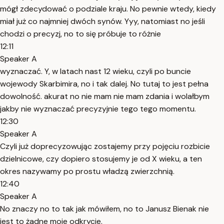
mógł zdecydować o podziale kraju. No pewnie wtedy, kiedy
miał już co najmniej dwóch synów. Yyy, natomiast no jeśli
chodzi o precyzj, no to się próbuje to różnie
12:11
Speaker A
wyznaczać. Y, w latach nast 12 wieku, czyli po buncie
wojewody Skarbimira, no i tak dalej. No tutaj to jest pełna
dowolność. akurat no nie mam nie mam zdania i wolałbym
jakby nie wyznaczać precyzyjnie tego tego momentu.
12:30
Speaker A
Czyli już doprecyzowując zostajemy przy pojęciu rozbicie
dzielnicowe, czy dopiero stosujemy je od X wieku, a ten
okres nazywamy po prostu władzą zwierzchnią.
12:40
Speaker A
No znaczy no to tak jak mówiłem, no to Janusz Bienak nie
jest to żadne moje odkrycie.