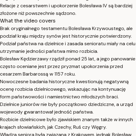
Relacje z cesarstwem i upokorzenie Bolesława IV są bardziej
złożone niż powszechnie sądzono.
What the video covers
Brak oryginalnego testamentu Bolesława Krzywoustego, ale
podział kraju między synów jest historycznie potwierdzony.
Podział państwa na dzielnice i zasada senioratu miały na celu
utrzymanie jedności państwa mimo rozbicia.
Bolesław Kędzierzawy rządził ponad 25 lat, a jego panowanie
często oceniane jest przez pryzmat upokorzenia przed
cesarzem Barbarossą w 1157 roku.
Nowoczesne badania historyczne kwestionują negatywną
ocenę rozbicia dzielnicowego, wskazując na kontynuację
form państwowości i namiestnictwo młodszych braci.
Dzielnice juniorów nie były początkowo dziedziczne, a urząd
wojewody gwarantował jedność państwa.
Rozbicie dzielnicowe było zjawiskiem znanym także w innych
krajach słowiańskich, jak Czechy, Ruś czy Węgry.
Władza seniora była związana z Krakowem, jednak Bolesław