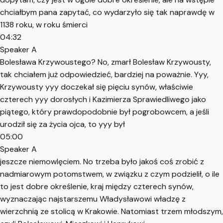
chciałbym pana zapytać, co wydarzyło się tak naprawdę w
1138 roku, w roku śmierci
04:32
Speaker A
Bolesława Krzywoustego? No, zmarł Bolesław Krzywousty,
tak chciałem już odpowiedzieć, bardziej na poważnie. Yyy,
Krzywousty yyy doczekał się pięciu synów, właściwie
czterech yyy dorosłych i Kazimierza Sprawiedliwego jako
piątego, który prawdopodobnie był pogrobowcem, a jeśli
urodził się za życia ojca, to yyy był
05:00
Speaker A
jeszcze niemowlęciem. No trzeba było jakoś coś zrobić z
nadmiarowym potomstwem, w związku z czym podzielił, o ile
to jest dobre określenie, kraj między czterech synów,
wyznaczając najstarszemu Władysławowi władzę z
wierzchnią ze stolicą w Krakowie. Natomiast trzem młodszym,