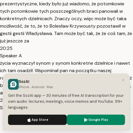
prezentystyczne, kiedy było już wiadomo, że potomkowie
tych potomkowie tych poszczególnych braci panowali w
konkretnych dzielnicach. Znaczy oczy, więc może być taka
możliwość, że to, że to Bolesław Krzywousty pozostawił w
gestii gestii Władysława. Tam może być tak, że że coś tam, że
już jeszcze za
20:25
Speaker A
życia wyznaczył synom y synom konkretne dzielnice i nawet
ich tam osadził. Wspominał pan na początku naszej
rozmowy, że był istniał już wtedy taki urząd wojewody. On już
×
SozAI
był wcześniej wcześniej poświadczony istnienia tego urzędu,
iPhone · Android · Mac
ale jaką rolę w państwie Piastów
Get the SozAI app — 30 minutes of free AI transcription for your
20:42
own audio: lectures, meetings, voice memos and YouTube. 99+
Speaker A
languages.
w tym czasie, w pierwszej połowie X wieku, ale też w drugiej
We use cookies to enhance your experience.
Privacy Policy
App Store
Google Play
pełnił wojewoda? Czy to był gwarant?
Accept
Settings
20:50