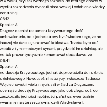
w X wieku, czyli faktycznego rozbicia, do którego doszło w
wyniku rozrodzenia dynastii piastowskiej i osłabienia władzy
centralnej.
06:12
Speaker A
Długosz oceniał testament Krzywoustego dość
ambiwalentnie, bo z jednej strony był świadom tego, że no
inaczej nie dało się uratować królestwa. Trzeba było coś
zrobić z tymi młodszymi synami, przydzielić im dzielnicę, ale
no tak prezentystycznie komentował dodatkowo, że
06:41
Speaker A
no decyzja Krzywoustego jednak doprowadziła do rozbicia
dzielnicowego. Nowocześni historycy, zwłaszcza Tadeusz
Wojciechowski i wielu innych, szli w ślad za Długoszem,
oceniając decyzję Krzywoustego jako coś złego, coś, co
zaszkodziło jedności i spójności państwa, ewentualnie
wygnanie najstarszego syna, czyli Władysława II,