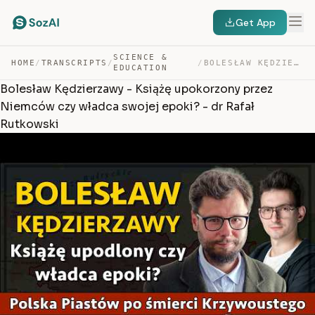
Get App
SCIENCE &
HOME
/
TRANSCRIPTS
/
/
BOLESŁAW KĘDZIERZAWY – KSIĄŻĘ UPOKORZONY PRZEZ NIEMCÓW … — TRANSCRIPT
EDUCATION
Bolesław Kędzierzawy - Książę upokorzony przez
Niemców czy władca swojej epoki? - dr Rafał
Rutkowski