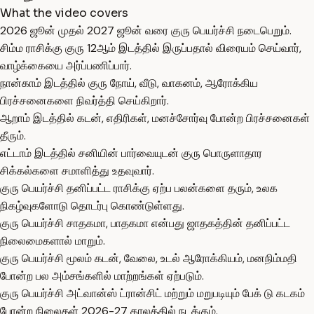
What the video covers
2026 ஜூன் முதல் 2027 ஜூன் வரை குரு பெயர்ச்சி நடைபெறும்.
சிம்ம ராசிக்கு குரு 12ஆம் இடத்தில் இருப்பதால் விரையம் செய்வார்,
வாழ்க்கையை அர்ப்பணிப்பார்.
நான்காம் இடத்தில் குரு நோய், வீடு, வாகனம், ஆரோக்கிய
பிரச்சனைகளை நிவர்த்தி செய்கிறார்.
ஆறாம் இடத்தில் கடன், எதிரிகள், மனச்சோர்வு போன்ற பிரச்சனைகள்
தீரும்.
எட்டாம் இடத்தில் சனியின் பார்வையுடன் குரு பொருளாதார
சிக்கல்களை சமாளித்து உதவுவார்.
குரு பெயர்ச்சி தனிப்பட்ட ராசிக்கு ஏற்ப பலன்களை தரும், உலக
நிகழ்வுகளோடு தொடர்பு கொண்டுள்ளது.
குரு பெயர்ச்சி சாதகமா, பாதகமா என்பது ஜாதகத்தின் தனிப்பட்ட
நிலைமைகளால் மாறும்.
குரு பெயர்ச்சி மூலம் கடன், வேலை, உடல் ஆரோக்கியம், மனநிம்மதி
போன்ற பல அம்சங்களில் மாற்றங்கள் ஏற்படும்.
குரு பெயர்ச்சி அட்வான்ஸ் ட்ரான்சிட் மற்றும் மறுபடியும் பேக் டு கடகம்
போன்ற நிலைகள் 2026-27 காலத்தில் நடக்கும்.