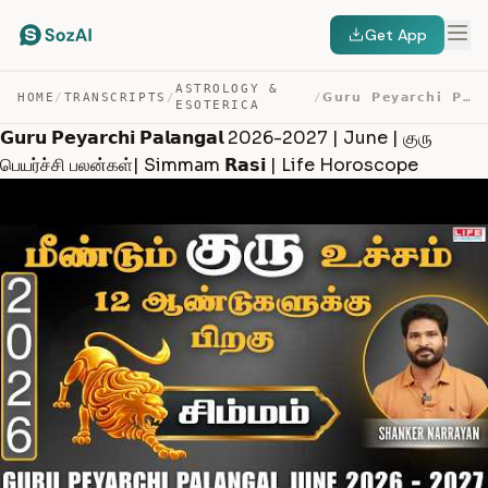
Get App
ASTROLOGY &
HOME
/
TRANSCRIPTS
/
/
𝗚𝘂𝗿𝘂 𝗣𝗲𝘆𝗮𝗿𝗰𝗵𝗶 𝗣𝗮𝗹𝗮𝗻𝗴𝗮𝗹 2026-2027 | JUNE | குரு பெயர்ச்ச… — TRANSCRIPT
ESOTERICA
𝗚𝘂𝗿𝘂 𝗣𝗲𝘆𝗮𝗿𝗰𝗵𝗶 𝗣𝗮𝗹𝗮𝗻𝗴𝗮𝗹 2026-2027 | June | குரு
பெயர்ச்சி பலன்கள்| Simmam 𝗥𝗮𝘀𝗶 | Life Horoscope