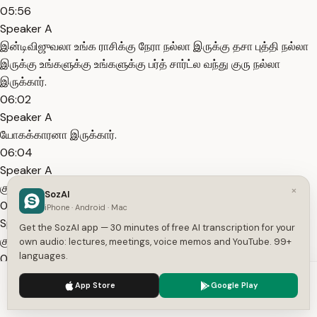
05:56
Speaker A
இன்டிவிஜுவலா உங்க ராசிக்கு நேரா நல்லா இருக்கு தசா புத்தி நல்லா
இருக்கு உங்களுக்கு உங்களுக்கு பர்த் சார்ட்ல வந்து குரு நல்லா
இருக்கார்.
06:02
Speaker A
யோகக்காரனா இருக்கார்.
06:04
Speaker A
குரு தசை நடக்குது.
×
SozAI
06:05
iPhone · Android · Mac
Speaker A
Get the SozAI app — 30 minutes of free AI transcription for your
குரு புத்தி நடக்குதுன்னா.
own audio: lectures, meetings, voice memos and YouTube. 99+
languages.
06:06
Speaker A
We use cookies to enhance your experience.
Privacy Policy
App Store
Google Play
இதோடைய பர்சன்டேஜ் அப்படியே ஆட் ஆயிட்டே வந்துரும்.
Accept
Settings
06:08