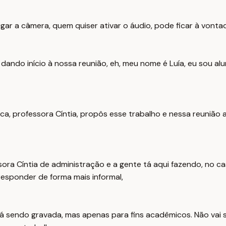
igar a câmera, quem quiser ativar o áudio, pode ficar à vonta
ando início à nossa reunião, eh, meu nome é Luía, eu sou al
ica, professora Cíntia, propôs esse trabalho e nessa reunião
a Cíntia de administração e a gente tá aqui fazendo, no cas
responder de forma mais informal,
á sendo gravada, mas apenas para fins acadêmicos. Não vai s