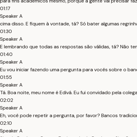
para fins acadêmicos mesmo, porque a gente vai precisar fa
01:17
Speaker A
cima disso. E fiquem à vontade, tá? Só bater algumas regrinha
01:30
Speaker A
E lembrando que todas as respostas são válidas, tá? Não t
01:40
Speaker A
Eu vou iniciar fazendo uma pergunta para vocês sobre o banco
01:55
Speaker A
Tá. Boa noite, meu nome é Edivá. Eu fui convidado pela colega
02:02
Speaker A
Eh, você pode repetir a pergunta, por favor? Bancos tradicio
02:10
Speaker A