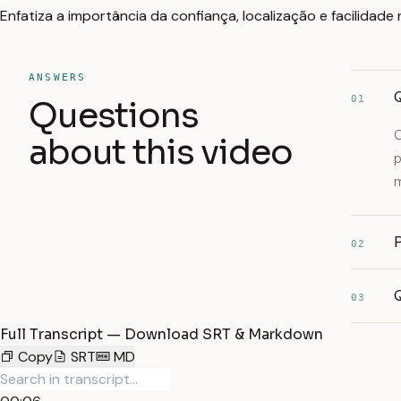
Enfatiza a importância da confiança, localização e facilidade
ANSWERS
Q
01
Questions
O
about this video
p
m
P
02
03
Full Transcript — Download SRT & Markdown
Copy
SRT
MD