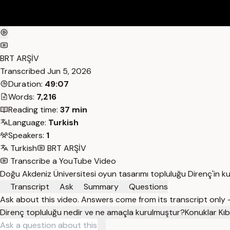
BRT ARŞİV
Transcribed
Jun 5, 2026
Duration:
49:07
Words:
7,216
Reading time:
37 min
Language:
Turkish
Speakers:
1
Turkish
BRT ARŞİV
Transcribe a YouTube Video
Doğu Akdeniz Üniversitesi oyun tasarımı topluluğu Direnç'in kurul
Transcript
Ask
Summary
Questions
Ask about this video. Answers come from its transcript only
Direnç topluluğu nedir ve ne amaçla kurulmuştur?
Konuklar Kıbr