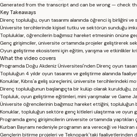
Generated from the transcript and can be wrong — check th
Key Takeaways
Direnç topluluğu, oyun tasarımı alanında öğrenci iş birliğini ve 
Üniversite tercihlerinde kişisel tutku ve sektörün sunduğu imk
Topluluklar, öğrencilerin bağımsız hareket etmesinin önüne geç
Genç girişimciler, üniversite ortamında projeler geliştirerek s
Oyun geliştirme ekosistemi için eğitim, yarışma ve etkinlikler k
What the video covers
Programda Doğu Akdeniz Üniversitesi'nden Direnç oyun tasarım
Topluluğun 4 yıldır oyun tasarımı ve geliştirme alanında faali
Konuklar, Kıbrıs'a geliş süreçlerini, üniversite tercihlerindeki m
Direnç topluluğunun başlangıçta bir kulüp olarak kurulduğu, za
Topluluk, oyun geliştirme eğitimleri, mini yarışmalar ve Game J
Üniversite öğrencilerinin bağımsız hareket ettiğini, topluluğun b
Konuklar, topluluğun sektöre genç kitleleri ulaştırma ve oyun g
Programda genç girişimcilerin üniversite ortamında yaptıkları 
Kurban Bayramı nedeniyle programın ara vereceği ve Haziran ay
Gençlerin bitirme projeleri ve Teknopark'taki faaliyetlerinden d