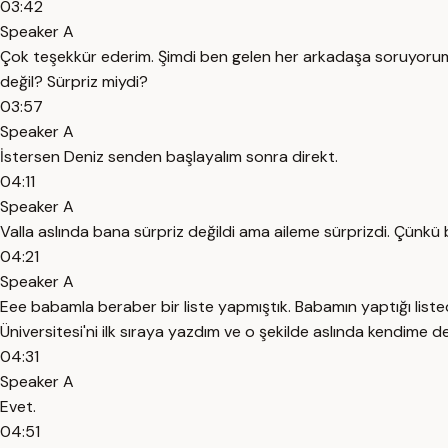
03:42
Speaker A
Çok teşekkür ederim. Şimdi ben gelen her arkadaşa soruyorum mu
değil? Sürpriz miydi?
03:57
Speaker A
İstersen Deniz senden başlayalım sonra direkt.
04:11
Speaker A
Valla aslında bana sürpriz değildi ama aileme sürprizdi. Çünkü be
04:21
Speaker A
Eee babamla beraber bir liste yapmıştık. Babamın yaptığı lis
Üniversitesi'ni ilk sıraya yazdım ve o şekilde aslında kendime de
04:31
Speaker A
Evet.
04:51