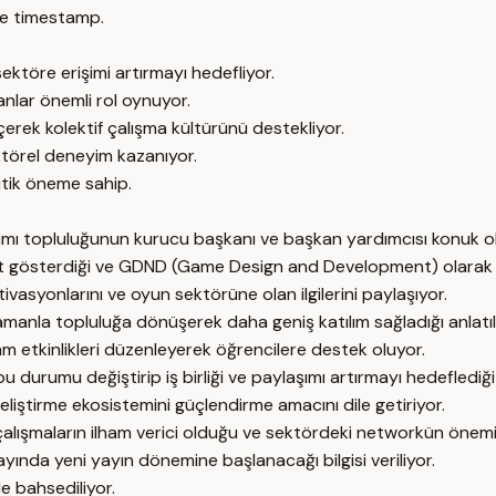
e timestamp.
sektöre erişimi artırmayı hedefliyor.
anlar önemli rol oynuyor.
erek kolektif çalışma kültürünü destekliyor.
ektörel deneyim kazanıyor.
ritik öneme sahip.
ı topluluğunun kurucu başkanı ve başkan yardımcısı konuk ola
yet gösterdiği ve GDND (Game Design and Development) olarak ta
otivasyonlarını ve oyun sektörüne olan ilgilerini paylaşıyor.
manla topluluğa dönüşerek daha geniş katılım sağladığı anlatıl
am etkinlikleri düzenleyerek öğrencilere destek oluyor.
u durumu değiştirip iş birliği ve paylaşımı artırmayı hedeflediği
eliştirme ekosistemini güçlendirme amacını dile getiriyor.
çalışmaların ilham verici olduğu ve sektördeki networkün önemi
ında yeni yayın dönemine başlanacağı bilgisi veriliyor.
e bahsediliyor.