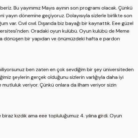
raberiz. Bu yayınımız Mayıs ayının son programı olacak. Çünkü
 yayın dönemine geçiyoruz. Dolayısıyla sizlerle birlikte son
m var. Cıvıl cıvıl. Dışarıda biz bayağı bir kaynattık. Eee güzel
iversitesi'nden. Oradaki oyun kulübü. Oyun kulübü de Meme
luğa dönüşen bir yapıdan ve önümüzdeki hafta e pardon
E biliyorsunuz ben zaten en çok sevdiğim bir şey üniversiteden
iz şeylerin gerçek olduğunu sizlerin varlığıyla daha iyi
e mutluluk veriyor. Çünkü onlara da ilham veriyor sizin
biraz kızdık ama eee topluluğumuz 4. yılına girdi. Oyun