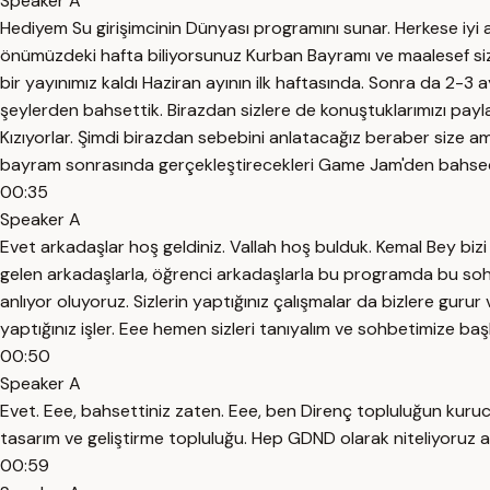
Speaker A
Hediyem Su girişimcinin Dünyası programını sunar. Herkese iyi a
önümüzdeki hafta biliyorsunuz Kurban Bayramı ve maalesef sizle
bir yayınımız kaldı Haziran ayının ilk haftasında. Sonra da 2-3 a
şeylerden bahsettik. Birazdan sizlere de konuştuklarımızı pa
Kızıyorlar. Şimdi birazdan sebebini anlatacağız beraber size 
bayram sonrasında gerçekleştirecekleri Game Jam'den bahsede
00:35
Speaker A
Evet arkadaşlar hoş geldiniz. Vallah hoş bulduk. Kemal Bey bizi 
gelen arkadaşlarla, öğrenci arkadaşlarla bu programda bu sohbe
anlıyor oluyoruz. Sizlerin yaptığınız çalışmalar da bizlere gurur
yaptığınız işler. Eee hemen sizleri tanıyalım ve sohbetimize baş
00:50
Speaker A
Evet. Eee, bahsettiniz zaten. Eee, ben Direnç topluluğun kuru
tasarım ve geliştirme topluluğu. Hep GDND olarak niteliyoruz am
00:59