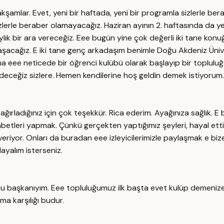
kşamlar. Evet, yeni bir haftada, yeni bir programla sizlerle be
rle beraber olamayacağız. Haziran ayının 2. haftasında da yeni
ylık bir ara vereceğiz. Eee bugün yine çok değerli iki tane konuğu
ylaşacağız. E iki tane genç arkadaşım benimle Doğu Akdeniz Ün
ama eee neticede bir öğrenci kulübü olarak başlayıp bir toplu
ceğiz sizlere. Hemen kendilerine hoş geldin demek istiyorum.
ağırladığınız için çok teşekkür. Rica ederim. Ayağınıza sağlık. 
tleri yapmak. Çünkü gerçekten yaptığımız şeyleri, hayal ettiğim
 veriyor. Onları da buradan eee izleyicilerimizle paylaşmak e biz
layalım isterseniz.
cu başkanıyım. Eee topluluğumuz ilk başta evet kulüp demenize 
a karşılığı budur.