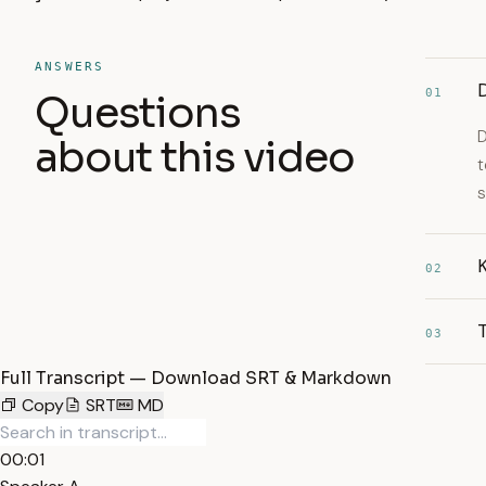
ANSWERS
D
01
Questions
D
about this video
t
s
K
02
T
03
Full Transcript — Download SRT & Markdown
Copy
SRT
MD
00:01