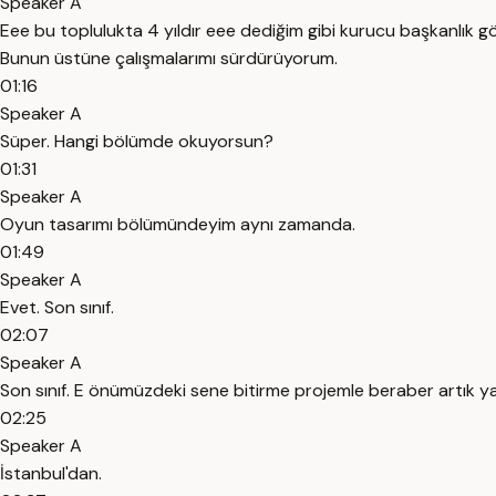
Speaker A
Eee bu toplulukta 4 yıldır eee dediğim gibi kurucu başkanlık gör
Bunun üstüne çalışmalarımı sürdürüyorum.
01:16
Speaker A
Süper. Hangi bölümde okuyorsun?
01:31
Speaker A
Oyun tasarımı bölümündeyim aynı zamanda.
01:49
Speaker A
Evet. Son sınıf.
02:07
Speaker A
Son sınıf. E önümüzdeki sene bitirme projemle beraber artık ya
02:25
Speaker A
İstanbul'dan.