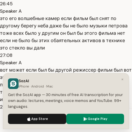
26:45
Speaker A
это его волшебные камер если фильм был снят по
другому берегу неба даже бы не было музыки петрова
тоже всех было у другим он был бы этого фильма нет
если не было бы этих обаятельных активов в технике
это стекло вы дали
27:08
Speaker A
вот может если был бы другой режиссер фильм был вот
это можно а вот это нельзя исключить ни один это
×
SozAI
понятно вот такая юсов уникальность юсова кроме
iPhone · Android · Mac
того чтобы здесь не открыта в том что он всегда
Get the SozAI app — 30 minutes of free AI transcription for your
изображение отталкивается от драматургии
own audio: lectures, meetings, voice memos and YouTube. 99+
27:35
languages.
Speaker A
We use cookies to enhance your experience.
Privacy Policy
App Store
Google Play
что редко бывает супер а то ли потому что всегда
Accept
Settings
можно угадать там ну гоша лидбир блестящие и когда