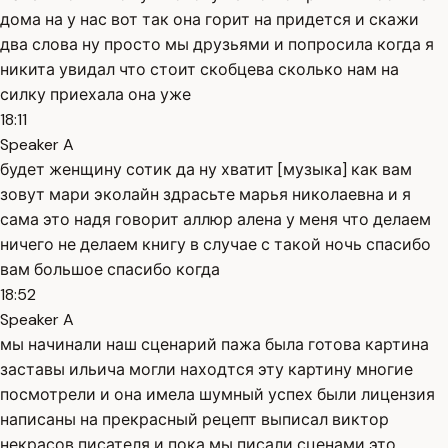
дома на у нас вот так она горит на придется и скажи
два слова ну просто мы друзьями и попросила когда я
никита увидал что стоит скобцева сколько нам на
силку приехала она уже
18:11
Speaker A
будет женщину сотик да ну хватит [музыка] как вам
зовут мари эколайн здрасьте марья николаевна и я
сама это надя говорит аллюр алена у меня что делаем
ничего не делаем книгу в случае с такой ночь спасибо
вам большое спасибо когда
18:52
Speaker A
мы начинали наш сценарий пажа была готова картина
заставы ильича могли находтся эту картину многие
посмотрели и она имела шумный успех были лицензия
написаны на прекрасный рецепт выписал виктор
некрасов писателя и пока мы писали сценами это