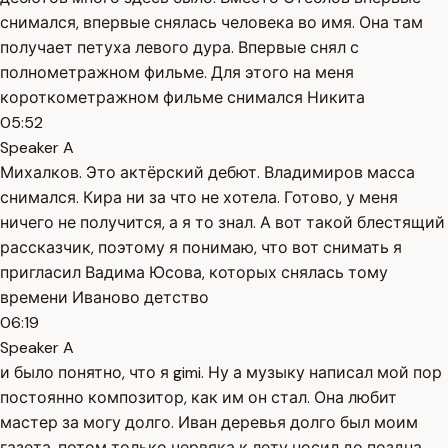
снимался, впервые снялась человека во имя. Она там
получает петуха левого дура. Впервые снял с
полнометражном фильме. Для этого на меня
короткометражном фильме снимался Никита
05:52
Speaker A
Михалков. Это актёрский дебют. Владимиров масса
снимался. Кира ни за что не хотела. Готово, у меня
ничего не получится, а я то знал. А вот такой блестящий
рассказчик, поэтому я понимаю, что вот снимать я
пригласил Вадима Юсова, которых снялась тому
времени Иваново детство
06:19
Speaker A
и было понятно, что я gimi. Ну а музыку написал мой пор
постоянно композитор, как им он стал. Она любит
мастер за могу долго. Иван деревья долго был моим
газета, потом только червяка к лету носил до поздна