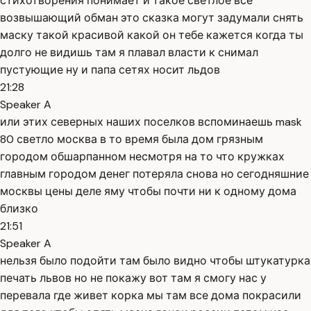
стихотворения понимает и такое светлое все
возвышающий обман это сказка могут задумали снять
маску такой красивой какой он тебе кажется когда ты
долго не видишь там я плавал власти к снимал
пустующие ну и папа сетях носит льдов
21:28
Speaker A
или этих северных наших поселков вспоминаешь mask
80 светло москва в то время была дом грязным
городом обшарпанном несмотря на то что кружках
главным городом денег потеряла снова но сегодняшние
москвы цены деле яму чтобы почти ни к одному дома
близко
21:51
Speaker A
нельзя было подойти там было видно чтобы штукатурка
печать львов но не покажу вот там я смогу нас у
перевала где живет корка мы там все дома покрасили