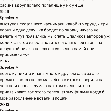
хасина вдруг попало попал еще у их у еще
19:26
Speaker A
выступая сказавшего наснимали какой-то ерунды три
парня и одна девушка бродит по экрану ничего не
делать и тут появились мы опять шпаликов авторов уж
коли к фактор из остановить я и опять три парня на
девушкой ничего не ела естественно самой они
принимали тут
19:47
Speaker A
поэтому никита и папа многом другом слов за это
время выросла показ матчей но в итоге поверили на
честно и снова я думаю как там очень сильно
привязывают вот этого теперь этому фильму когда бы
мое разоблачение встали и пошли
20:13
Speaker A