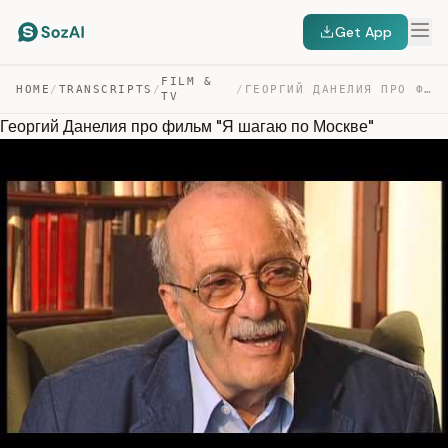
Get App
FILM &
HOME
/
TRANSCRIPTS
/
/
ГЕОРГИЙ ДАНЕЛИЯ ПРО ФИЛЬМ “Я ШАГАЮ ПО МОСКВЕ” — TRANSCRIPT
TV
Георгий Данелия про фильм "Я шагаю по Москве"