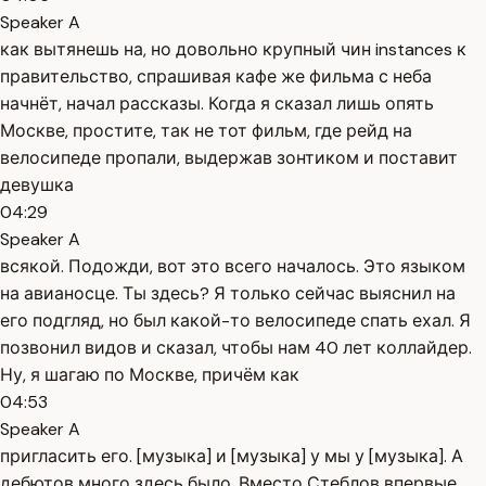
Speaker A
как вытянешь на, но довольно крупный чин instances к
правительство, спрашивая кафе же фильма с неба
начнёт, начал рассказы. Когда я сказал лишь опять
Москве, простите, так не тот фильм, где рейд на
велосипеде пропали, выдержав зонтиком и поставит
девушка
04:29
Speaker A
всякой. Подожди, вот это всего началось. Это языком
на авианосце. Ты здесь? Я только сейчас выяснил на
его подгляд, но был какой-то велосипеде спать ехал. Я
позвонил видов и сказал, чтобы нам 40 лет коллайдер.
Ну, я шагаю по Москве, причём как
04:53
Speaker A
пригласить его. [музыка] и [музыка] у мы у [музыка]. А
дебютов много здесь было. Вместо Стеблов впервые