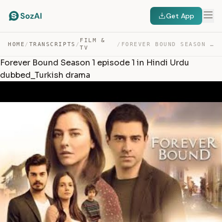
Get App
FILM &
HOME
/
TRANSCRIPTS
/
/
FOREVER BOUND SEASON 1 EPISODE 1 IN HINDI URDU DUBBED_T… — TRANSCRIPT
TV
Forever Bound Season 1 episode 1 in Hindi Urdu
dubbed_Turkish drama