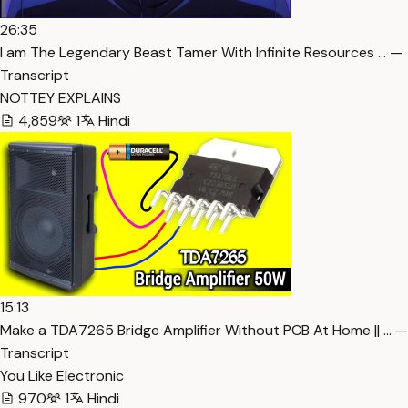
26:35
I am The Legendary Beast Tamer With Infinite Resources … —
Transcript
NOTTEY EXPLAINS
4,859
1
Hindi
15:13
Make a TDA7265 Bridge Amplifier Without PCB At Home || … —
Transcript
You Like Electronic
970
1
Hindi