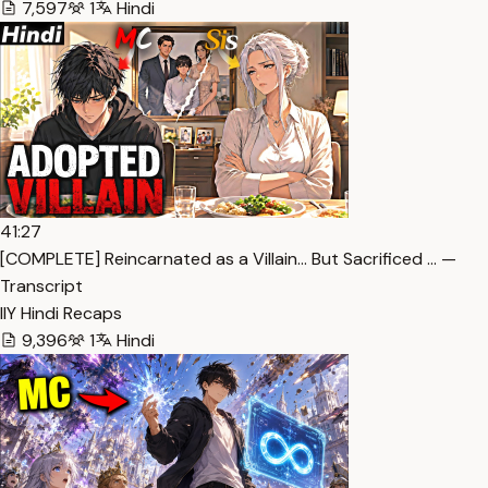
7,597
1
Hindi
41:27
[COMPLETE] Reincarnated as a Villain… But Sacrificed … —
Transcript
IlY Hindi Recaps
9,396
1
Hindi