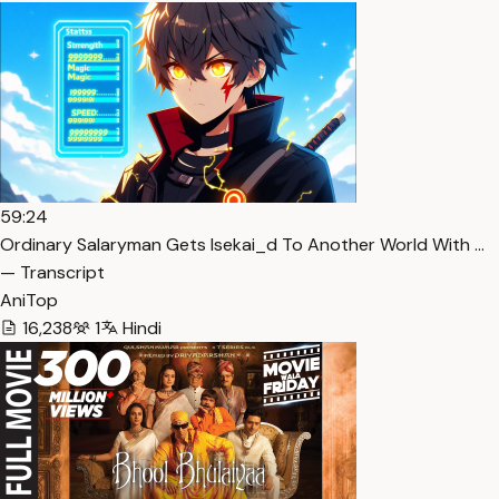
59:24
Ordinary Salaryman Gets Isekai_d To Another World With …
— Transcript
AniTop
16,238
1
Hindi