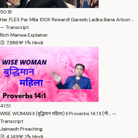
50:18
Har FLEX Par Mila 100X Reward! Gareeb Ladka Bana Arbon …
— Transcript
Rich Manwa Explainer
7,886
1
Hindi
41:51
WISE WOMAN ll (बुद्धिमान महिला) ll Proverbs 14:1 ll (नी… —
Transcript
Jaimasih Preaching
4,149
1
Hindi