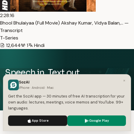
2:28:16
Bhool Bhulaiyaa (Full Movie) Akshay Kumar, Vidya Balan,… —
Transcript
T-Series
12,644
1
Hindi
Speech in. Text out.
×
SozAI
Free on iOS and Android — 30 minutes of transcription
iPhone · Android · Mac
included.
Get the SozAI app — 30 minutes of free AI transcription for your
Get the App — Free
own audio: lectures, meetings, voice memos and YouTube. 99+
languages.
iOS and Android. 30 minutes free, no card.
We use cookies to enhance your experience.
Privacy Policy
App Store
Google Play
Accept
Settings