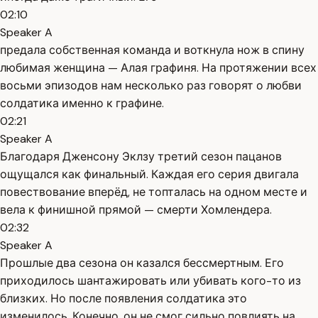
02:10
Speaker A
предала собственная команда и воткнула нож в спину
любимая женщина — Алая графиня. На протяжении всех
восьми эпизодов нам несколько раз говорят о любви
солдатика именно к графине.
02:21
Speaker A
Благодаря Дженсону Эклзу третий сезон пацанов
ощущался как финальный. Каждая его серия двигала
повествование вперёд, не топталась на одном месте и
вела к финишной прямой — смерти Хомлендера.
02:32
Speaker A
Прошлые два сезона он казался бессмертным. Его
приходилось шантажировать или убивать кого-то из
близких. Но после появления солдатика это
изменилось. Конечно, он не смог сильно повлиять на