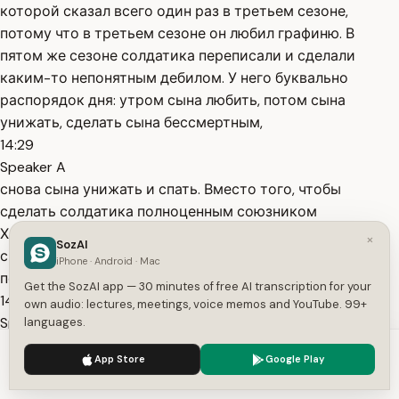
которой сказал всего один раз в третьем сезоне,
потому что в третьем сезоне он любил графиню. В
пятом же сезоне солдатика переписали и сделали
каким-то непонятным дебилом. У него буквально
распорядок дня: утром сына любить, потом сына
унижать, сделать сына бессмертным,
14:29
Speaker A
снова сына унижать и спать. Вместо того, чтобы
сделать солдатика полноценным союзником
Хомлендера и поставить пацанам задачу завалить
×
SozAI
сразу двух суперов сви1, его просто выводят из
iPhone · Android · Mac
повествования.
Get the SozAI app — 30 minutes of free AI transcription for your
14:40
own audio: lectures, meetings, voice memos and YouTube. 99+
Speaker A
languages.
Смотрите спинов, дорогие зрители. Но после такого
We use cookies to enhance your experience.
Privacy Policy
App Store
Google Play
отношения, я думаю, его стал ждать намного меньше
Accept
Settings
людей.