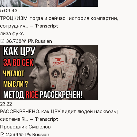
5:09:43
ТРОЦКИЗМ: тогда и сейчас | история компартии,
сотруднич… — Transcript
лиза фукс
36,738
1
Russian
23:22
РАССЕКРЕЧЕНО: как ЦРУ видит людей насквозь |
система RI… — Transcript
Проводник Смыслов
2,384
1
Russian