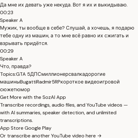
Да мне их девать уже некуда. Вот я их и выкидываю.
00:23
Speaker A
Мужик, ты вообще в себе? Слушай, а хочешь, я подарю
тебе одну из машин, а то мне всё равно их сжигать и
взрывать придётся.
00:29
Speaker A
Что, правда?
Topics:
GTA 5
ДПС
миллионер
свалка
дорогие
машины
Bugatti
Radmir5RP
короткое видео
игровой
сюжет
юмор
Get More with the SozAI App
Transcribe recordings, audio files, and YouTube videos —
with AI summaries, speaker detection, and unlimited
transcriptions.
App Store
Google Play
Or transcribe another YouTube video here →