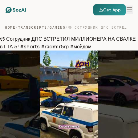
Get App
HOME
/
TRANSCRIPTS
/
GAMING
/
🤑 СОТРУДНИК ДПС ВСТРЕТИЛ МИЛЛИОНЕРА НА СВАЛКЕ В ГТА 5! … — TRANSCRIPT
🤑 Сотрудник ДПС ВСТРЕТИЛ МИЛЛИОНЕРА НА СВАЛКЕ
в ГТА 5! #shorts #radmir5rp #мойдом