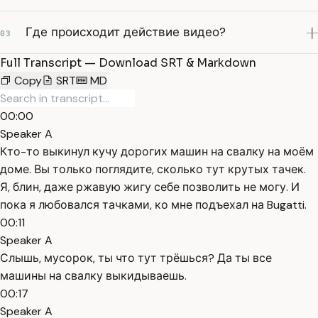
Где происходит действие видео?
03
Full Transcript — Download SRT & Markdown
Copy
SRT
MD
00:00
Speaker A
Кто-то выкинул кучу дорогих машин на свалку на моём
доме. Вы только поглядите, сколько тут крутых тачек.
Я, блин, даже ржавую жигу себе позволить не могу. И
пока я любовался тачками, ко мне подъехал на Bugatti.
00:11
Speaker A
Слышь, мусорок, ты что тут трёшься? Да ты все
машины на свалку выкидываешь.
00:17
Speaker A