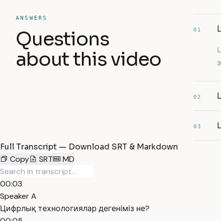
ANSWERS
01
Questions
Ц
about this video
02
03
Full Transcript — Download SRT & Markdown
Copy
SRT
MD
00:03
Speaker A
Цифрлық технологиялар дегеніміз не?
00:05