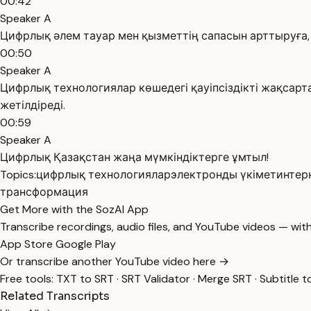
00:42
Speaker A
Цифрлық әлем тауар мен қызметтің сапасын арттыруға,
00:50
Speaker A
Цифрлық технологиялар көшедегі қауіпсіздікті жақсар
жетілдіреді.
00:59
Speaker A
Цифрлық Қазақстан жаңа мүмкіндіктерге ұмтыл!
Topics:
цифрлық технологиялар
электронды үкімет
интер
трансформация
Get More with the SozAI App
Transcribe recordings, audio files, and YouTube videos — with
App Store
Google Play
Or transcribe another YouTube video here →
Free tools:
TXT to SRT
·
SRT Validator
·
Merge SRT
·
Subtitle t
Related Transcripts