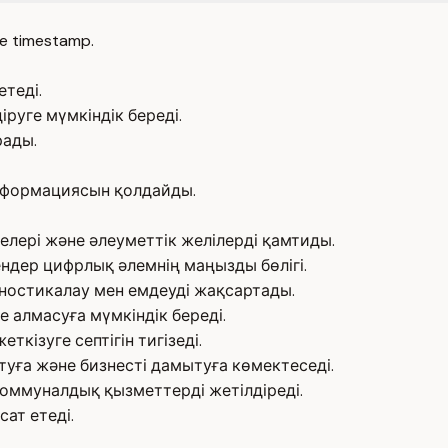
e timestamp.
теді.
руге мүмкіндік береді.
рады.
сформациясын қолдайды.
елері және әлеуметтік желілерді қамтиды.
ндер цифрлық әлемнің маңызды бөлігі.
остикалау мен емдеуді жақсартады.
е алмасуға мүмкіндік береді.
ткізуге септігін тигізеді.
уға және бизнесті дамытуға көмектеседі.
 коммуналдық қызметтерді жетілдіреді.
ат етеді.