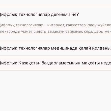
Цифрлық технологиялар дегеніміз не?
ифрлық технологиялар – интернет, гаджеттер, іздеу жүйеле
электронды үкімет сияқты заманауи байланыс құралдары ме
Цифрлық технологиялар медицинада қалай қолдан
Цифрлық Қазақстан бағдарламасының мақсаты нед