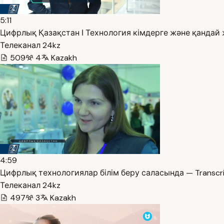
5:11
Цифрлық Қазақстан І Технология кімдерге және қандай ж
Телеканал 24kz
509
4
Kazakh
4:59
Цифрлық технологиялар білім беру саласында — Transcr
Телеканал 24kz
497
3
Kazakh