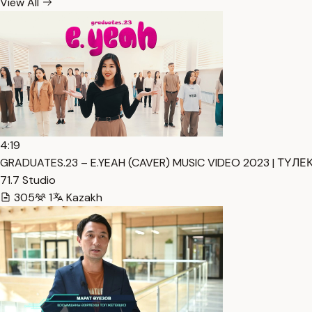
View All
4:19
GRADUATES.23 – E.YEAH (CAVER) MUSIC VIDEO 2023 | ТҮЛЕК
71.7 Studio
305
1
Kazakh