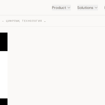
Product
Solutions
DIGITAL KAZAKHSTAN – ЦИФРЛЫҚ ТЕХНОЛОГИЯ ДЕГЕНІМІЗ НЕ? — TRANSCRIPT