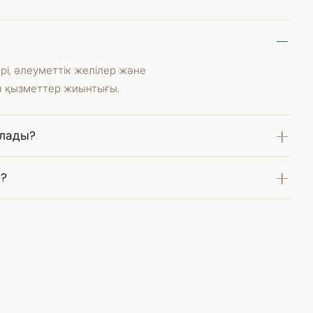
рі, әлеуметтік желілер және
н қызметтер жиынтығы.
ылады?
е?