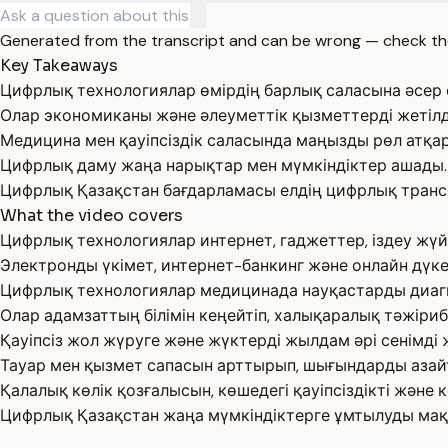
Generated from the transcript and can be wrong — check th
Key Takeaways
Цифрлық технологиялар өмірдің барлық саласына әсер е
Олар экономиканы және әлеуметтік қызметтерді жетілді
Медицина мен қауіпсіздік саласында маңызды рөл атқа
Цифрлық даму жаңа нарықтар мен мүмкіндіктер ашады.
Цифрлық Қазақстан бағдарламасы елдің цифрлық тран
What the video covers
Цифрлық технологиялар интернет, гаджеттер, іздеу жүй
Электронды үкімет, интернет-банкинг және онлайн дүке
Цифрлық технологиялар медицинада науқастарды диагн
Олар адамзаттың білімін кеңейтіп, халықаралық тәжіриб
Қауіпсіз жол жүруге және жүктерді жылдам әрі сенімді же
Тауар мен қызмет сапасын арттырып, шығындарды азайт
Қалалық көлік қозғалысын, көшедегі қауіпсіздікті және
Цифрлық Қазақстан жаңа мүмкіндіктерге ұмтылуды мақс