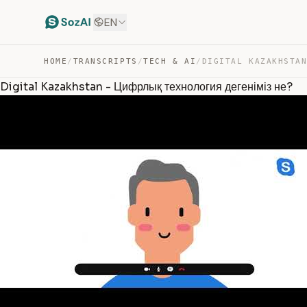
EN
HOME
/
TRANSCRIPTS
/
TECH & AI
/
Digital Kazakhstan - Цифрлық технология дегеніміз не?