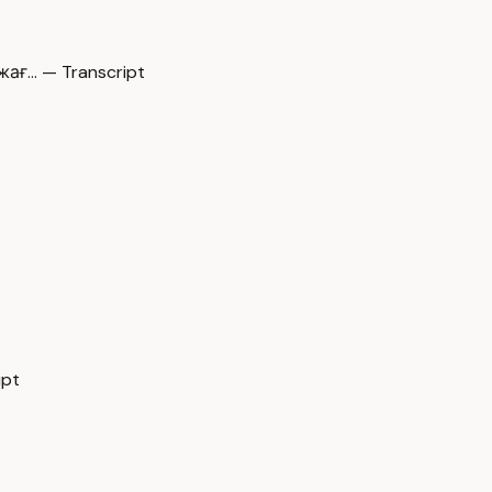
ағ… — Transcript
ipt