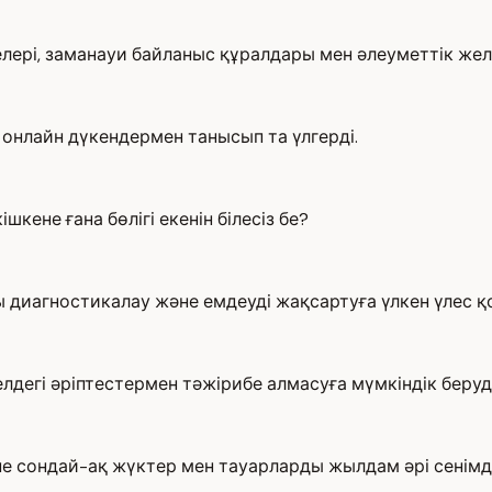
лері, заманауи байланыс құралдары мен әлеуметтік желі
 онлайн дүкендермен танысып та үлгерді.
кене ғана бөлігі екенін білесіз бе?
 диагностикалау және емдеуді жақсартуға үлкен үлес қ
елдегі әріптестермен тәжірибе алмасуға мүмкіндік беруд
сондай-ақ жүктер мен тауарларды жылдам әрі сенімді же