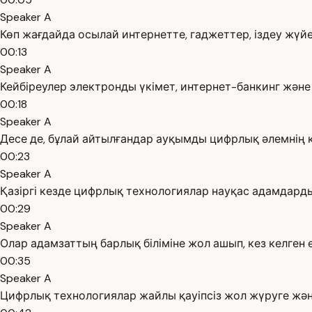
Speaker A
Көп жағдайда осылай интернетте, гаджеттер, іздеу жүйе
00:13
Speaker A
Кейбіреулер электронды үкімет, интернет-банкинг және
00:18
Speaker A
Десе де, бұлай айтылғандар ауқымды цифрлық әлемнің кіш
00:23
Speaker A
Қазіргі кезде цифрлық технологиялар науқас адамдарды
00:29
Speaker A
Олар адамзаттың барлық біліміне жол ашып, кез келген 
00:35
Speaker A
Цифрлық технологиялар жайлы қауіпсіз жол жүруге және 