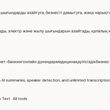
 шығындарды азайтуға, бизнесті дамытуға, жаңа нарықт
тады, электр және жылу шығындарын азайтады, қалалық 
нет-банкинг
онлайн дүкендер
медицина
қауіпсіздік
бизнес
 AI summaries, speaker detection, and unlimited transcription
o Text
·
All tools