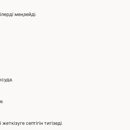
лерді меңзейді.
осуда.
е.
ткізуге септігін тигізеді.