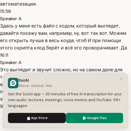
автоматизации.
15:56
Speaker A
Здесь у меня есть файл с кодом, который выглядит,
давайте покажу вам, например, ну, вот так вот. Можем
его открыть лучше в весь коуде, чтоб И при помощи
этого скрипта клод берёт и всё это проворачивает. Да.
16:11
Speaker A
Это выглядит и звучит сложно, но на самом деле для
того, чтобы вот это всё заработало, я не написал ни
×
SozAI
единой строчки кода. Я просто по сути вайп-кодил и
iPhone · Android · Mac
просил Клода создавать мне те или иные файлы, папки,
Get the SozAI app — 30 minutes of free AI transcription for your
ээ, скрипты и
own audio: lectures, meetings, voice memos and YouTube. 99+
16:26
languages.
Speaker A
We use cookies to enhance your experience.
Privacy Policy
App Store
Google Play
терминальные команды. Эти грамотность и знания
Accept
Settings
принципов вайп-кодинга позволят вам не просто