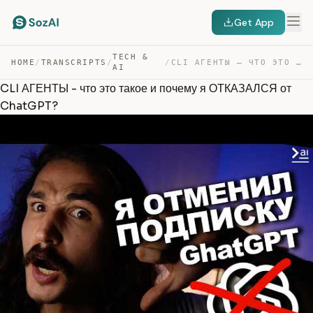
Get App
TECH &
HOME
/
TRANSCRIPTS
/
/
CLI АГЕНТЫ – ЧТО ЭТО ТАКОЕ И ПОЧЕМУ Я ОТКАЗАЛСЯ ОТ CHAT… — TRANSCRIPT
AI
CLI АГЕНТЫ - что это такое и почему я ОТКАЗАЛСЯ от
ChatGPT?