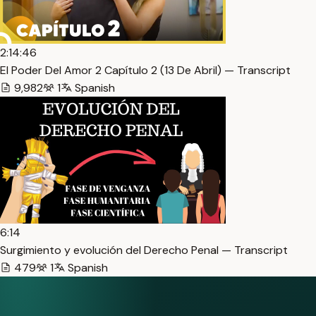
2:14:46
El Poder Del Amor 2 Capítulo 2 (13 De Abril) — Transcript
9,982
1
Spanish
6:14
Surgimiento y evolución del Derecho Penal — Transcript
479
1
Spanish