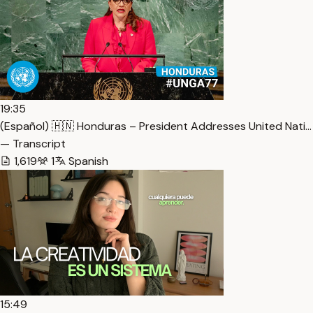
19:35
(Español) 🇭🇳 Honduras – President Addresses United Nati…
— Transcript
1,619
1
Spanish
15:49