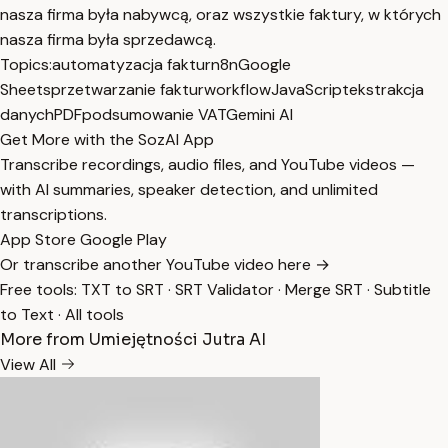
nasza firma była nabywcą, oraz wszystkie faktury, w których
nasza firma była sprzedawcą.
Topics:
automatyzacja faktur
n8n
Google
Sheets
przetwarzanie faktur
workflow
JavaScript
ekstrakcja
danych
PDF
podsumowanie VAT
Gemini AI
Get More with the SozAI App
Transcribe recordings, audio files, and YouTube videos —
with AI summaries, speaker detection, and unlimited
transcriptions.
App Store
Google Play
Or transcribe another YouTube video here →
Free tools:
TXT to SRT
·
SRT Validator
·
Merge SRT
·
Subtitle
to Text
·
All tools
More from Umiejętności Jutra AI
View All