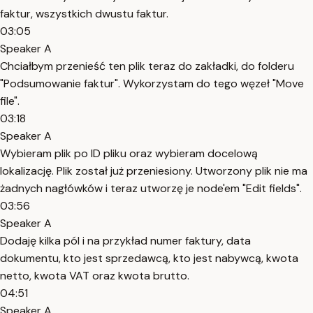
faktur, wszystkich dwustu faktur.
03:05
Speaker A
Chciałbym przenieść ten plik teraz do zakładki, do folderu
"Podsumowanie faktur". Wykorzystam do tego węzeł "Move
file".
03:18
Speaker A
Wybieram plik po ID pliku oraz wybieram docelową
lokalizację. Plik został już przeniesiony. Utworzony plik nie ma
żadnych nagłówków i teraz utworzę je node'em "Edit fields".
03:56
Speaker A
Dodaję kilka pól i na przykład numer faktury, data
dokumentu, kto jest sprzedawcą, kto jest nabywcą, kwota
netto, kwota VAT oraz kwota brutto.
04:51
Speaker A