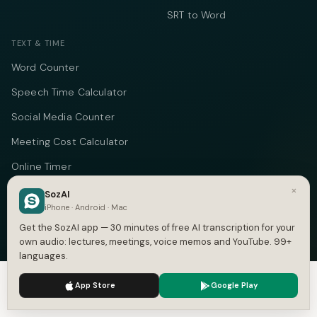
SRT to Word
TEXT & TIME
Word Counter
Speech Time Calculator
Social Media Counter
Meeting Cost Calculator
Online Timer
×
Timecode Converter
SozAI
iPhone · Android · Mac
COMPANY
Get the SozAI app — 30 minutes of free AI transcription for your
own audio: lectures, meetings, voice memos and YouTube. 99+
About
languages.
Pricing
We use cookies to enhance your experience.
Privacy Policy
App Store
Google Play
Accept
Settings
Case Studies