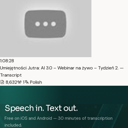
1:08:28
Umiejętności Jutra: AI 3.0 – Webinar na żywo – Tydzień 2. —
Transcript
8,632
1
Polish
Speech in. Text out.
Free on iOS and Android — 30 minutes of transcription
included.