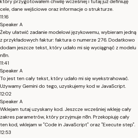
który przygotowałem chwilę wcześniej i tutaj już definiuję
cele, dane wejściowe oraz informacje o strukturze.
11:16
Speaker A
Żeby ułatwić zadanie modelowi językowemu, wybieram jedną
z przykładowych faktur: faktura o numerze 276. Dodatkowo
dodam jeszcze tekst, który udało mi się wyciągnąć z modelu
n8n.
11:41
Speaker A
To jest ten cały tekst, który udało mi się wyekstrahować.
Używamy Gemini do tego, uzyskujemy kod w JavaScript.
12:02
Speaker A
Wklejam tutaj uzyskany kod. Jeszcze wcześniej wkleję cały
zakres parametrów, który przyjmuje n8n. Przekopiuję cały
ten kod, wklejam w "Code in JavaScript" oraz "Execute step".
12:53