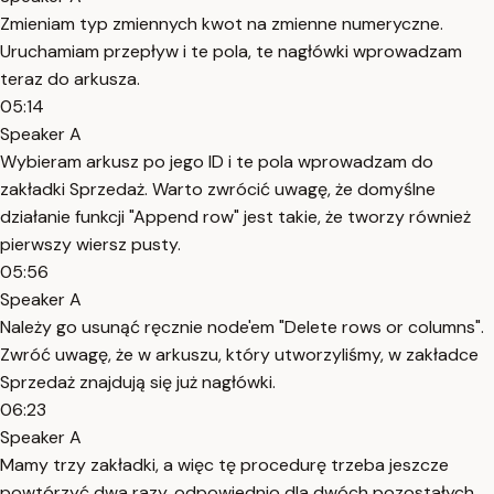
Zmieniam typ zmiennych kwot na zmienne numeryczne.
Uruchamiam przepływ i te pola, te nagłówki wprowadzam
teraz do arkusza.
05:14
Speaker A
Wybieram arkusz po jego ID i te pola wprowadzam do
zakładki Sprzedaż. Warto zwrócić uwagę, że domyślne
działanie funkcji "Append row" jest takie, że tworzy również
pierwszy wiersz pusty.
05:56
Speaker A
Należy go usunąć ręcznie node'em "Delete rows or columns".
Zwróć uwagę, że w arkuszu, który utworzyliśmy, w zakładce
Sprzedaż znajdują się już nagłówki.
06:23
Speaker A
Mamy trzy zakładki, a więc tę procedurę trzeba jeszcze
powtórzyć dwa razy, odpowiednio dla dwóch pozostałych