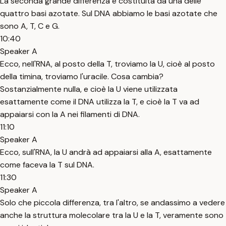
La seconda grande differenza è costituita da una delle
quattro basi azotate. Sul DNA abbiamo le basi azotate che
sono A, T, C e G.
10:40
Speaker A
Ecco, nell'RNA, al posto della T, troviamo la U, cioè al posto
della timina, troviamo l'uracile. Cosa cambia?
Sostanzialmente nulla, e cioè la U viene utilizzata
esattamente come il DNA utilizza la T, e cioè la T va ad
appaiarsi con la A nei filamenti di DNA.
11:10
Speaker A
Ecco, sull'RNA, la U andrà ad appaiarsi alla A, esattamente
come faceva la T sul DNA.
11:30
Speaker A
Solo che piccola differenza, tra l'altro, se andassimo a vedere
anche la struttura molecolare tra la U e la T, veramente sono