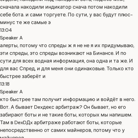
сначала накодили индикатор снача потом накодили
себе бота. и сами торгуете. По сути, у вас будут плюс-
минус те же самые э
13:04
Speaker A
алерты, потому что спреды ж я не не я их придумываю,
эти спреды, это спреды возникают на Бинансе. И по
сути для всех водная информация, она одна и та же. И
для вас Спред, и для меня они одинаковые. Только кто
быстрее заберёт и
13:18
Speaker A
кто быстрее там получит информацию и войдёт в него.
Вот. А бывает Dexдекс арбитраж? Он бывает, но его
забирают боты и не такие боты, которых мы напишем.
Там в DexDДx арбитраже работают боты, которые
непосредственно от самих майнеров, потому что у
майнеров