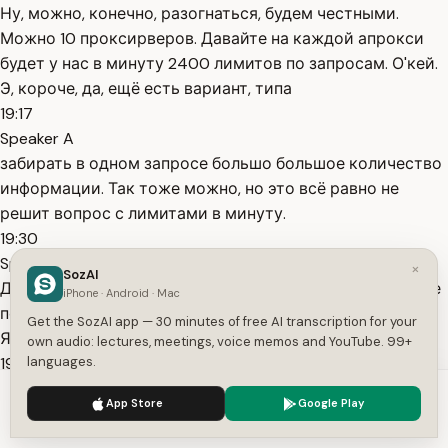
Ну, можно, конечно, разогнаться, будем честными.
Можно 10 проксирверов. Давайте на каждой апрокси
будет у нас в минуту 2400 лимитов по запросам. О'кей.
Э, короче, да, ещё есть вариант, типа
19:17
Speaker A
забирать в одном запросе большо большое количество
информации. Так тоже можно, но это всё равно не
решит вопрос с лимитами в минуту.
19:30
Speaker A
×
SozAI
Да. Да. Так, тебе видно? Офигенно. Так, где вопрос? Я не
iPhone · Android · Mac
понял. Ну-ка накидайте. Саша, в кого ты такой умный?
Get the SozAI app — 30 minutes of free AI transcription for your
Я не умный.
own audio: lectures, meetings, voice memos and YouTube. 99+
19:39
languages.
Speaker A
We use cookies to enhance your experience.
Privacy Policy
App Store
Google Play
Я просто ищу выходы и умею искать выходы. Всё это
Accept
Settings
единственное, что меня отличает э от кого-то другого.