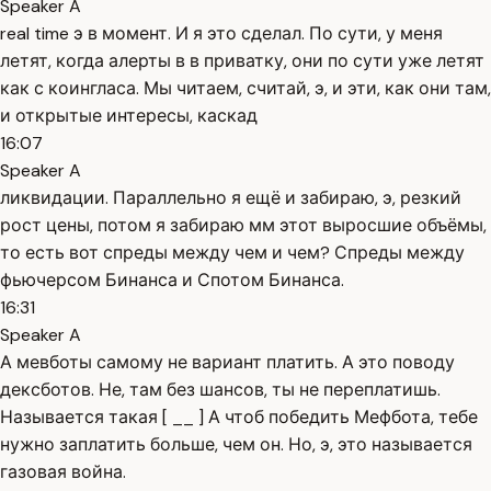
Speaker A
real time э в момент. И я это сделал. По сути, у меня
летят, когда алерты в в приватку, они по сути уже летят
как с коингласа. Мы читаем, считай, э, и эти, как они там,
и открытые интересы, каскад
16:07
Speaker A
ликвидации. Параллельно я ещё и забираю, э, резкий
рост цены, потом я забираю мм этот выросшие объёмы,
то есть вот спреды между чем и чем? Спреды между
фьючерсом Бинанса и Спотом Бинанса.
16:31
Speaker A
А мевботы самому не вариант платить. А это поводу
дексботов. Не, там без шансов, ты не переплатишь.
Называется такая [ __ ] А чтоб победить Мефбота, тебе
нужно заплатить больше, чем он. Но, э, это называется
газовая война.