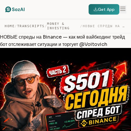
Get App
MONEY &
HOME
/
TRANSCRIPTS
/
/
НОВЫЕ СПРЕДЫ НА BINANCE — КАК МОЙ ВАЙБКОДИНГ ТРЕЙД БОТ … — TRANSCRIPT
INVESTING
НОВЫЕ спреды на Binance — как мой вайбкодинг трейд
бот отслеживает ситуации и торгует @Voitovich