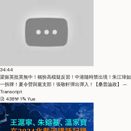
34:44
梁振英批英無中！稱扮高檔疑反習！中港隨時禁出境！朱江瑋如
一拆牌！夏令營與黨支部！張敬軒彈出彈入！【桑普論政】 —
Transcript
438
1
Yue