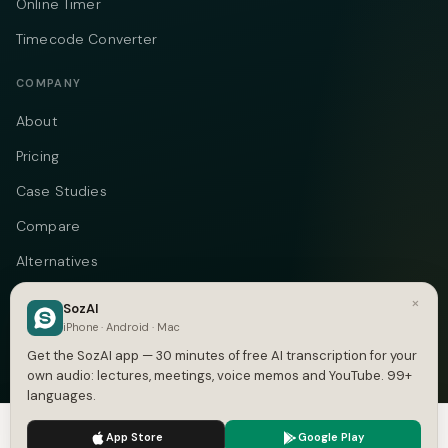
Online Timer
Timecode Converter
COMPANY
About
Pricing
Case Studies
Compare
Alternatives
Contact
×
SozAI
iPhone · Android · Mac
Blog
Get the SozAI app — 30 minutes of free AI transcription for your
Privacy
own audio: lectures, meetings, voice memos and YouTube. 99+
languages.
Terms
We use cookies to enhance your experience.
Privacy Policy
App Store
Google Play