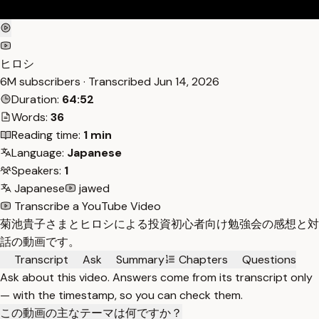
ヒロシ
6M subscribers · Transcribed
Jun 14, 2026
Duration:
64:52
Words:
36
Reading time:
1 min
Language:
Japanese
Speakers:
1
Japanese
jawed
Transcribe a YouTube Video
菊池貴子さまとヒロシによる投資初心者向け勉強会の感想と対
話の動画です。
Transcript
Ask
Summary
Chapters
Questions
Ask about this video. Answers come from its transcript only
— with the timestamp, so you can check them.
この動画の主なテーマは何ですか？