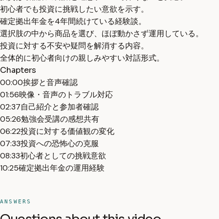
初心者でも投資に挑戦したい意欲を示す。
確定拠出年金を4年間続けている経験談。
選択肢の中から商品を選び、ほぼ動かさず運用している。
投資に対する不安や疑問を解消する内容。
全体的に初心者向けの親しみやすい対話形式。
Chapters
00:00
挨拶と音声確認
01:56
映像・音声のトラブル対応
02:37
自己紹介と参加者確認
05:26
勉強会受講の感想共有
06:22
投資に対する価値観の変化
07:33
投資への恐怖心の克服
08:33
初心者としての挑戦意欲
10:25
確定拠出年金の運用経験
ANSWERS