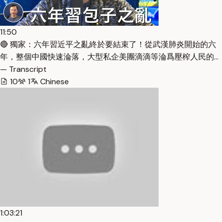
11:50
🔴 獨家：六年習近平之亂終於要結束了！從武漢肺炎開始的六
年，整個中國快速淪落，大型私企美團滴滴等淪爲壓榨人民的…
— Transcript
10
1
Chinese
1:03:21