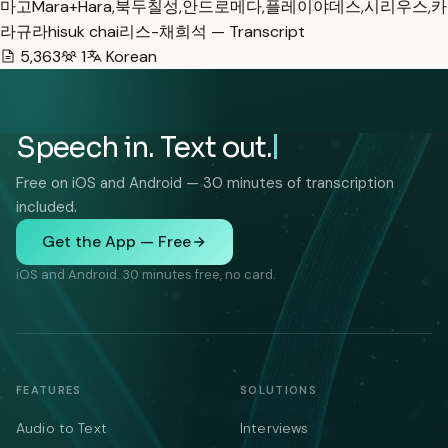
마고Mara+Hara,북두칠성,안드로메다,플레이야데스,시리우스,카
라규라hisuk chai리스-채희석 — Transcript
5,363
1
Korean
Speech in. Text out.
Free on iOS and Android — 30 minutes of transcription
included.
Get the App — Free
iOS and Android. 30 minutes free, no card.
FEATURES
SOLUTIONS
Audio to Text
Interviews