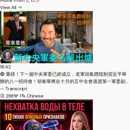
More from ヒロシ
View All
18:42
🔴 重磅！下一届中央軍委已經成立，老軍頭集體抵制習近平舉
辦的八一招待會！胡春華將在十月的五中全會過渡第一軍委副…
— Transcript
288
1
Chinese