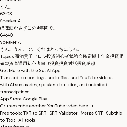
うん。
63:08
Speaker A
ほぼ動かさずこの4年間で。
64:40
Speaker A
うん。うん。で、それはどっちにしろ。
Topics:
菊池貴子
ヒロシ
投資初心者
勉強会
確定拠出年金
投資価
値観
資産運用
初心者向け投資
投資対話
投資感想
Get More with the SozAI App
Transcribe recordings, audio files, and YouTube videos —
with AI summaries, speaker detection, and unlimited
transcriptions.
App Store
Google Play
Or transcribe another YouTube video here →
Free tools:
TXT to SRT
·
SRT Validator
·
Merge SRT
·
Subtitle
to Text
·
All tools