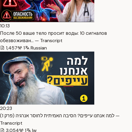
10:13
После 50 ваше тело просит воды: 10 сигналов
обезвоживан… — Transcript
1,457
1
Russian
20:23
למה אנחנו עייפים? הסיבה האמיתית לחוסר אנרגיה (פרק 1) —
Transcript
3,054
1
Iw