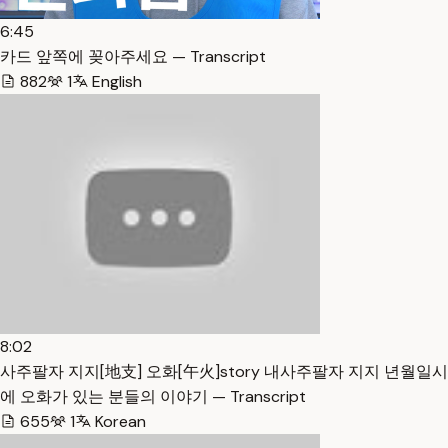
6:45
카드 앞쪽에 꽂아주세요 — Transcript
882
1
English
8:02
사주팔자 지지[地支] 오화[午火]story 내사주팔자 지지 년월일시
에 오화가 있는 분들의 이야기 — Transcript
655
1
Korean