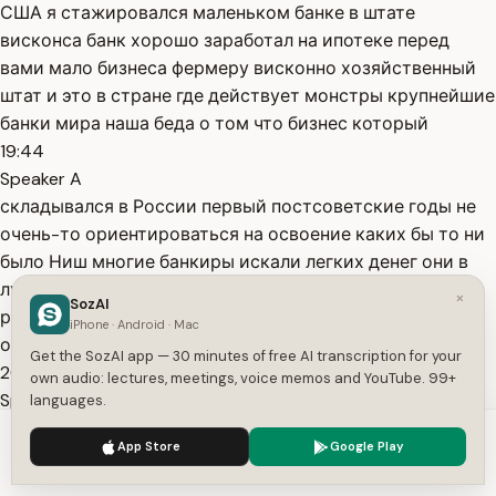
США я стажировался маленьком банке в штате
висконса банк хорошо заработал на ипотеке перед
вами мало бизнеса фермеру висконно хозяйственный
штат и это в стране где действует монстры крупнейшие
банки мира наша беда о том что бизнес который
19:44
Speaker A
складывался в России первый постсоветские годы не
очень-то ориентироваться на освоение каких бы то ни
было Ниш многие банкиры искали легких денег они в
лучшем случае оказывались в серой зоне я тогда
×
SozAI
работал коммерческом банке там регулярно
iPhone · Android · Mac
обращались с фантастическим предложением
Get the SozAI app — 30 minutes of free AI transcription for your
20:03
own audio: lectures, meetings, voice memos and YouTube. 99+
Speaker A
languages.
всевозможные отечественные зарубежные ну так
We use cookies to enhance your experience.
Privacy Policy
App Store
Google Play
скажем эксперты с предложением заработать
Accept
Settings
приличные деньги на рынке светилась масса кавычках