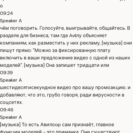
о
09:24
Speaker A
чём поговорить. Голосуйте, выигрывайте, общайтесь. В
разделе для бизнеса, там где Avilлу объясняет
компаниям, как разместить у них рекламу, [музыка] они
пишут прямо: "Можно за фиксированную плату
включить в ваши предложение видео с одной из наших
моделей". [музыка] Она запишет тридцати или
09:39
Speaker A
шестидесятисекундное видео про вашу промоакцию. и
добавляют, что это, грубо говоря, ради вирусности в
соцсетях.
09:46
Speaker A
[музыка] То есть Авилоop сам признаёт, главное
функции моделей - это приманка. Они существуют,