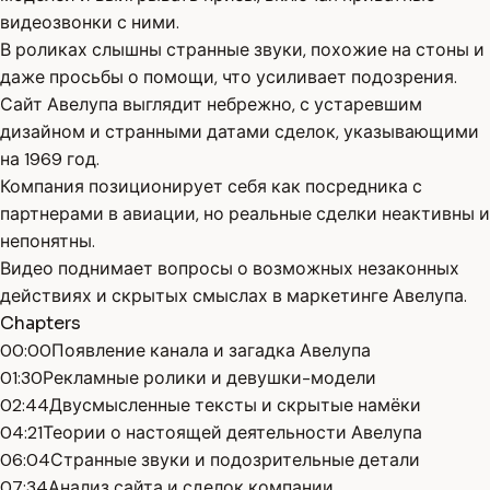
видеозвонки с ними.
В роликах слышны странные звуки, похожие на стоны и
даже просьбы о помощи, что усиливает подозрения.
Сайт Авелупа выглядит небрежно, с устаревшим
дизайном и странными датами сделок, указывающими
на 1969 год.
Компания позиционирует себя как посредника с
партнерами в авиации, но реальные сделки неактивны и
непонятны.
Видео поднимает вопросы о возможных незаконных
действиях и скрытых смыслах в маркетинге Авелупа.
Chapters
00:00
Появление канала и загадка Авелупа
01:30
Рекламные ролики и девушки-модели
02:44
Двусмысленные тексты и скрытые намёки
04:21
Теории о настоящей деятельности Авелупа
06:04
Странные звуки и подозрительные детали
07:34
Анализ сайта и сделок компании