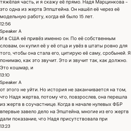
тяжёлая часть, и я скажу её прямо. Надя Марцинкова -
это одна из жертв Эппштейна. Он нашёл её через её
модельную работу, когда ей было 15 лет.
12:56
Speaker A
И в США её привёз именно он. По её собственным
словам, он купил её у её отца и увёз в штаты ровно для
того, чтобы она стала его, цитирую её саму, сробыней. Я
понимаю, как это звучит. Это и звучит так, как должно.
Это кошмар, и
13:10
Speaker A
от этого не уйти. Но история не заканчивается на том,
что Надя жертва, потому что, повзрослев, она перешла
из жертв в соучастнице. Когда в начале нулевых ФБР
впервые завело дело на Эпштейна, многие из его жертв
дали показание, что Надя присутствовала при
13:23