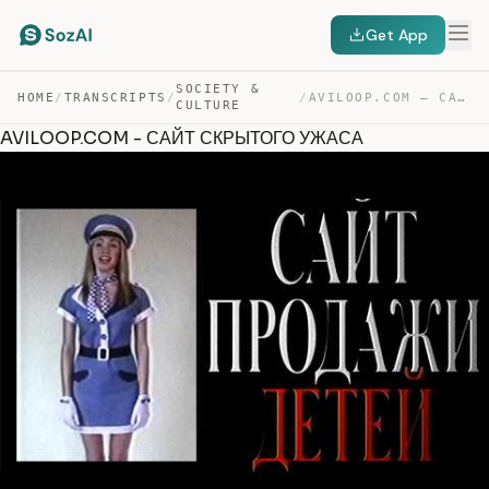
Get App
SOCIETY &
HOME
/
TRANSCRIPTS
/
/
AVILOOP.COM – САЙТ СКРЫТОГО УЖАСА — TRANSCRIPT
CULTURE
AVILOOP.COM - САЙТ СКРЫТОГО УЖАСА