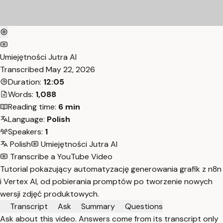
Umiejętności Jutra AI
Transcribed
May 22, 2026
Duration:
12:05
Words:
1,088
Reading time:
6 min
Language:
Polish
Speakers:
1
Polish
Umiejętności Jutra AI
Transcribe a YouTube Video
Tutorial pokazujący automatyzację generowania grafik z n8n
i Vertex AI, od pobierania promptów po tworzenie nowych
wersji zdjęć produktowych.
Transcript
Ask
Summary
Questions
Ask about this video. Answers come from its transcript only