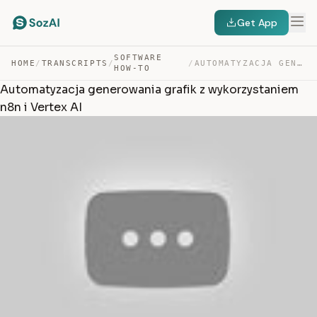
Get App
SOFTWARE
HOME
/
TRANSCRIPTS
/
/
AUTOMATYZACJA GENEROWANIA GRAFIK Z WYKORZYSTANIEM N8N I… — TRANSCRIPT
HOW-TO
Automatyzacja generowania grafik z wykorzystaniem
n8n i Vertex AI