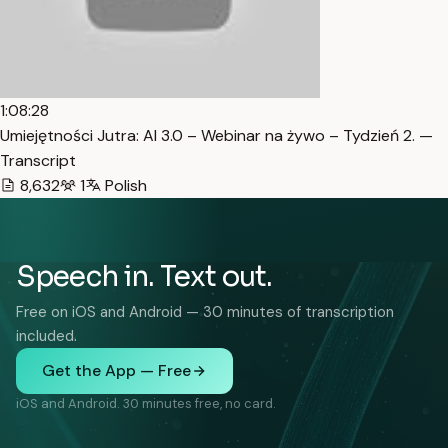
1:08:28
Umiejętności Jutra: AI 3.0 – Webinar na żywo – Tydzień 2. —
Transcript
8,632
1
Polish
Speech in. Text out.
Free on iOS and Android — 30 minutes of transcription
included.
Get the App — Free
iOS and Android. 30 minutes free, no card.