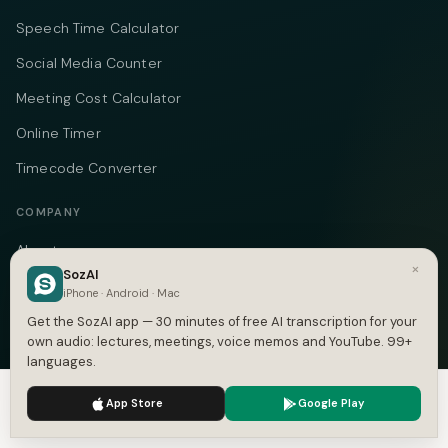
Speech Time Calculator
Social Media Counter
Meeting Cost Calculator
Online Timer
Timecode Converter
COMPANY
About
×
SozAI
Pricing
iPhone · Android · Mac
Case Studies
Get the SozAI app — 30 minutes of free AI transcription for your
own audio: lectures, meetings, voice memos and YouTube. 99+
Compare
languages.
Alternatives
We use cookies to enhance your experience.
Privacy Policy
App Store
Google Play
Accept
Settings
Contact