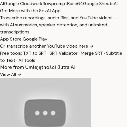
AI
Google Cloud
workflow
prompt
Base64
Google Sheets
AI
Get More with the SozAI App
Transcribe recordings, audio files, and YouTube videos —
with AI summaries, speaker detection, and unlimited
transcriptions.
App Store
Google Play
Or transcribe another YouTube video here →
Free tools:
TXT to SRT
·
SRT Validator
·
Merge SRT
·
Subtitle
to Text
·
All tools
More from Umiejętności Jutra AI
View All