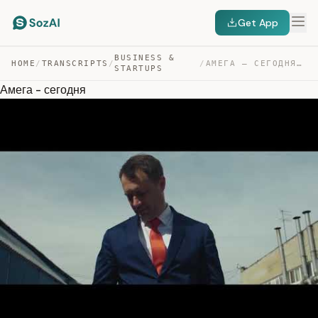
Get App
BUSINESS &
HOME
/
TRANSCRIPTS
/
/
АМЕГА – СЕГОДНЯ — TRANSCRIPT
STARTUPS
Амега - сегодня