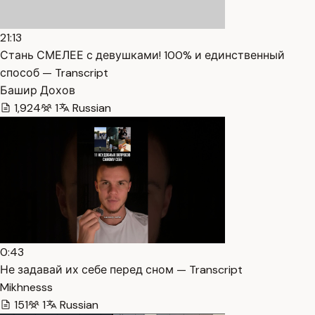
21:13
Стань СМЕЛЕЕ с девушками! 100% и единственный
способ — Transcript
Башир Дохов
1,924
1
Russian
0:43
Не задавай их себе перед сном — Transcript
Mikhnesss
151
1
Russian