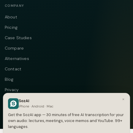
COMPANY
About
Pricing
Case Studies
Compare
Alternatives
Contact
Blog
Privacy
×
Terms
SozAI
iPhone · Android · Mac
DMCA
Get the SozAI app — 30 minutes of free AI transcription for your
own audio: lectures, meetings, voice memos and YouTube. 99+
languages.