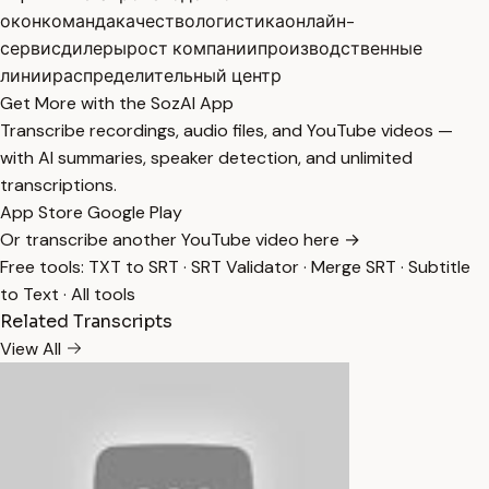
окон
команда
качество
логистика
онлайн-
сервис
дилеры
рост компании
производственные
линии
распределительный центр
Get More with the SozAI App
Transcribe recordings, audio files, and YouTube videos —
with AI summaries, speaker detection, and unlimited
transcriptions.
App Store
Google Play
Or transcribe another YouTube video here →
Free tools:
TXT to SRT
·
SRT Validator
·
Merge SRT
·
Subtitle
to Text
·
All tools
Related Transcripts
View All