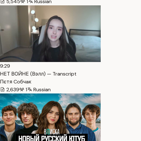
5,545
1
Russian
9:29
НЕТ ВОЙНЕ (Вэлл) — Transcript
Пєтя Coбчaк
2,639
1
Russian