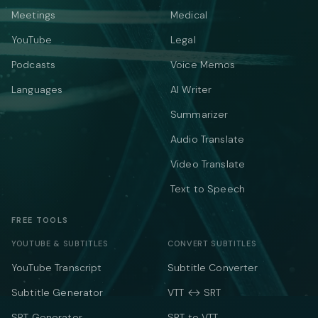
Meetings
Medical
YouTube
Legal
Podcasts
Voice Memos
Languages
AI Writer
Summarizer
Audio Translate
Video Translate
Text to Speech
FREE TOOLS
YOUTUBE & SUBTITLES
CONVERT SUBTITLES
YouTube Transcript
Subtitle Converter
Subtitle Generator
VTT ↔ SRT
SRT Generator
SRT to VTT