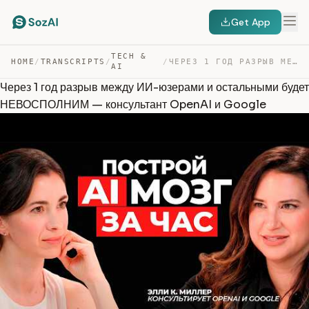
Get App
TECH &
HOME
/
TRANSCRIPTS
/
/
ЧЕРЕЗ 1 ГОД РАЗРЫВ МЕЖДУ ИИ-ЮЗЕРАМИ И ОСТАЛЬНЫМИ БУДЕТ … — TRANSCRIPT
AI
Через 1 год разрыв между ИИ-юзерами и остальными будет
НЕВОСПОЛНИМ — консультант OpenAI и Google