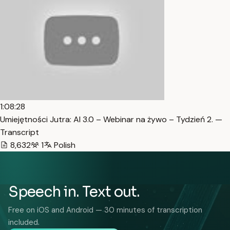
1:08:28
Umiejętności Jutra: AI 3.0 – Webinar na żywo – Tydzień 2. —
Transcript
8,632
1
Polish
Speech in. Text out.
Free on iOS and Android — 30 minutes of transcription
included.