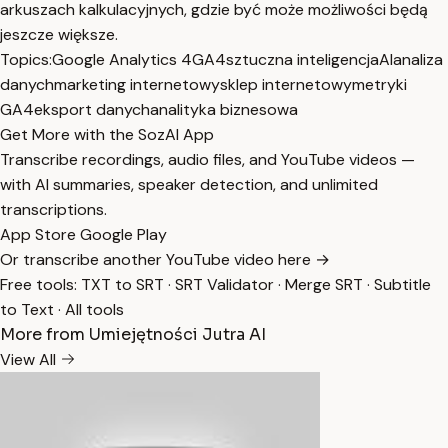
arkuszach kalkulacyjnych, gdzie być może możliwości będą
jeszcze większe.
Topics:
Google Analytics 4
GA4
sztuczna inteligencja
AI
analiza
danych
marketing internetowy
sklep internetowy
metryki
GA4
eksport danych
analityka biznesowa
Get More with the SozAI App
Transcribe recordings, audio files, and YouTube videos —
with AI summaries, speaker detection, and unlimited
transcriptions.
App Store
Google Play
Or transcribe another YouTube video here →
Free tools:
TXT to SRT
·
SRT Validator
·
Merge SRT
·
Subtitle
to Text
·
All tools
More from Umiejętności Jutra AI
View All