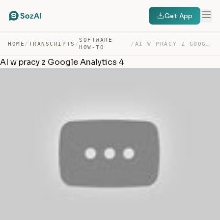
Get App
SOFTWARE
HOME
/
TRANSCRIPTS
/
/
AI W PRACY Z GOOGLE ANALYTICS 4 — TRANSCRIPT
HOW-TO
AI w pracy z Google Analytics 4