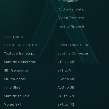
Summarizer
Audio Translate
Video Translate
Text to Speech
FREE TOOLS
YOUTUBE & SUBTITLES
CONVERT SUBTITLES
YouTube Transcript
Subtitle Converter
Subtitle Generator
VTT ↔ SRT
SRT Generator
SRT to VTT
SRT Validator
SBV to SRT
Time Shift
ASS to SRT
Subtitle to Text
TXT to SRT
Merge SRT
SRT to TXT