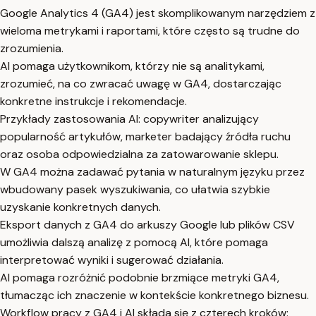
Google Analytics 4 (GA4) jest skomplikowanym narzędziem z
wieloma metrykami i raportami, które często są trudne do
zrozumienia.
AI pomaga użytkownikom, którzy nie są analitykami,
zrozumieć, na co zwracać uwagę w GA4, dostarczając
konkretne instrukcje i rekomendacje.
Przykłady zastosowania AI: copywriter analizujący
popularność artykułów, marketer badający źródła ruchu
oraz osoba odpowiedzialna za zatowarowanie sklepu.
W GA4 można zadawać pytania w naturalnym języku przez
wbudowany pasek wyszukiwania, co ułatwia szybkie
uzyskanie konkretnych danych.
Eksport danych z GA4 do arkuszy Google lub plików CSV
umożliwia dalszą analizę z pomocą AI, które pomaga
interpretować wyniki i sugerować działania.
AI pomaga rozróżnić podobnie brzmiące metryki GA4,
tłumacząc ich znaczenie w kontekście konkretnego biznesu.
Workflow pracy z GA4 i AI składa się z czterech kroków: