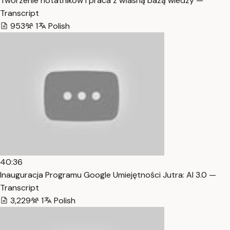
Tworzenie notatników i praca z własną bazą wiedzy —
Transcript
953
1
Polish
40:36
Inauguracja Programu Google Umiejętności Jutra: AI 3.0 —
Transcript
3,229
1
Polish