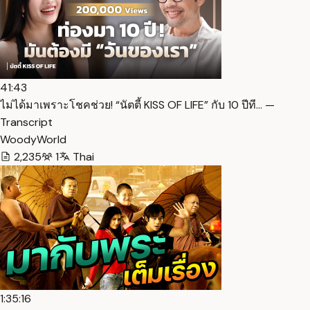
41:43
ไม่ได้มาเพราะโชคช่วย! “นัตตี้ KISS OF LIFE” กับ 10 ปีที… —
Transcript
WoodyWorld
2,235
1
Thai
1:35:16