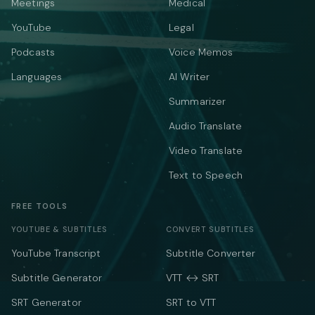
Meetings
Medical
YouTube
Legal
Podcasts
Voice Memos
Languages
AI Writer
Summarizer
Audio Translate
Video Translate
Text to Speech
FREE TOOLS
YOUTUBE & SUBTITLES
CONVERT SUBTITLES
YouTube Transcript
Subtitle Converter
Subtitle Generator
VTT ↔ SRT
SRT Generator
SRT to VTT