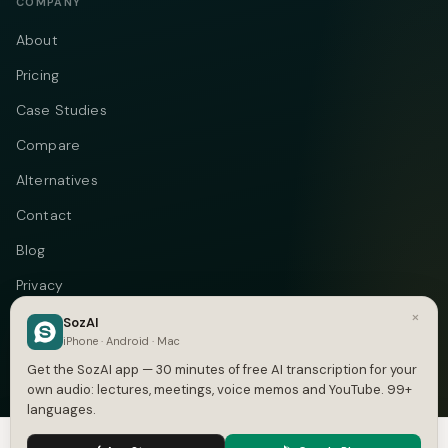
COMPANY
About
Pricing
Case Studies
Compare
Alternatives
Contact
Blog
Privacy
×
Terms
SozAI
iPhone · Android · Mac
DMCA
Get the SozAI app — 30 minutes of free AI transcription for your
own audio: lectures, meetings, voice memos and YouTube. 99+
languages.
We use cookies to enhance your experience.
Privacy Policy