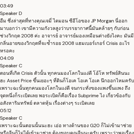
03:49
Speaker D
อืม ซึ่งล่าสุดที่ทางคุณเจมี่ ไดมอน ซีอีโอของ JP Morgan นี่ออก
มาบอกว่า เขามีความกังวลสูงว่าบรรยากาศนี้มันคล้ายๆ กับก่อน
ช่วงวิกฤต 2008 ค่ะ อาจารย์ อาจารย์มองเหมือนต่างยังไงคะ มันมี
กลิ่นอายของวิกฤตที่จะซ้ำรอย 2008 แฮมเบอร์เกอร์ Crisis อะไร
หรอคะ
04:09
Speaker C
ตอนที่เกิด Crisis ตัวนั้น ทุกคนมองโลกในแง่ดี โอ้โห ทรัพย์สินนะ
ฮะ Asset Price ขึ้นเยอะๆ ที่ดินก็โอเค โอเค โอเค นึกออกไหมครับ
เพราะฉะนั้นทุกคนมองโลกในแง่ดี จนกระทั่งของแพงขึ้นแพง ถึง
จุดหนึ่งก็ระเบิดเลย พอระเบิดก็คือเรื่อง Subprime ไง เกี่ยวข้องกับ
อสังหาริมทรัพย์ ตลาดหุ้น เรื่องต่างๆ ระเบิดเลย
05:12
Speaker C
เพราะฉะนั้นตอนนั้นนะฮะ เอ่อ ทางด้านของ G20 ก็ไม่เข้ามาช่วย
หรือจีนก็ไม่ได้เข้ามาช่วย ต้องขอบคุณจีนนะครับ เพราะว่าพอเรื่อง