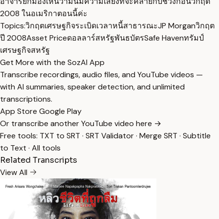
อาจารย์ก็มองเห็นว่ามันมีความเสี่ยงที่จะคล้ายกับช่วงก่อนวิกฤต
2008 ในอเมริกาตอนนี้ค่ะ
Topics:
วิกฤตเศรษฐกิจ
ระเบิดเวลาหนี้สาธารณะ
JP Morgan
วิกฤต
ปี 2008
Asset Price
ดอลลาร์สหรัฐ
พันธบัตร
Safe Haven
ทรัมป์
เศรษฐกิจสหรัฐ
Get More with the SozAI App
Transcribe recordings, audio files, and YouTube videos —
with AI summaries, speaker detection, and unlimited
transcriptions.
App Store
Google Play
Or transcribe another YouTube video here →
Free tools:
TXT to SRT
·
SRT Validator
·
Merge SRT
·
Subtitle
to Text
·
All tools
Related Transcripts
View All