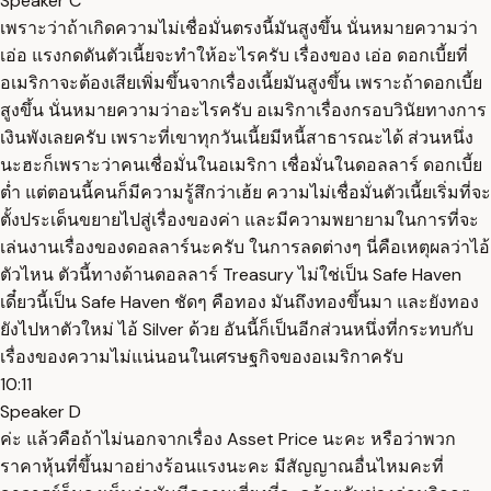
Speaker C
เพราะว่าถ้าเกิดความไม่เชื่อมั่นตรงนี้มันสูงขึ้น นั่นหมายความว่า
เอ่อ แรงกดดันตัวเนี้ยจะทำให้อะไรครับ เรื่องของ เอ่อ ดอกเบี้ยที่
อเมริกาจะต้องเสียเพิ่มขึ้นจากเรื่องเนี้ยมันสูงขึ้น เพราะถ้าดอกเบี้ย
สูงขึ้น นั่นหมายความว่าอะไรครับ อเมริกาเรื่องกรอบวินัยทางการ
เงินพังเลยครับ เพราะที่เขาทุกวันเนี้ยมีหนี้สาธารณะได้ ส่วนหนึ่ง
นะฮะก็เพราะว่าคนเชื่อมั่นในอเมริกา เชื่อมั่นในดอลลาร์ ดอกเบี้ย
ต่ำ แต่ตอนนี้คนก็มีความรู้สึกว่าเฮ้ย ความไม่เชื่อมั่นตัวเนี้ยเริ่มที่จะ
ตั้งประเด็นขยายไปสู่เรื่องของค่า และมีความพยายามในการที่จะ
เล่นงานเรื่องของดอลลาร์นะครับ ในการลดต่างๆ นี่คือเหตุผลว่าไอ้
ตัวไหน ตัวนี้ทางด้านดอลลาร์ Treasury ไม่ใช่เป็น Safe Haven
เดี๋ยวนี้เป็น Safe Haven ชัดๆ คือทอง มันถึงทองขึ้นมา และยังทอง
ยังไปหาตัวใหม่ ไอ้ Silver ด้วย อันนี้ก็เป็นอีกส่วนหนึ่งที่กระทบกับ
เรื่องของความไม่แน่นอนในเศรษฐกิจของอเมริกาครับ
10:11
Speaker D
ค่ะ แล้วคือถ้าไม่นอกจากเรื่อง Asset Price นะคะ หรือว่าพวก
ราคาหุ้นที่ขึ้นมาอย่างร้อนแรงนะคะ มีสัญญาณอื่นไหมคะที่