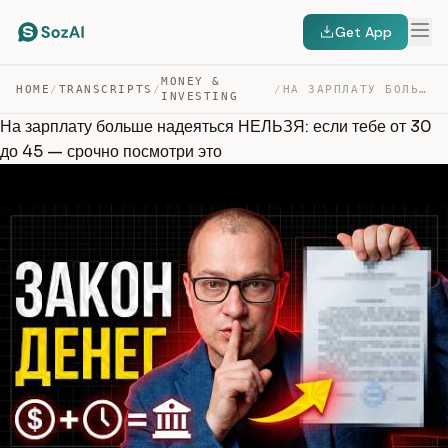
Get App
MONEY &
HOME
/
TRANSCRIPTS
/
/
НА ЗАРПЛАТУ БОЛЬШЕ НАДЕЯТЬСЯ НЕЛЬЗЯ: ЕСЛИ ТЕБЕ ОТ 30 ДО… — TRANSCRIPT
INVESTING
На зарплату больше надеяться НЕЛЬЗЯ: если тебе от 30
до 45 — срочно посмотри это