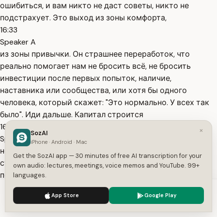
ошибиться, и вам никто не даст советы, никто не
подстрахует. Это выход из зоны комфорта,
16:33
Speaker A
из зоны привычки. Он страшнее переработок, что
реально помогает нам не бросить всё, не бросить
инвестиции после первых попыток, наличие,
наставника или сообщества, или хотя бы одного
человека, который скажет: "Это нормально. У всех так
было". Иди дальше. Капитал строится
16:51
×
SozAI
Speaker A
iPhone · Android · Mac
не на героизме, а на способности продолжать, когда
Get the SozAI app — 30 minutes of free AI transcription for your
страшно. А страшно вам должно быть здесь сейчас,
own audio: lectures, meetings, voice memos and YouTube. 99+
потому что здесь сейчас современное финансовое
languages.
рабство, которое происходит прямо у нас на глазах.
We use cookies to enhance your experience.
Privacy Policy
App Store
Google Play
Финансовое рабство - это ситуация, когда человек
Accept
Settings
полностью зависит от следующей зарплаты. У него