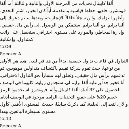
ألفا كابيتال تحديات من المرحلة الأولى والثانية والثالثة. أما ألفا
فيوتشرز، فلديها خطط قياسية ومتقدمة. أياً كان الخيار، اشترِ التحدي،
وأظهر التزامك، وابنِ سجلاً حافلاً بالإنجازات، وبعدها ستتم دعوتك إلى
ألفا برايم. مع ألفا برايم، ستتمكن من الوصول إلى رأس مال حقيقي،
وإدارة المخاطر، والموارد على مستوى احترافي. ستحصل على راتب
كمتداول، وإمكانية
15:06
Speaker A
التداول في قاعات تداول حقيقية، بدءاً من هنا في لندن. هذه هي الأولى
من نوعها، حيث تقوم شركة تقييم باكتشاف متداولين موهوبين، ثم
تدعمهم برأس مال حقيقي، وتخلق لهم مساراً نحو التداول الاحترافي.
أنا فخور جداً برعاية ألفا برايم لي. ستجدون روابط كليهما في الوصف
أدناه: ألفا كابيتال وألفا فيوتشرز. استخدموا الرمز RZ للحصول على
خصم 20% على جميع التحديات. الرابط موجود في الوصف أدناه.
والآن، لنعد إلى الحلقة. كما ذكرتُ سابقًا، حددتُ المستوى الأفقي كأول
مستوى لسيطرة البائعين. وهذا
15:43
Speaker A