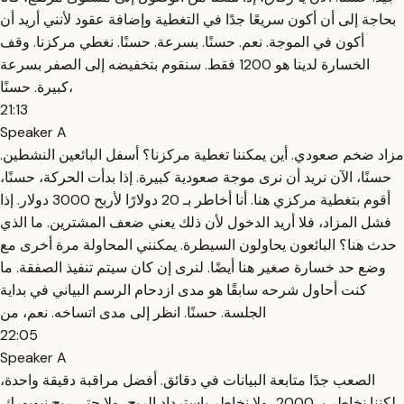
بحاجة إلى أن أكون سريعًا جدًا في التغطية وإضافة عقود لأنني أريد أن
أكون في الموجة. نعم. حسنًا. بسرعة. حسنًا. نغطي مركزنا. وقف
الخسارة لدينا هو 1200 فقط. سنقوم بتخفيضه إلى الصفر بسرعة
كبيرة. حسنًا،
21:13
Speaker A
مزاد ضخم صعودي. أين يمكننا تغطية مركزنا؟ أسفل البائعين النشطين.
حسنًا، الآن نريد أن نرى موجة صعودية كبيرة. إذا بدأت الحركة، حسنًا،
أقوم بتغطية مركزي هنا. أنا أخاطر بـ 20 دولارًا لأربح 3000 دولار. إذا
فشل المزاد، فلا أريد الدخول لأن ذلك يعني ضعف المشترين. ما الذي
حدث هنا؟ البائعون يحاولون السيطرة. يمكنني المحاولة مرة أخرى مع
وضع حد خسارة صغير هنا أيضًا. لنرى إن كان سيتم تنفيذ الصفقة. ما
كنت أحاول شرحه سابقًا هو مدى ازدحام الرسم البياني في بداية
الجلسة. حسنًا. انظر إلى مدى اتساخه. نعم، من
22:05
Speaker A
الصعب جدًا متابعة البيانات في دقائق. أفضل مراقبة دقيقة واحدة،
لكننا نخاطر بـ 2000، ولا نخاطر باسترداد الربح، ولا حتى ربح نيويورك.