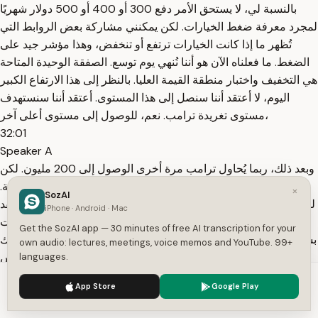
بالنسبة لي، لا يستحق الأمر دفع 300 أو 400 أو 500 دولار شهريًا
لمجرد معرفة ضغط الخيارات. لكن يمكنني مشاركة بعض الروابط التي
تُظهر ما إذا كانت الخيارات ترتفع أو تنخفض، وهذا مؤشر جيد على
الضغط. ما فعلناه الآن هو أننا نُنهي يوم توسع. الصفقة الوحيدة المتاحة
هي التخفيف واختبار منطقة القيمة العليا. بالنظر إلى هذا الارتفاع الكبير
اليوم، لا أعتقد أننا سنصل إلى هذا المستوى. أعتقد أننا سنستهدف
مستوى تغريدة ترامب. نعم، للوصول إلى مستوى أعلى آخر،
32:01
Speaker A
وبعد ذلك، ربما يُحاول ترامب مرة أخرى الوصول إلى 200 مليون. لكن
للأسف، ليس لدينا معلومات داخلية، ولا يبدو أنك بحاجة إليها بصراحة.
×
SozAI
لكن للتوضيح فقط، عندما نشير إلى تغريدة ترامب يوم الجمعة 10، فقد
iPhone · Android · Mac
نشر تغريدة مفاجئة بخصوص الرسوم الجمركية على الصين. انهارت
Get the SozAI app — 30 minutes of free AI transcription for your
العملات المشفرة بشكل كبير، وتراجع مؤشر ناسداك (NQ) بشكل حاد،
own audio: lectures, meetings, voice memos and YouTube. 99+
ثم غرد في نهاية الأسبوع قائلاً: "في الواقع، لا، أنا عجوز أيضاً . الرئيس
languages.
الصيني رائع. نعم، يا صديقي العزيز". لذا، ازدادت التقلبات.
We use cookies to enhance your experience.
Privacy Policy
App Store
Google Play
32:36
Accept
Settings
Speaker A