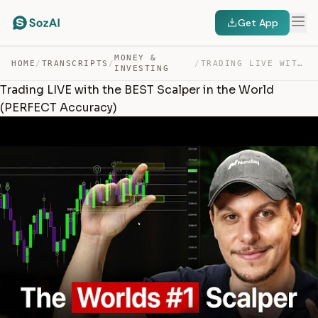
Get App
MONEY &
HOME
/
TRANSCRIPTS
/
/
TRADING LIVE WITH THE BEST SCALPER IN THE WORLD (PERFEC… — TRANSCRIPT
INVESTING
Trading LIVE with the BEST Scalper in the World
(PERFECT Accuracy)