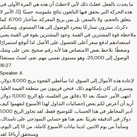
ما يحدث بالفعل. فعلتُ ذلك لأني لاحظتُ أن هذه هي المرة الأولى في
هذه الحركة التي يحقق فيها البائعون نتائج ملموسة. حسنًا. إذًا، الأمر لا
يتعلق بالحجم، ولا بالسعر، بل بمن يربح المعركة. سأختار 6700. كما
ذكرتُ، سترون تسارعًا بمجرد الوصول إلى هذا المستوى. ويمكنكم
ملاحظة قوة المشترين في القمة. وجود المشترين بقوة في القمة يعني
استعدادهم لدفع سعر أعلى للحصول على الأصل. لذا أتوقع استمرارًا
وضغطًا. نلاحظ بعض الامتصاص هنا لأنه رقم صحيح. نحن على وشك
الوصول إلى 25,000، وهو مستوى نفسي مهم. نعم، لستُ مستعدًا
16:27
Speaker A
لإعادة هذه الأموال إلى السوق. لذا سأغطي الفجوة بربح 8,000 دولار،
وسنرى إن كان بإمكانهم ذلك، فنحن قريبون من منطقة القيمة العليا.
انتهى الأمر. حسنًا، بعد 10 دقائق من الجلسة، بلغ الربح 11,000 دولار.
أريد أن أعرض لكم بعض إحصائيات التداول لهذا الأسبوع لتفهموا كيف
أدير المخاطر في هذا الحساب. للتوضيح فقط، لقد تجاوز الربح 1,000
دولار في الدقيقة تقريبًا. نعم. هذا هو حسابي النموذجي على ناسداك،
وسأبدأ من يوم الاثنين. لدينا بيانات الأسبوع كاملة، من 13 إلى اليوم،
وسنحقق أرباحًا. لقد