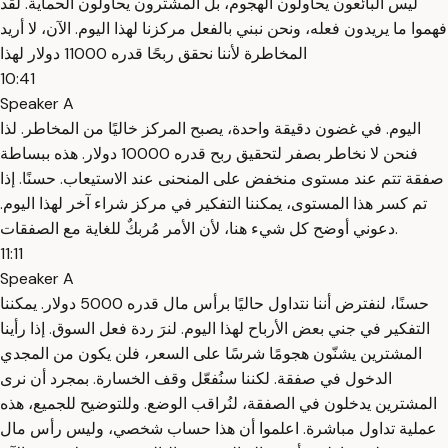
ليس البائعون يحاولون الهجوم، بل المشترون يحاولون الحماية. لقد
فهموا ما يريدون فعله، ونحن نبني بالفعل مركزنا لهذا اليوم. الآن، لا أريد
المخاطرة لأننا نحقق ربحًا قدره 11000 دولار لهذا
10:41
Speaker A
اليوم. في غضون دقيقة واحدة، يصبح المركز خاليًا من المخاطر. لذا
فنحن لا نخاطر بصفر لتحقيق ربح قدره 10000 دولار. هذه ببساطة
صفقة تتم عند مستوى منخفض على المنحنى عند الاستيعاب. حسنًا. إذا
تم كسر هذا المستوى، يمكننا التفكير في مركز شراء آخر لهذا اليوم.
دعوني أوضح كل شيء هنا، لأن الأمر مُربكٌ للغاية مع الصفقات.
11:11
Speaker A
حسنًا، لنفترض أننا نتداول حاليًا برأس مال قدره 5000 دولار. يمكننا
التفكير في جني بعض الأرباح لهذا اليوم. لنرَ ردة فعل السوق. إذا رأينا
المشترين يشنّون هجومًا شرسًا على السعر، فلن يكون من المجدي
الدخول في صفقة. لكننا سنُفعّل وقف الخسارة. بمجرد أن نرى
المشترين يدخلون في الصفقة، لنُراقب الوضع. وللتوضيح للجميع، هذه
عملية تداول مباشرة. اعلموا أن هذا حساب شخصي، وليس رأس مال