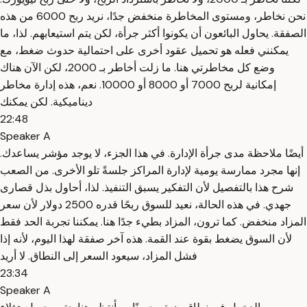
نحن نخاطر، ومستوى المخاطرة منخفض جدًا، نريد ربح 6000 من هذه
الصفقة. يحاول البائعون أن يكونوا أكثر جرأة، لكن يتم استيعابهم. لذا، ما
يمكنني فعله هو تحميل عقود أخرى على احتمالية حدوث ضغط، مع
وضع كل مخاطرتي هنا. ما زلت أخاطر بـ 2000، لكن الآن هناك
إمكانية لربح 7000 أو 8000 أو 10000. نعم، هذه إدارة مخاطر
ديناميكية. لكن يمكنك
22:48
Speaker A
أيضًا ملاحظة مدى جرأة الإدارة. في هذا الجزء، لا يوجد مؤشر يساعدك.
إنها مجرد ممارسة يومية لإدارة المراكز جلسةً تلو الأخرى. من الصعب
شرح هذا بالتفصيل لأن التفكير يسبق التنفيذ. لذا، أحاول بذل قصارى
جهدي. في هذه الحالة، نعيد للسوق ربحًا قدره 2500 دولار لأن سعر
المزاد منخفض. كما ترون، المزاد بطيء جدًا هنا. يمكننا تجربة الحد فقط
لأن السوق يضغط بقوة عند القمة. هذه آخر صفقة لهذا اليوم، لأنه إذا
فشل المزاد، سيعود السعر إلى النطاق. لا أريد
23:34
Speaker A