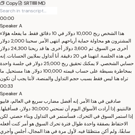
Copy
SRT
MD
00:00
Speaker A
هذا الشخص ربح 10,000 دولار في 10 دقائق فقط. ما يفعله هؤلاء
المشترون هو محاولة حماية أرباحهم. انتهى الأمر. سحبنا 2,000 دولار
أخرى من السوق. ثم 3,600 دولار أخرى. ها قد ربحنا 24,300 دولار
في هذه الجلسة. انتهينا في 20 دقيقة. أنا أتداول بملايين الحسابات. إنه
حسابي الشخصي. لا يمكنك تحقيق ربح 25,000 دولار في جلسة واحدة
بمخاطرة بسيطة على حساب قيمته 100,000 دولار. هذا مستحيل. ما
تراه هنا ليس فقط بسبب حجم التداول والمنصة، لأننا يجب أن نكون
00:33
Speaker A
صادقين في هذا الأمر. إنه أفضل مضارب سريع في العالم، فابيو
فالنتينو. إذا أرادت الأسواق اليوم أن تمنحني 30,000 دولار، فسأقبلها.
إذا استمر السوق في التحرك، فسأستمر في التداول وبناء حصتي. لكن
الاحتفاظ بصفقة واحدة طوال فترة تحرك السوق هو أمر كنت أفعله
سابقًا، ولم أكن منتظمًا فيه. لأول مرة في هذا المجال، أجلس وأجري