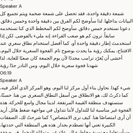
Speaker A
شمعة دقيقة واحدة، فقد تحصل على شمعة ضخمة ويتم تجميع كل
البيانات بداخلها. لذا سأوضح لكم الفرق بين دقيقة واحدة وخمس دقائق.
دعونا نستخدم خمس دقائق. سأوضح لكم المخطط الذي كنا نستخدمه
سابقاً. ترون كم هو صعب القراءة. إنه مليء بالفوضى. لكن إذا
استخدمتَ إطار دقيقة واحدة أو، كما أفضل استخدام نطاق سعري عند
الافتتاح، يمكنك رؤية ما يحدث بوضوح تام. الفجوة السعرية خلال اليوم،
أخشى أن يُغرّد ترامب مجددًا لأن يوم الجمعة كان صعبًا للغاية، لذا
شهدنا فجوة سعرية خلال اليوم، ومن النادر جدًا رؤية
06:19
Speaker A
شيء كهذا. نحاول بناء أول مركز لنا اليوم، وهو المركز الذي أفكر فيه،
كما ذكرتُ لك، هو الانطلاق من أسفل النطاق السعري من هنا. حسنًا،
سنستهدف منطقة القيمة المرتفعة. لدينا مجال واسع للحركة. هذه
الفجوة غير مناسبة لنا للتداول لأننا نتداول في مواجهة ضغط هائل. أريد
أن أرى امتصاصًا هنا. كيف نرى الامتصاص؟ كما شرحتُ لك، الصفقات
الكبيرة تعني أنها تصطدم بجدار. هذه هي المنطقة التي حددتها،
وسأستغلها مع نسبة مخاطرة إلى عائد غير متماثلة للدخول في صفقة