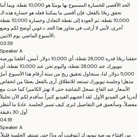
الحد الأقصى للخسارة المسموح بها يوميًا هو 10,000 نقطة. وبما أننا
نحقق ربحًا بالفعل، فإن أقصى ما يمكننا فعله هو خسارة هذه الـ
10,000 نقطة، ثم العودة إلى نقطة التعادل وخسارة 10,000 نقطة
أخرى، لأنني لا أرغب في تجاوز هذا الحد. دعوني أوضح لكم وضع
الأسبوع الماضي. يوم الاثنين،
03:39
Speaker A
حققنا ربحًا قدره 28,000 نقطة، أي 10,000 دولار. أمس، أغلقنا بورصة
نيويورك عند 28,000 نقطة، واليوم نحن عند 10,000 نقطة، أي
11,000 دولار. لذا، سنحاول تحقيق ربح من ستة أرقام هذا الأسبوع. أمرٌ
مذهل! وجلسة نيويورك تستعد للانطلاق. أرى بالفعل بعضًا من انخفاض
الأسعار عند القاع. نسجل الشاشة حتى لا تهتز الكاميرا كما حدث مع
أندريا في الفيديو الأول. لقد أعجبهم الفيديو كثيراً. سأقدم لكم الآن تحليلاً
مفصلاً، وسأتعمق في التفاصيل لنرى كيف تسير الجلسة. عادةً ما أنتظر
أول 30 دقيقة
04:18
Speaker A
من افتتاح بورصة نيويورك (بتوقيت أوروبا) حتى تستقر الجلسة قليلاً.