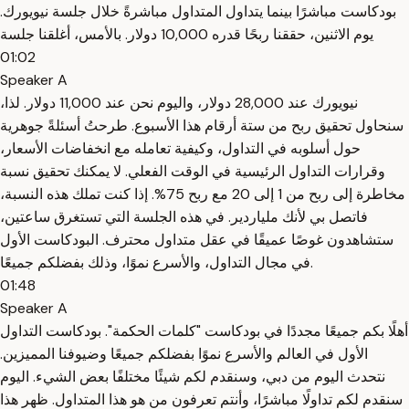
بودكاست مباشرًا بينما يتداول المتداول مباشرةً خلال جلسة نيويورك.
يوم الاثنين، حققنا ربحًا قدره 10,000 دولار. بالأمس، أغلقنا جلسة
01:02
Speaker A
نيويورك عند 28,000 دولار، واليوم نحن عند 11,000 دولار. لذا،
سنحاول تحقيق ربح من ستة أرقام هذا الأسبوع. طرحتُ أسئلةً جوهرية
حول أسلوبه في التداول، وكيفية تعامله مع انخفاضات الأسعار،
وقرارات التداول الرئيسية في الوقت الفعلي. لا يمكنك تحقيق نسبة
مخاطرة إلى ربح من 1 إلى 20 مع ربح 75%. إذا كنت تملك هذه النسبة،
فاتصل بي لأنك ملياردير. في هذه الجلسة التي تستغرق ساعتين،
ستشاهدون غوصًا عميقًا في عقل متداول محترف. البودكاست الأول
في مجال التداول، والأسرع نموًا، وذلك بفضلكم جميعًا.
01:48
Speaker A
أهلًا بكم جميعًا مجددًا في بودكاست "كلمات الحكمة". بودكاست التداول
الأول في العالم والأسرع نموًا بفضلكم جميعًا وضيوفنا المميزين.
نتحدث اليوم من دبي، وسنقدم لكم شيئًا مختلفًا بعض الشيء. اليوم
سنقدم لكم تداولًا مباشرًا، وأنتم تعرفون من هو هذا المتداول. ظهر هذا