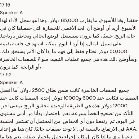
17:15
Speaker A
حققنا ربحًا للأسبوع، ما يقارب 65,000 دولار، وهذا هو سجل الأداء لهذا
الأسبوع. أريد أن أوضح أن الحد الأقصى للخسارة التي حققناها كان في
حالة الربح. حسنًا، كما ترون، سنستغل الوضع الحالي ونخاطر بأرباحنا.
على سبيل المثال، إذا أردنا اليوم، يمكننا استهداف جلسة بقيمة
50,000 دولار. نحتاج فقط إلى فهم ما إذا كان الأمر يستحق ذلك،
وسأوضح ذلك. هذه هي جميع عمليات التنفيذ، سواءً للصفقات الخاسرة
أو الرابحة. كما ترون،
17:52
Speaker A
جميع الصفقات الخاسرة كانت ضمن نطاق 2500 دولار. أما أفضل
الصفقات فكانت عند 6000 و10000 دولار. إحدى الصفقات كانت عند
12000 دولار. هذه هي الطريقة الوحيدة لتحقيق الربح. بمعنى آخر،
التأكد من تصحيح الخطأ بسرعة. نعم. باختصار، بدأنا من أدنى مستوى
في اليوم، ثم ارتفعنا دون أي انخفاض. من المحتمل أن تستمر الجلسة
في الارتفاع. بالنسبة لي، لا توجد صفقات حاليًا. كان هذا هو إعداد AAA.
دعونا نرى ما إذا كان بإمكاننا إجراء تحليل واختبار صفقة. نعم. هذا ما