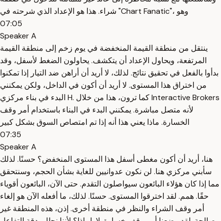
شراء. هذا هو الإعداد الذي شرحته في "Chart Fanatic"، وهو
07:05
Speaker A
ينتقل من منطقة القيمة المنخفضة في يوم زخم إلى منطقة القيمة
المرتفعة، ويحاول الإعداد أن يتكشف. يحاولون الضغط لأسفل، وقد
بدأوا بالفعل في تحقيق نتائج. لذلك، لا أريد أن أراهن ضد التيار إذا تمكنوا
من اختراق هذا المستوى. لا أريد أن أكون في الداخل، ولكن يمكنني
البدء في بناء مركزي H. كما ترون، هذا من خلال Interactive Brokers
لأنه متصل مباشرة. يمكنني البدء في البناء باستخدام أمر وقف
الخسارة. ماذا يعني هذا أنه إذا تم امتصاص السوق بشكل كبير
07:35
Speaker A
هنا، أريد أن أكون مغطى أسفل هذا المستوى المنخفض؟ حسنًا. لذلك
سأبني مركزي هنا. لن نكون عدوانيين للغاية بشأن الحجم، وسنتحقق
مما إذا كان هؤلاء البائعون سيواصلون التقدم. حتى الآن، البائعون أقوياء
حقًا. همم. لقد اخترقوا المستوى. حسنًا. لذلك، ما أفعله الآن هو إلغاء
أمر وقف الشراء والنظر في منطقة أخرى. إذن، هذه المنطقة غير
صالحة. لقد وضعنا أمر وقف خسارة. لا. لماذا؟ لأننا نحلل بدقة التفاعل