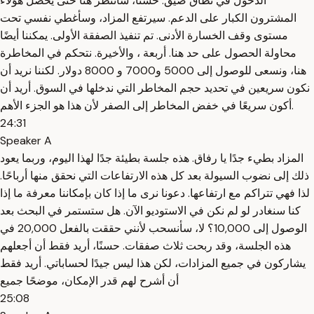
الدخول في نطاق ضيق. حسنًا، سأنتظر هنا حتى يحصل هؤلاء
المشترون الكبار على الدعم. سيرتفع المزاد، وسأغطي نفسي تحت
مستوى وقف الخسارة الأدنى. تم تنفيذ الصفقة الأولى. يمكننا أيضًا
محاولة الحصول على حد هنا. أربعة ، والأخيرة. نتحكم في المخاطرة
هنا، ونسعى للوصول إلى 5000 و7000 و 8000 دولار. لكننا نريد أن
نكون سريعين في تحديد حجم المخاطر التي ندخلها في السوق. أريد أن
أكون سريعًا في خفض المخاطر إلى الصفر لأن هذا هو الجزء الأهم.
24:31
Speaker A
المزاد بطيء جدًا يا رفاق. هذه جلسة بطيئة جدًا لهذا اليوم، وربما يعود
ذلك إلى نضوب السيولة بعد كل هذه الارتفاعات التي نحقق منها أرباحًا.
لذا فهي تتراكم مع ارتفاعها. دعونا نرى ما إذا كان بإمكاننا معرفة ما إذا
كنا سنغادر لو لم نكن في الاستوديو الآن. هل ستستمر في البحث بعد
الوصول إلى 10,000؟ لا، سأنسحب لأنني حققت بالفعل 20,000 في
هذه الجلسة، وقد ربحت ثلاث صفقات. حسنًا، أريد فقط أن أجعلهم
يشاركون في جميع المزادات، لكن هذا ليس جيدًا لحساباتي. أريد فقط
أن أشرح لهم قدر الإمكان، موضحًا جميع
25:08