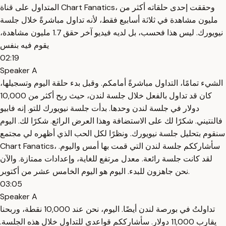
المتداول على قناة Chart Fanatics، وحققت إحدى حلقاته أكثر من
مليون مشاهدة في ثلاثة أسابيع فقط، لأنه تداول مباشرةً خلال جلسة
نيويورك. ليس هذا فحسب، بل لديه فيديو آخر حقق 1.7 مليون مشاهدة،
يقوم فيه بنفس
02:19
Speaker A
الشيء تمامًا، التداول مباشرةً أمامكم. وقبل بدء حلقة اليوم وتسجيلها،
كان قد تداول بالفعل خلال جلسة لندن، حيث ربح أكثر من 10,000
دولار في جلسة لندن وحدها. بدأت جلسة نيويورك للتو. إنه فابيو
فالنتيني. شكرًا لك على الاستضافة وهذا العرض الرائع. شكرًا لك. اليوم
سنقوم بتحليل جلسة نيويورك. ونظرًا لكل الحب الذي أظهره لي مجتمع
Chart Fanatics، سأشارككم جلسة لندن التي قمت بها أمس واليوم.
لقد كانت جلسة رائعة. معدل مرتفع للغاية، وإعدادات ممتازة. والآن
نحن جاهزون للبدء. اليوم هو اليوم الخامس عشر من أكتوبر.
03:05
Speaker A
تداولتُ في بورصة لندن أيضًا. اليوم، نحن عند 10,000 نقطة، وربحنا
يقارب 11,000 دولار. سأشارككم قواعدي للتداول خلال هذه الجلسة.