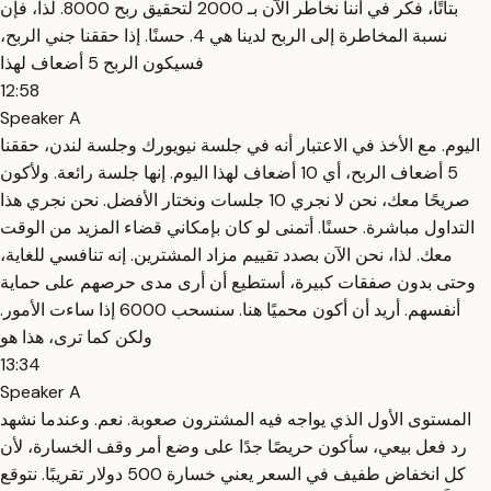
بتاتًا، فكر في أننا نخاطر الآن بـ 2000 لتحقيق ربح 8000. لذا، فإن
نسبة المخاطرة إلى الربح لدينا هي 4. حسنًا. إذا حققنا جني الربح،
فسيكون الربح 5 أضعاف لهذا
12:58
Speaker A
اليوم. مع الأخذ في الاعتبار أنه في جلسة نيويورك وجلسة لندن، حققنا
5 أضعاف الربح، أي 10 أضعاف لهذا اليوم. إنها جلسة رائعة. ولأكون
صريحًا معك، نحن لا نجري 10 جلسات ونختار الأفضل. نحن نجري هذا
التداول مباشرة. حسنًا. أتمنى لو كان بإمكاني قضاء المزيد من الوقت
معك. لذا، نحن الآن بصدد تقييم مزاد المشترين. إنه تنافسي للغاية،
وحتى بدون صفقات كبيرة، أستطيع أن أرى مدى حرصهم على حماية
أنفسهم. أريد أن أكون محميًا هنا. سنسحب 6000 إذا ساءت الأمور.
ولكن كما ترى، هذا هو
13:34
Speaker A
المستوى الأول الذي يواجه فيه المشترون صعوبة. نعم. وعندما نشهد
رد فعل بيعي، سأكون حريصًا جدًا على وضع أمر وقف الخسارة، لأن
كل انخفاض طفيف في السعر يعني خسارة 500 دولار تقريبًا. نتوقع