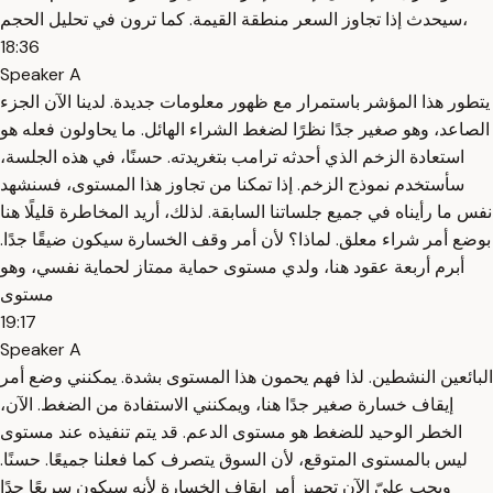
سيحدث إذا تجاوز السعر منطقة القيمة. كما ترون في تحليل الحجم،
18:36
Speaker A
يتطور هذا المؤشر باستمرار مع ظهور معلومات جديدة. لدينا الآن الجزء
الصاعد، وهو صغير جدًا نظرًا لضغط الشراء الهائل. ما يحاولون فعله هو
استعادة الزخم الذي أحدثه ترامب بتغريدته. حسنًا، في هذه الجلسة،
سأستخدم نموذج الزخم. إذا تمكنا من تجاوز هذا المستوى، فسنشهد
نفس ما رأيناه في جميع جلساتنا السابقة. لذلك، أريد المخاطرة قليلًا هنا
بوضع أمر شراء معلق. لماذا؟ لأن أمر وقف الخسارة سيكون ضيقًا جدًا.
أبرم أربعة عقود هنا، ولدي مستوى حماية ممتاز لحماية نفسي، وهو
مستوى
19:17
Speaker A
البائعين النشطين. لذا فهم يحمون هذا المستوى بشدة. يمكنني وضع أمر
إيقاف خسارة صغير جدًا هنا، ويمكنني الاستفادة من الضغط. الآن،
الخطر الوحيد للضغط هو مستوى الدعم. قد يتم تنفيذه عند مستوى
ليس بالمستوى المتوقع، لأن السوق يتصرف كما فعلنا جميعًا. حسنًا.
ويجب عليّ الآن تجهيز أمر إيقاف الخسارة لأنه سيكون سريعًا جدًا