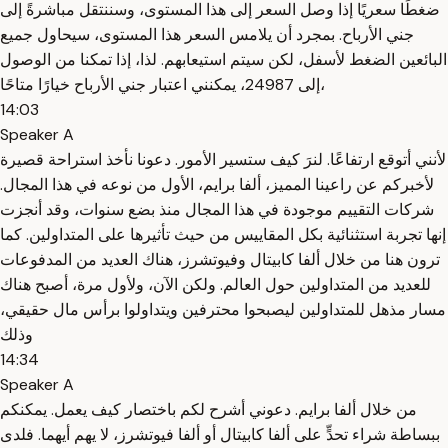
ضغطًا سعريًا إذا وصل السعر إلى هذا المستوى، وسننتقل مباشرةً إلى
جني الأرباح. بمجرد أن يلامس السعر هذا المستوى، سيحاول جميع
البائعين الضغط لأسفل، لكن سيتم استيعابهم. لذا، إذا تمكنا من الوصول
إلى 24987، يمكنني اعتبار جني الأرباح خيارًا متاحًا،
14:03
Speaker A
لأنني أتوقع ارتفاعًا. لنرَ كيف ستسير الأمور. دعونا نأخذ استراحة قصيرة
لأخبركم عن راعينا المميز، ألفا برايم، الأول من نوعه في هذا المجال.
شركات التقييم موجودة في هذا المجال منذ بضع سنوات، وقد أنجزت
إنها تجربة استثنائية بكل المقاييس من حيث تأثيرها على المتداولين. كما
ترون هنا من خلال ألفا كابيتال وفيوتشرز، هناك العديد من المدفوعات
للعديد من المتداولين حول العالم. ولكن الآن، ولأول مرة، أصبح هناك
مسار مذهل للمتداولين ليصبحوا محترفين ويتداولوا برأس مال حقيقي،
وذلك
14:34
Speaker A
من خلال ألفا برايم. دعوني أشرح لكم باختصار كيف يعمل. يمكنكم
ببساطة شراء تحدٍّ على ألفا كابيتال أو ألفا فيوتشرز، لا يهم أيهما. فلدى