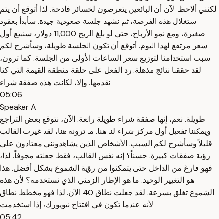
لكنني ألاحظ الآن أن البائعين يتعرضون لخسائر فادحة. لذا أتوقع أن يتم
استغلال هذه الفرصة، ثم نشهد جلسة صعودية جيدة. سأبدأ بعقود
صغيرة، ومع نمو الأرباح، حتى لو بلغ الربح 11,000 دولار، سنبيع أول
سعر مرتفع لهذا اليوم. أتوقع أن تكون الجلسة طويلة، وسأشرح لكم
سبب استخدامنا لتوزيع سعر الساعات الأولى من الجلسة. كما ترون،
لقد حققنا نتائج مذهلة. رد الفعل على حلقة منطقة القيمة التي كنا
نقدمها. وإلا، لكانت هذه صفقة شراء
05:06
Speaker A
طويلة. نعم، إنها صفقة شراء طويلة رائعة. الآن، نتوقع بعض التراجع
ويمكننا تفعيل أول مركز شراء لنا هنا. ما ترونه هنا، لقد غيرت القالب
قليلاً وسأشرح لكم السبب. الأشخاص الذين يشاهدونني معتادون على
رؤية صفقات كبيرة. حسناً؟ إنه نفس القالب، فقط جعلته مجوفاً. لذا،
فهو فارغ من الداخل حتى يتمكنوا من رؤية الشموع بشكل أفضل. هذا
هو التغيير الوحيد. ما هو الإطار الزمني الذي نستخدمه؟ لأن هذه
الشموع تغلق بسرعة. لقد جعلت نطاق 40 الآن. لذا فهو مخطط نطاق
لأنه عندما تكون في افتتاح نيويورك، إذا استخدمت
05:42