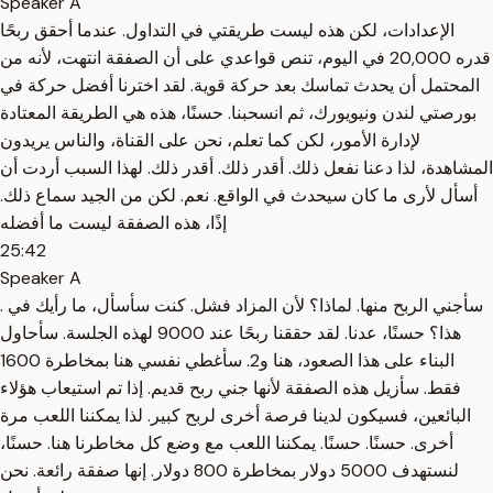
Speaker A
الإعدادات، لكن هذه ليست طريقتي في التداول. عندما أحقق ربحًا
قدره 20,000 في اليوم، تنص قواعدي على أن الصفقة انتهت، لأنه من
المحتمل أن يحدث تماسك بعد حركة قوية. لقد اخترنا أفضل حركة في
بورصتي لندن ونيويورك، ثم انسحبنا. حسنًا، هذه هي الطريقة المعتادة
لإدارة الأمور، لكن كما تعلم، نحن على القناة، والناس يريدون
المشاهدة، لذا دعنا نفعل ذلك. أقدر ذلك. أقدر ذلك. لهذا السبب أردت أن
أسأل لأرى ما كان سيحدث في الواقع. نعم. لكن من الجيد سماع ذلك.
إذًا، هذه الصفقة ليست ما أفضله
25:42
Speaker A
. سأجني الربح منها. لماذا؟ لأن المزاد فشل. كنت سأسأل، ما رأيك في
هذا؟ حسنًا، عدنا. لقد حققنا ربحًا عند 9000 لهذه الجلسة. سأحاول
البناء على هذا الصعود، هنا و2. سأغطي نفسي هنا بمخاطرة 1600
فقط. سأزيل هذه الصفقة لأنها جني ربح قديم. إذا تم استيعاب هؤلاء
البائعين، فسيكون لدينا فرصة أخرى لربح كبير. لذا يمكننا اللعب مرة
أخرى. حسنًا. حسنًا. يمكننا اللعب مع وضع كل مخاطرنا هنا. حسنًا،
لنستهدف 5000 دولار بمخاطرة 800 دولار. إنها صفقة رائعة. نحن