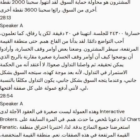
المشترون هو محاولة حماية السوق. لقد انتهوا. سحبنا 2000 نقطة
أخرى من السوق. رائع! سحبنا 3600 نقطة أخرى.
28:13
Speaker A
خسارة! ٢٤٣٠٠ للجلسة. انتهينا في ٢٠ دقيقة. لكن يا رفاق، كما تعلمون،
أحب التواضع دائمًا. لقد بدأنا من القاع. همم. حتى منطقة القيمة
المرتفعة، سيطر المشترون. وضعنا بعض أوامر وقف الخسارة، وأرادوا
أن يوضحوا كيف أن أوامر وقف الخسارة صغيرة مقارنة بالربح الذي
يمكن تحقيقه. ثم واصلنا التداول صعودًا. لا أعتقد أنه من الحكمة
الاستمرار في التداول، لأنه بعد موجة كهذه، سيتجه السوق بشكل
جانبي، وعندما يتجه السوق بشكل جانبي، يكون التداول مكلفًا بالنسبة
لي، لأنني أدفع عمولة على كل صفقة أفتحها،
28:54
Speaker A
وهذه العمولة ليست صغيرة في العقود الآجلة لدى Interactive
Brokers. لذا دعونا نلخص ما حدث. همم. في المرة السابقة على Chart
Fanatic، استعرضنا جميع النماذج بدقة. لذا، اختبرنا اختراق منطقة
القيمة المرتفعة في هذه الصفقات. نعم. منطقة القيمة المنخفضة،