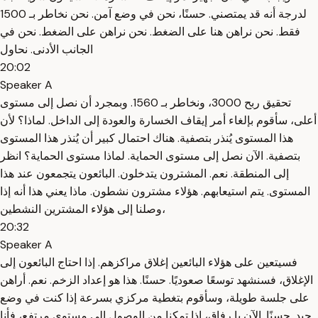
لدرجة أنه قد يمتصني. حسنًا، نحن في وضع آمن. نحن نخاطر بـ 1500
فقط. نحن نراهن هنا على الضغط. نحن نراهن على الضغط. نحن في
الجانب الأدنى. نحاول
20:02
Speaker A
تحقيق ربح 3000، ونخاطر بـ 1560. وبمجرد أن نصل إلى مستوى
أعلى، سأقوم بإلغاء أمر إيقاف الخسارة والعودة إلى الداخل. لماذا؟ لأن
هذا المستوى يُنذر بتصفية. هناك احتمال كبير أن يُنذر هذا المستوى
بتصفية. الآن نصل إلى مستوى الحماية. لماذا مستوى الحماية؟ انظر
إلى المنطقة. نعم. المشترون يتدخلون. البائعون يتجمعون عند هذا
المستوى. يتم استيعابهم. هؤلاء مشترون نشطون. ماذا يعني هذا أنه إذا
وصلنا إلى هؤلاء المشترين النشطين،
20:32
Speaker A
فسيتعين على هؤلاء البائعين إغلاق مراكزهم. ​​إذا احتاج البائعون إلى
الإغلاق، فسنشهد توسعًا صعوديًا. حسنًا. هذا هو إعداد الزخم. نعم. أراهن
على جلسة طويلة، وسأقوم بتغطية مركزي بسرعة إذا كنت في وضع
جيد. حسنًا. الآن يا رفاق، إذا تمكنا من الوصول إلى مستوى مرتفع، فأنا