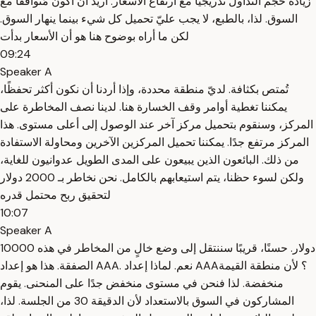
زيادة حجم التداول تدريجيًا مع ارتفاع الأسعار. أريد أن أكون مُتوافقًا مع
السوق. لذا، بالطبع، لا يجب عليّ تحميل كل شيء بينما ينهار السوق.
لكن ما أراه بوضوح هنا هو أن الأسعار بدأت
09:24
Speaker A
تُمتص بكثافة. لديّ منطقة محددة، وإذا أردنا أن نكون أكثر تحفظًا،
يمكننا تغطية أوامر وقف الخسارة هنا. لدينا نصف المخاطرة على
المركز، وسنقوم بتحميل مركز آخر عند الوصول إلى أعلى مستوى. هذا
المركز مرتفع جدًا. يمكننا تحميل المركزين الآخرين ومحاولة الاستفادة
من ذلك. البائعون الذين يبيعون على المدى الطويل عدوانيون للغاية،
ولكن لسوء حظنا، يتم استيعابهم بالكامل. نحن نخاطر بـ 2000 دولار
لتحقيق ربح محتمل قدره
10:07
Speaker A
10000 دولار. حسنًا، قريبًا سننتقل إلى وضع خالٍ من المخاطر في هذه
الصفقة. هذا هو إعداد AAA. نعم. لماذا إعداد AAA؟ لأن منطقة القيمة
منخفضة. لذا فنحن في مستوى منخفض جدًا على المنحنى. يقوم
المشاركون في السوق بالاستعداد لأن الدقيقة 30 من الجلسة. لذا،