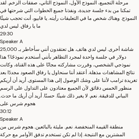
مرحلة التجميع، النموذج الأول، النموذج الثاني، صفقات الزخم. لقد
تمكنا من بدء جلسة جديدة، ونفذنا جميع الخطوات التي شرحتها في
النموذج. وهناك شخص ما في التعليقات رأيته. يا فابيو، أنت تحجب شيئًا
ما يا رفاق. ليس لدي
29:30
Speaker A
شاشة أخرى. ليس لدي هاتف. هل تعتقدون أنني سأخاطر بـ 25,000
دولار في جلسة واحدة لمجرد التظاهر بأنني أستخدم نموذجًا؟ هذا
نموذجي الشخصي، وقررت مشاركته مجانًا على هذه القناة، وكانت
نتائج المشاهدات مذهلة. أعتقد أننا سنحاول يا رفاق الصعود مجددًا بعد
تغريدة ترامب لأننا على وشك الوصول إلى هذا المستوى. أريد أن أريكم
منظور الخمس دقائق لأن الجميع معتادون على التداول على الرسم
البياني للدقيقة. نعم. لا يغير ذلك شيئًا. حسنًا. أريد أن أريك ما حدث.
هجوم شرس على
30:12
Speaker A
منطقة القيمة المنخفضة. نعم. مليئة بالبائعين. هجوم شرس من
المشترين مع النتيجة. إذا لم تكن تستخدم تدفق الأوامر مع حركة