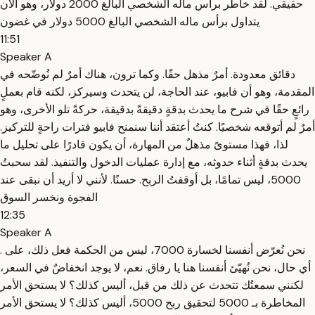
حقيقي. لقد خاطر برأس ماله الشخصي البالغ 2000 دولار، وهو الآن
يتداول برأس ماله الشخصي البالغ 5000 دولار في غضون
11:51
Speaker A
دقائق معدودة. أمرٌ مذهل حقًا. وكما ترون، هناك أمرٌ لم نُوضّحه في
المقدمة، وهو أن فابيو، عند الحاجة، لن يتحدث وسيركز، لكنه قام بعملٍ
رائعٍ حقًا في شرح ما يحدث بدقةٍ دقيقةً بدقيقة، حركةً تلو الأخرى، وهو
أمرٌ لم أتوقعه شخصيًا. كنتُ أعتقد أننا سنمنح فابيو فترات راحةٍ للتركيز.
لذا، فهذا مستوىً مذهلٌ من المهارة، أن يكون قادرًا على تحليل ما
يحدث بدقةٍ أثناء حدوثه، مع إدارة عمليات الدخول والتنفيذ. لقد سحبتُ
5000، ليس تمامًا، بل أوقفتُ الربح. حسنًا. لأنني لا أريد أن نبقى عند
الفجوة ونخسر السوق
12:35
Speaker A
. نحن نُعرّض أنفسنا لخسارة 7000، ليس من الحكمة فعل ذلك، على
أي حال، نحن نُهيّئ أنفسنا هنا يا رفاق. نعم، لا يوجد انخفاضٌ في السعر،
لكنني سمعتُك تتحدث عن ذلك من قبل، أليس كذلك؟ لا يستحق الأمر
المخاطرة بـ 5000 لتحقيق ربح 5000، أليس كذلك؟ لا يستحق الأمر