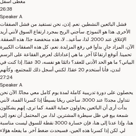
مغطى أسفل
26:38
Speaker A
فشل البائعين النشطين. نعم. إذن، نحن نستفيد من فشل الصفقات
الأخرى. هذا هو النموذج. سأجني الربح بمجرد ارتفاع السوق لأنني أريد
الإغلاق عند 2000. لذا، سأعيد... لا، هذه منخفضة جدًا. هذه الصفقة.
الآن، المزاد جارٍ. بدأوا في رفع المزايدة. نعم، كل هذه الصفقات الكبيرة
تحمينا. أتوقع ارتفاعًا آخر. ما هي إعداداتك لعرض الفقاعة على الرسم
البياني؟ ما هو الحد الأدنى للعقد؟ دائمًا هو نفسه، 30 عقدًا. إذا كنت في
لندن، فأنا أستخدم 20 عقدًا. لكنني أسجل ذلك للمجتمع، وكأنهم
27:24
Speaker A
يحصلون على دورة تدريبية كاملة لمدة يوم كامل معي مجانًا. الآن نحن
نتداول مجددًا عند 3000. سأجني ربحًا بسيطًا إذا كسرنا القمة، لأنني
بدأت أرى أن البائعين يحاولون حماية القمة. كما ترى، إنهم يشكلون
شمعة بيع في ظل سيطرة المشترين. لذا، من المحتمل أن نعود إلى
هنا، وإذا عدنا إلى هنا، فإن خسارة 3000 نقطة للسوق ليست مناسبة
لي. لكن إذا كسرنا هذه العين، فسيحدث ضغط آخر. ما يفعله هؤلاء