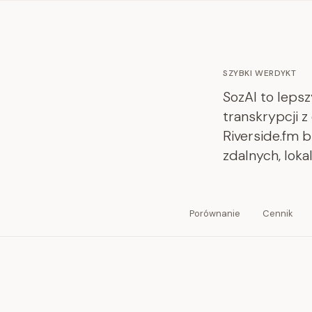
SZYBKI WERDYKT
SozAI to leps
transkrypcji 
Riverside.fm b
zdalnych, loka
Porównanie
Cennik