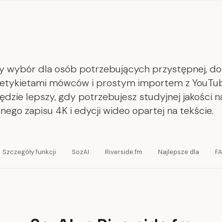
zy wybór dla osób potrzebujących przystępnej, do
z etykietami mówców i prostym importem z YouTu
ędzie lepszy, gdy potrzebujesz studyjnej jakości 
lnego zapisu 4K i edycji wideo opartej na tekście.
Szczegóły funkcji
SozAI
Riverside.fm
Najlepsze dla
F