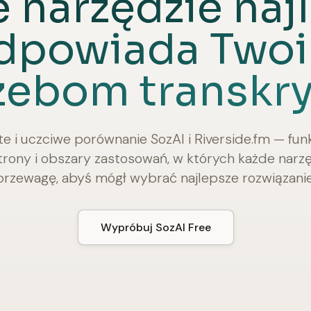
 narzędzie naj
dpowiada Two
zebom transkry
te i uczciwe porównanie SozAI i Riverside.fm — funk
rony i obszary zastosowań, w których każde narzę
przewagę, abyś mógł wybrać najlepsze rozwiązanie
Wypróbuj SozAI Free