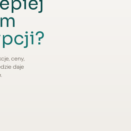
lepiej
im
pcji?
cje, ceny,
dzie daje
.