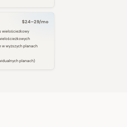
$24–29/mo
s wielościeżkowy
 wielościeżkowych
m w wyższych planach
ywidualnych planach)