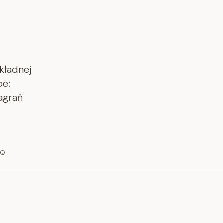
kładnej
be;
nagrań
AQ