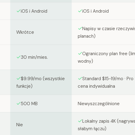
iOS i Android
iOS i Android
Napisy w czasie rzeczyw
Wkrótce
planach)
Ograniczony plan free (lim
30 min/mies.
wodny)
$9.99/mo (wszystkie
Standard $15-19/mo · Pro
funkcje)
cena indywidualna
500 MB
Niewyszczególnione
Lokalny zapis 4K (nagrywa
Nie
słabym łączu)