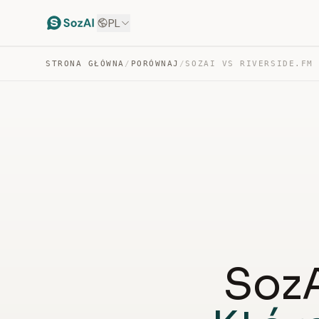
PL
STRONA GŁÓWNA
/
PORÓWNAJ
/
SOZAI VS RIVERSIDE.FM
SozA