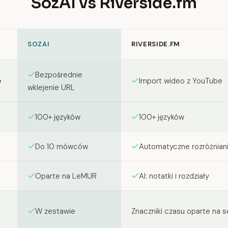
SozAI vs Riverside.fm
SOZAI
RIVERSIDE.FM
en SozAI and Riverside.fm
Bezpośrednie
e
Import wideo z YouTube
wklejenie URL
100+ języków
100+ języków
Do 10 mówców
Automatyczne rozróżniani
Oparte na LeMUR
AI: notatki i rozdziały
W zestawie
Znaczniki czasu oparte na