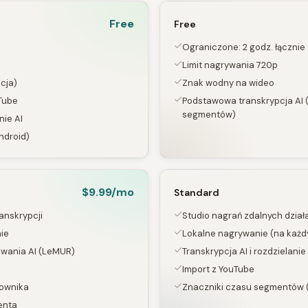
Free
Free
Ograniczone: 2 godz. łącznie
Limit nagrywania 720p
cja)
Znak wodny na wideo
Tube
Podstawowa transkrypcja AI 
segmentów)
ie AI
Android)
$9.99/mo
Standard
anskrypcji
Studio nagrań zdalnych dział
ie
Lokalne nagrywanie (na każd
ania AI (LeMUR)
Transkrypcja AI i rozdzielan
Import z YouTube
łownika
Znaczniki czasu segmentów 
enta