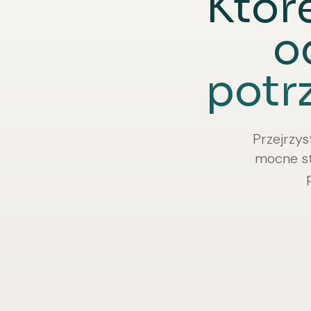
Które
o
potr
Przejrzys
mocne st