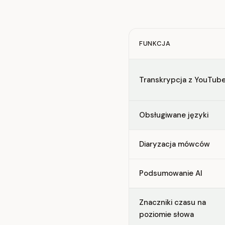
FUNKCJA
Feature comparison betwe
Transkrypcja z YouTub
Obsługiwane języki
Diaryzacja mówców
Podsumowanie AI
Znaczniki czasu na
poziomie słowa