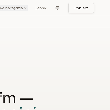
e narzędzia
Cennik
Pobierz
.fm —