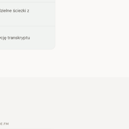
elne ścieżki z
cję transkryptu
DE.FM