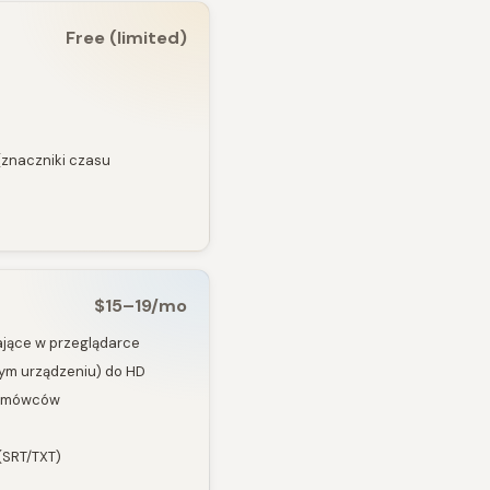
Free (limited)
(znaczniki czasu
$15–19/mo
ające w przeglądarce
ym urządzeniu) do HD
ie mówców
(SRT/TXT)