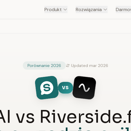
Produkt
Rozwiązania
Darmow
Porównanie 2026
Updated mar 2026
VS
I vs Riverside