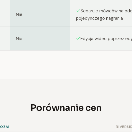
Separuje mówców na oddzi
Nie
pojedynczego nagrania
Nie
Edycja wideo poprzez edy
Porównanie cen
SOZAI
RIVERSI