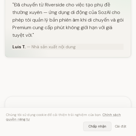
"Đã chuyển từ Riverside cho việc tạo phụ đề
thường xuyên — ứng dụng di động của SozAI cho
phép tôi quản lý bản phiên âm khi di chuyển và gói
Premium cung cấp phút không giới hạn với giá
tuyệt vời."
Luis T.
— Nhà sản xuất nội dung
Sẵn sàng thử công cụ
Chúng tôi sử dụng cookie để cải thiện trải nghiệm của bạn.
Chính sách
quyền riêng tư
chuyển lời nói thành văn
Chấp nhận
Cài đặt
bản tốt nhất?