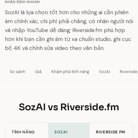
NHẬN ĐỊNH NHANH
SozAI là lựa chọn tốt hơn cho những ai cần phiên
âm chính xác, chi phí phải chăng, có nhãn người nói
và nhập YouTube dễ dàng; Riverside.fm phù hợp
hơn khi bạn cần ghi âm từ xa chuẩn studio, ghi cục
bộ 4K và chỉnh sửa video theo văn bản.
So sánh
Giá
Khám phá tính năng
SozAI
Riverside
SozAI vs Riverside.fm
TÍNH NĂNG
SOZAI
RIVERSIDE.FM