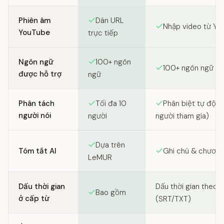
Feature comparison between SozAI and Riverside.fm
Phiên âm
Dán URL
Nhập video từ Yo
YouTube
trực tiếp
Ngôn ngữ
100+ ngôn
100+ ngôn ngữ
được hỗ trợ
ngữ
Phân tách
Tối đa 10
Phân biệt tự động
người nói
người
người tham gia)
Dựa trên
Tóm tắt AI
Ghi chú & chương
LeMUR
Dấu thời gian
Dấu thời gian theo 
Bao gồm
ở cấp từ
(SRT/TXT)