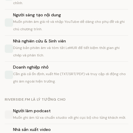
chỉnh.
Người sáng tạo nội dung
Muốn phiên âm giá rẻ và nhập YouTube dễ dàng cho phụ đề và ghi
chú chương trình.
Nhà nghiên cứu & Sinh viên
Dùng bản phiên âm và tóm tắt LeMUR để tiết kiệm thời gian ghi
chép và phân tích.
Doanh nghiệp nhỏ
Cần giá cả ổn định, xuất file (TXT/SRT/PDF) và truy cập di động cho
ghi âm ngoài hiện trường.
RIVERSIDE.FM LÀ LÝ TƯỞNG CHO
Người làm podcast
Muốn ghi âm từ xa chuẩn studio với ghi cục bộ cho từng khách mời.
Nhà sản xuất video