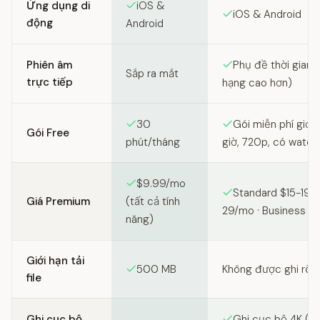
Ứng dụng di
iOS &
iOS & Android
động
Android
Phiên âm
Phụ đề thời gian 
Sắp ra mắt
trực tiếp
hạng cao hơn)
30
Gói miễn phí giới 
Gói Free
phút/tháng
giờ, 720p, có water
$9.99/mo
Standard $15-19/m
Giá Premium
(tất cả tính
29/mo · Business tu
năng)
Giới hạn tải
500 MB
Không được ghi rõ
file
Ghi cục bộ
Ghi cục bộ 4K (ghi