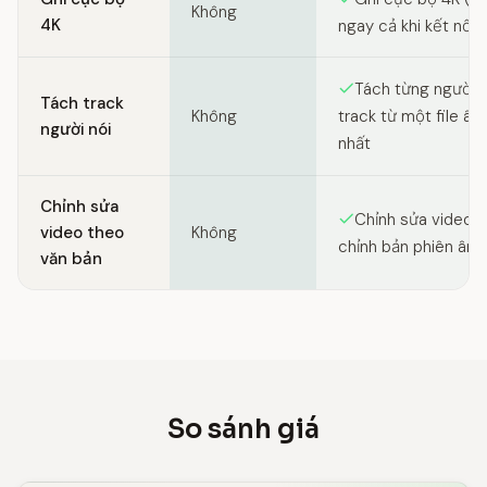
Không
4K
ngay cả khi kết nối 
Tách từng người 
Tách track
Không
track từ một file â
người nói
nhất
Chỉnh sửa
Chỉnh sửa video 
video theo
Không
chỉnh bản phiên âm
văn bản
So sánh giá