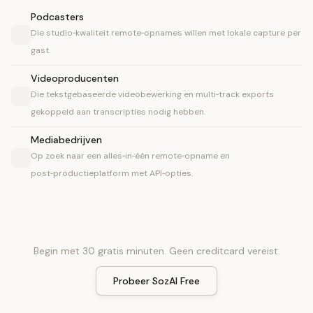
Podcasters
Die studio‑kwaliteit remote‑opnames willen met lokale capture per
gast.
Videoproducenten
Die tekstgebaseerde videobewerking en multi‑track exports
gekoppeld aan transcripties nodig hebben.
Mediabedrijven
Op zoek naar een alles‑in‑één remote‑opname en
post‑productieplatform met API‑opties.
Begin met 30 gratis minuten. Geen creditcard vereist.
Probeer SozAI Free