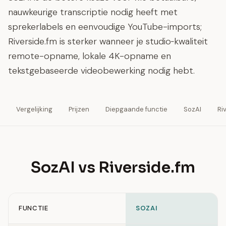
nauwkeurige transcriptie nodig heeft met
sprekerlabels en eenvoudige YouTube-imports;
Riverside.fm is sterker wanneer je studio‑kwaliteit
remote-opname, lokale 4K-opname en
tekstgebaseerde videobewerking nodig hebt.
Vergelijking
Prijzen
Diepgaande functie
SozAI
Ri
SozAI vs Riverside.fm
FUNCTIE
SOZAI