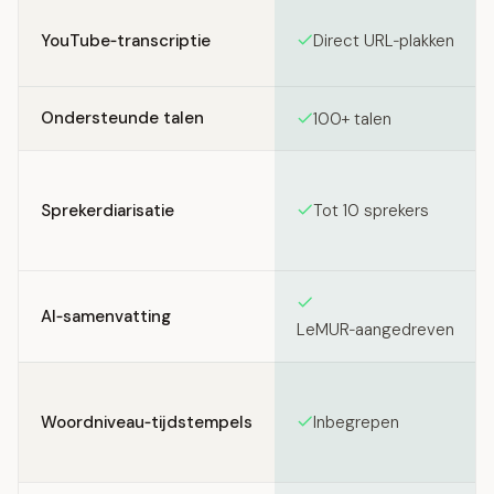
Feature comparison between SozAI and Riverside.fm
YouTube‑transcriptie
Direct URL‑plakken
Ondersteunde talen
100+ talen
Sprekerdiarisatie
Tot 10 sprekers
AI‑samenvatting
LeMUR‑aangedreven
Woordniveau‑tijdstempels
Inbegrepen