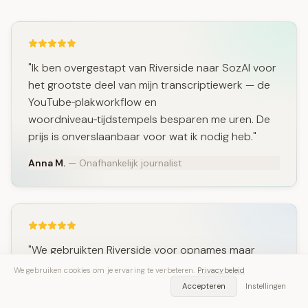
"Ik ben overgestapt van Riverside naar SozAI voor
het grootste deel van mijn transcriptiewerk — de
YouTube‑plakworkflow en
woordniveau‑tijdstempels besparen me uren. De
prijs is onverslaanbaar voor wat ik nodig heb."
Anna M.
— Onafhankelijk journalist
"We gebruikten Riverside voor opnames maar
hebben dagelijkse transcriptietaken naar SozAI
We gebruiken cookies om je ervaring te verbeteren.
Privacybeleid
verhuisd. De diarisatie voor 10 sprekers en de
Accepteren
Instellingen
PDF‑exports maken onderzoeks‑samenvattingen