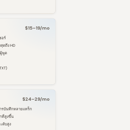
$15–19/mo
ซอร์
งสุดถึง HD
้พูด
TXT)
$24–29/mo
ารบันทึกหลายแทร็ก
ี่สูงขึ้น
ดับสูง