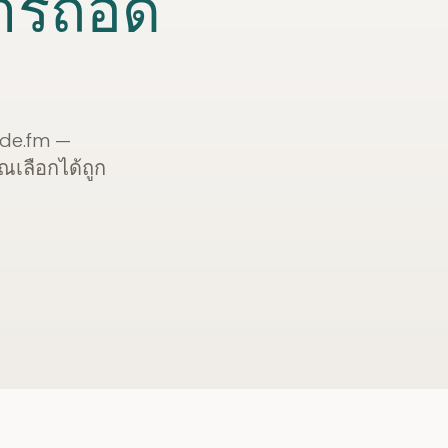
การถอด
ide.fm —
ุณเลือกได้ถูก