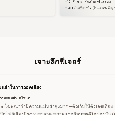
บันทึกการแสดงด้วย AI และบท
API สำหรับธุรกิจ (ในแผนระดับสูง
เจาะลึกฟีเจอร์
่นยำในการถอดเสียง
ความแม่นยำแค่ไหน?
fm
โฆษณาว่ามีความแม่นยำสูงมาก—ตัวเว็บให้ตัวเลขเกือบ
ื่อไฟล์เสียงมีความสะอาด สภาพแวดล้อมสตูดิโอของมัน (