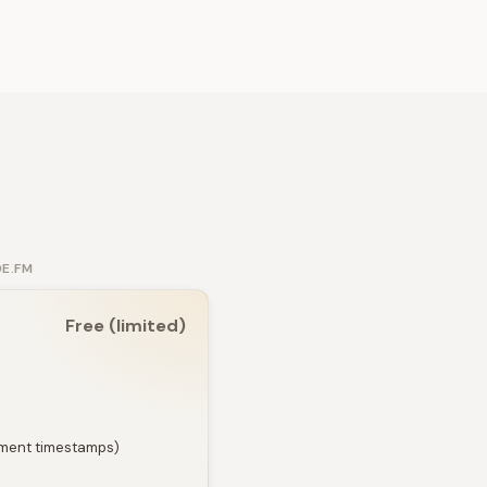
DE.FM
Free (limited)
egment timestamps)