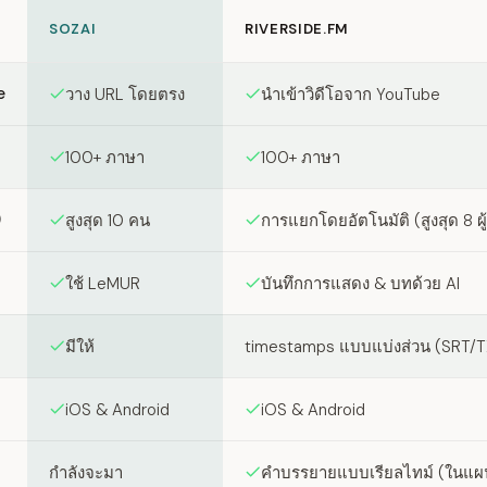
SOZAI
RIVERSIDE.FM
en SozAI and Riverside.fm
e
วาง URL โดยตรง
นำเข้าวิดีโอจาก YouTube
100+ ภาษา
100+ ภาษา
)
สูงสุด 10 คน
การแยกโดยอัตโนมัติ (สูงสุด 8 ผู้
ใช้ LeMUR
บันทึกการแสดง & บทด้วย AI
มีให้
timestamps แบบแบ่งส่วน (SRT/T
iOS & Android
iOS & Android
กำลังจะมา
คำบรรยายแบบเรียลไทม์ (ในแผน