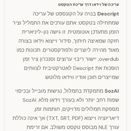
עריכה של וידאו דרך עריכת הטקסט
Descript
בנויה על הקונספט של עריכה
שמתחילה בטקסט: אתם עורכים את התמליל וציר
הזמן מתעדכן אוטומטית. זו גישה נון-ליניארית
חזקה שמאיצה חיתוך, סידור וייצוא וידאו בצורה
מאוד מהירה ליוצרים ולפודקסטרים. תכונות כמו
overdub, יישור ריבוי ערוצים וסנכרון ציר זמן
הופכות את Descript לאטרקטיבית לצוותים
שמייצרים תוכן אודיו ווידאו מלוטש.
SozAI
מתמקדת בתמלול, נגישות מובייל ובכיסוי
שפות רחב יותר ולא בעורך וידאו מלא. SozAI
מספקת תמלולים מדויקים, חותמות זמן,
דיאריזציה וייצוא (TXT, SRT, PDF) אך אינה כוללת
עורך NLE מבוסס טקסט משולב. אם זרימת