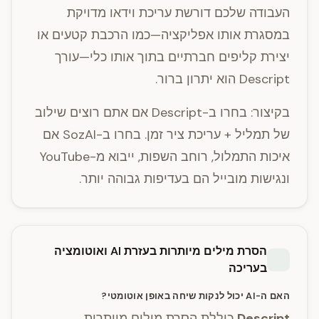
העבודה שלכם דורשת עריכת וידאו מדויקת
במסגרת אותו אפליקציה—כמו הרכבת קטעים או
יצירת קליפים חברתיים בתוך אותו כלי—עורך
Descript הוא יתרון ברור.
בקיצור: בחרו ב-Descript אם אתם רוצים שילוב
של תמליל + עריכת ציר זמן. בחרו ב-SozAI אם
איכות התמלול, רוחב השפות, ייבוא מ-YouTube
ונגישות מובייל הם בעדיפות גבוהה יותר.
הסרת מילים מיותרות בעזרת AI ואוטומציה
בעריכה
האם ה-AI יכול לנקות שיחה באופן אוטומטי?
Descript
כוללת הסרת מילים מיותרות