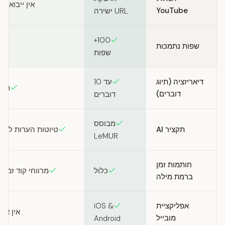
אין ייבוא קישורי 
YouTube
URL ישירה
100+
שפות נתמכות
שפות
דיאריזציה (תיוג
עד 10
תיוג
דוברים)
דוברים
מבוסס
תקציר AI
טיוטות הערות לשידור
LeMUR
חותמות זמן
כלול
מרווחי קוד זמן 
ברמת מילה
אפליקציית
iOS &
אין אפל
מובייל
Android