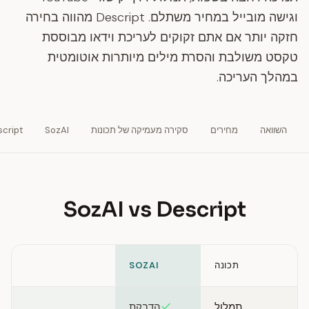
וגישה מובייל במחיר משתלם. Descript מהווה בחירה
חזקה יותר אם אתם זקוקים לעריכת וידאו מבוססת
טקסט משולבת והסרת מילים מיותרות אוטומטית
במהלך העריכה.
השוואה
מחירים
סקירה מעמיקה של תכונות
SozAI
cript
SozAI vs Descript
תכונה
SOZAI
Feature comparison between SozAI and Descript
תמלול
הדבקת