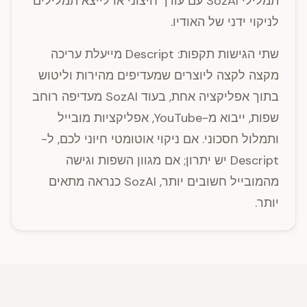
תמלילי SozAI עם עורך חיצוני או לייצא תמלילים
לניקוי ידני של האודיו.
שתי הגישות תקפות: Descript מייעלת עריכה
מקצה לקצה ליוצרים שמעדיפים מהירות וליטוש
בתוך אפליקציה אחת, בעוד SozAI מעדיפה רוחב
שפות, ייבוא מ-YouTube, אפליקציות מובייל
ותמלול חסכוני. אם ניקוי אוטומטי חיוני לכם, ל-
Descript יש יתרון; אם מגוון השפות וגישה
מהמובייל חשובים יותר, SozAI כנראה מתאים
יותר.