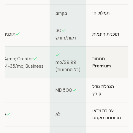
תמלול חי
בקרוב
30
תוכנית חינמית
תוכנית ח
דקות/חודש
תמחור
-24/mo; Creator
$9.99/mo
Premium
$24-35/mo; Business מותאם אישית
(כל התכונות)
מגבלת גודל
500 MB
קובץ
עריכת וידאו
לא
כן, עור
מבוססת טקסט