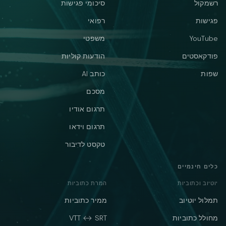
רשמקול
סיכומי פגישות
פגישות
רפואי
YouTube
משפטי
פודקאסטים
הודעות קוליות
שפות
כותב AI
מסכם
תרגום אודיו
תרגום וידאו
טקסט לדיבור
כלים חינמיים
יוטיוב וכתוביות
המרת כתוביות
תמלול יוטיוב
ממיר כתוביות
מחולל כתוביות
VTT ↔ SRT