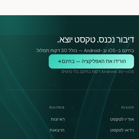
דיבור נכנס. טקסט יוצא.
בחינם ב-iOS וב-Android — כולל 30 דקות תמלול.
הורידו את האפליקציה — בחינם
iOS ו-Android. 30 דקות בחינם, בלי כרטיס.
תכונות
פתרונות
אודיו לטקסט
ראיונות
וידאו לטקסט
הרצאות