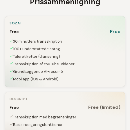
Prissammenligning
SOZAI
Free
Free
30 minutters transskription
100+ understøttede sprog
Taleretiketter (diarisering)
Transskription af YouTube-videoer
Grundlæggende AI-resumé
Mobilapp (iOS & Android)
DESCRIPT
Free (limited)
Free
Transskription med begrænsninger
Basis redigeringsfunktioner