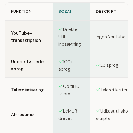
FUNKTION
SOZAI
DESCRIPT
Feature comparison between SozAI and Descript
Direkte
YouTube-
Ingen YouTube-UR
URL-
transskription
indsætning
Understøttede
100+
23 sprog
sprog
sprog
Op til 10
Talerdiarisering
Taleretiketter i
talere
LeMUR-
Udkast til show
AI-resumé
drevet
scripts