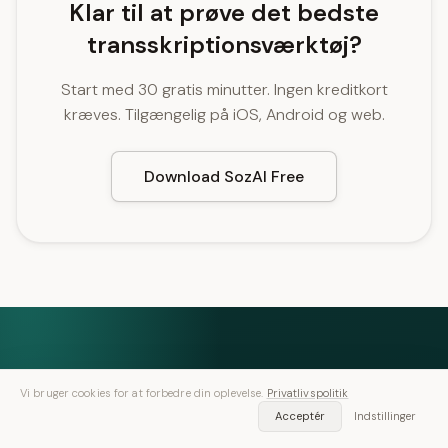
Klar til at prøve det bedste
transskriptionsværktøj?
Start med 30 gratis minutter. Ingen kreditkort
kræves. Tilgængelig på iOS, Android og web.
Download SozAI Free
Tale ind. Tekst ud.
Vi bruger cookies for at forbedre din oplevelse.
Privatlivspolitik
Acceptér
Indstillinger
Gratis på iOS og Android — 30 minutters transskribering
inkluderet.