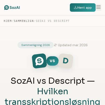
Hent app
HJEM
/
SAMMENLIGN
/
SOZAI VS DESCRIPT
Updated mar 2026
Sammenligning 2026
D
VS
SozAI vs Descript —
Hvilken
transskriptionsløsning