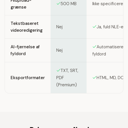
Filupload-
500 MB
Ikke specificeret
grænse
Tekstbaseret
Nej
Ja, fuld NLE-edi
videoredigering
AI-fjernelse af
Automatiseret f
Nej
fyldord
fyldord
TXT, SRT,
Eksportformater
HTML, MD, DOCX
PDF
(Premium)