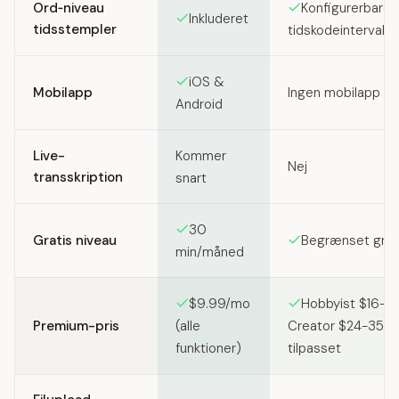
Ord‑niveau
Konfigurerbare
Inkluderet
tidsstempler
tidskodeintervalle
iOS &
Mobilapp
Ingen mobilapp
Android
Live-
Kommer
Nej
transskription
snart
30
Gratis niveau
Begrænset grati
min/måned
$9.99/mo
Hobbyist $16-2
Premium-pris
(alle
Creator $24-35/m
funktioner)
tilpasset