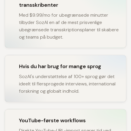
transskribenter
Med $9.99/mo for ubegrænsede minutter
tilbyder SozAI en af de mest prisvenlige
ubegrænsede transskriptionsplaner til skabere
og teams på budget.
Hvis du har brug for mange sprog
SozAI's understøttelse af 100+ sprog gør det
ideelt til flersprogede interviews, international
forskning og globalt indhold.
YouTube-første workflows
Direkte YouTube-URL-import sparer tid ved