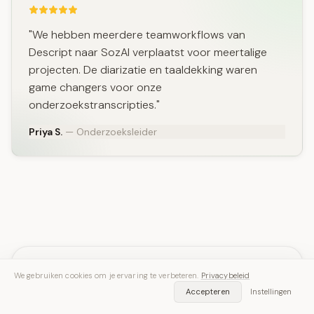
"We hebben meerdere teamworkflows van
Descript naar SozAI verplaatst voor meertalige
projecten. De diarizatie en taaldekking waren
game changers voor onze
onderzoekstranscripties."
Priya S.
— Onderzoeksleider
We gebruiken cookies om je ervaring te verbeteren.
Privacybeleid
Klaar om het beste
Accepteren
Instellingen
transcriptietool te