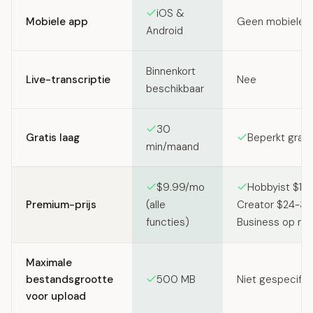
iOS &
Mobiele app
Geen mobiele 
Android
Binnenkort
Live-transcriptie
Nee
beschikbaar
30
Gratis laag
Beperkt grati
min/maand
$9.99/mo
Hobbyist $16
Premium-prijs
(alle
Creator $24-35
functies)
Business op ma
Maximale
bestandsgrootte
500 MB
Niet gespecific
voor upload