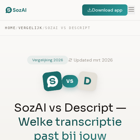
Download app
HOME
/
VERGELIJK
/
SOZAI VS DESCRIPT
Updated mrt 2026
Vergelijking 2026
D
VS
SozAI vs Descript —
Welke transcriptie
past bij jouw