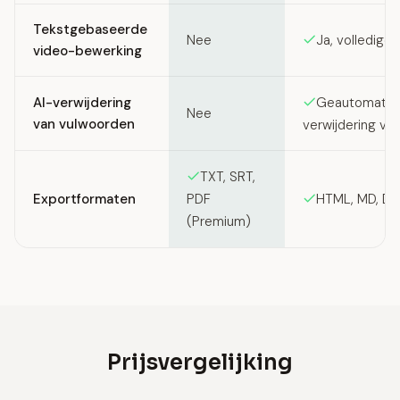
Tekstgebaseerde
Nee
Ja, volledige
video-bewerking
AI-verwijdering
Geautomatis
Nee
van vulwoorden
verwijdering va
TXT, SRT,
Exportformaten
HTML, MD, DO
PDF
(Premium)
Prijsvergelijking