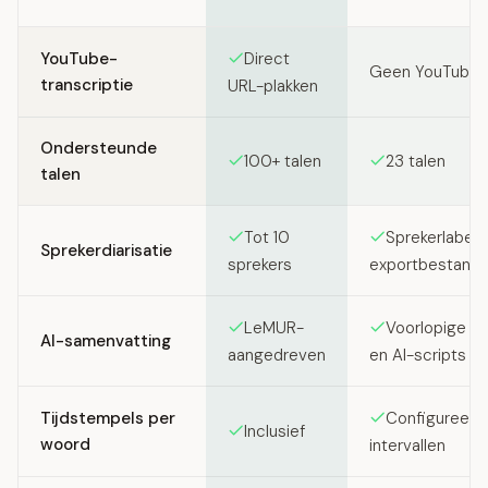
Feature comparison between SozAI and Descript
YouTube-
Direct
Geen YouTube-
transcriptie
URL-plakken
Ondersteunde
100+ talen
23 talen
talen
Tot 10
Sprekerlabels 
Sprekerdiarisatie
sprekers
exportbestand
LeMUR-
Voorlopige sh
AI-samenvatting
aangedreven
en AI-scripts
Tijdstempels per
Configureerb
Inclusief
woord
intervallen