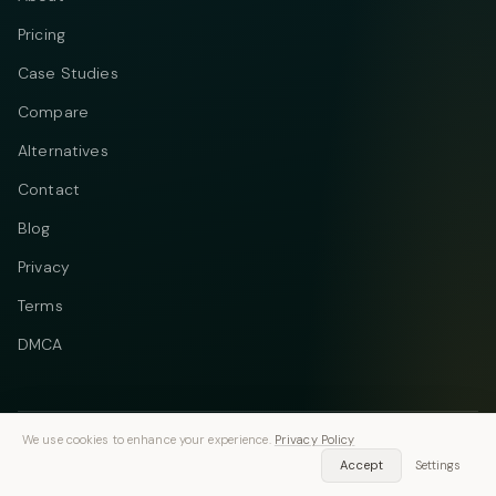
Pricing
Case Studies
Compare
Alternatives
Contact
Blog
Privacy
Terms
DMCA
We use cookies to enhance your experience.
Privacy Policy
Telegram
Instagram
© 2026 Vastflow. All rights reserved.
Accept
Settings