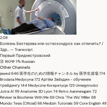
2:08
Болезнь Бехтерева или остеохондроз: как отличить? /
Здр… — Transcript
Первый Приднестровский
160
1
Russian
Other Channels
jawed
646
医学生のための情報チャンネル by 医学生道場
174
Brodata Medycyna
172
Артём Звёздин - обучение
трейдингу
144
Medyczne Korepetycje
125
Umiejętności
Jutra AI
119
Anatomie 3D Lyon
74
Retro Aanmeegam
72
Réviser la Biochimie With Me
69
Chris 'The Wiz' Miller
68
Mundo Tesis (Oficial)
66
Medizin Tutorials
59
Core English
48