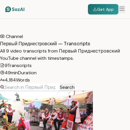
Get App
HOME
/
TRANSCRIPTS
/
ПЕРВЫЙ ПРИДНЕСТРОВСКИЙ
Channel
Первый Приднестровский — Transcripts
All 9 video transcripts from Первый Приднестровский
YouTube channel with timestamps.
9
Transcripts
49min
Duration
4,184
Words
Search