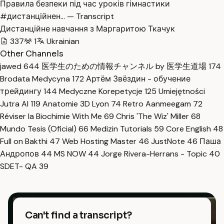
Правила безпеки під час уроків гімнастики
#дистанційнен… — Transcript
Дистанційне навчання з Маргаритою Ткачук
337
1
Ukrainian
Other Channels
jawed
644
医学生のための情報チャンネル by 医学生道場
174
Brodata Medycyna
172
Артём Звёздин - обучение
трейдингу
144
Medyczne Korepetycje
125
Umiejętności
Jutra AI
119
Anatomie 3D Lyon
74
Retro Aanmeegam
72
Réviser la Biochimie With Me
69
Chris 'The Wiz' Miller
68
Mundo Tesis (Oficial)
66
Medizin Tutorials
59
Core English
48
Full on Bakthi
47
Web Hosting Master
46
JustNote
46
Паша
Андропов
44
MS NOW
44
Jorge Rivera-Herrans - Topic
40
SDET- QA
39
Can't find a transcript?