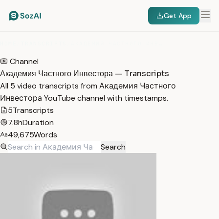
Get App
HOME
/
TRANSCRIPTS
/
АКАДЕМИЯ ЧАСТНОГО ИНВЕСТОРА
Channel
Академия Частного Инвестора — Transcripts
All 5 video transcripts from Академия Частного
Инвестора YouTube channel with timestamps.
5
Transcripts
7.8h
Duration
49,675
Words
Search