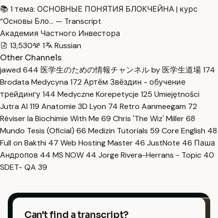
📚 1 тема: ОСНОВНЫЕ ПОНЯТИЯ БЛОКЧЕЙНА | курс
“Основы Бло… — Transcript
Академия Частного Инвестора
13,530
1
Russian
Other Channels
jawed
644
医学生のための情報チャンネル by 医学生道場
174
Brodata Medycyna
172
Артём Звёздин - обучение
трейдингу
144
Medyczne Korepetycje
125
Umiejętności
Jutra AI
119
Anatomie 3D Lyon
74
Retro Aanmeegam
72
Réviser la Biochimie With Me
69
Chris 'The Wiz' Miller
68
Mundo Tesis (Oficial)
66
Medizin Tutorials
59
Core English
48
Full on Bakthi
47
Web Hosting Master
46
JustNote
46
Паша
Андропов
44
MS NOW
44
Jorge Rivera-Herrans - Topic
40
SDET- QA
39
Can't find a transcript?