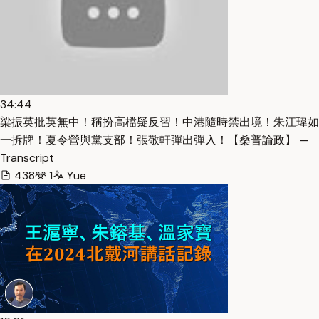
34:44
梁振英批英無中！稱扮高檔疑反習！中港隨時禁出境！朱江瑋如
一拆牌！夏令營與黨支部！張敬軒彈出彈入！【桑普論政】 —
Transcript
438
1
Yue