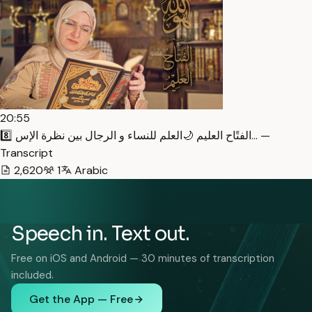
20:55
8️⃣ الفتًاح العليم 🌙العلم للنساء و الرجال بين نظرة الإس… —
Transcript
2,620
1
Arabic
Speech in. Text out.
Free on iOS and Android — 30 minutes of transcription
included.
Get the App — Free