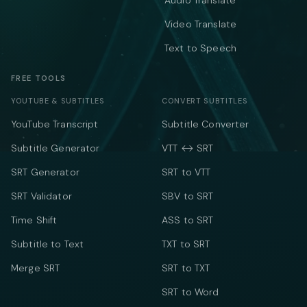
Audio Translate
Video Translate
Text to Speech
FREE TOOLS
YOUTUBE & SUBTITLES
CONVERT SUBTITLES
YouTube Transcript
Subtitle Converter
Subtitle Generator
VTT ↔ SRT
SRT Generator
SRT to VTT
SRT Validator
SBV to SRT
Time Shift
ASS to SRT
Subtitle to Text
TXT to SRT
Merge SRT
SRT to TXT
SRT to Word