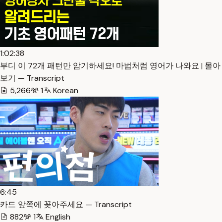
1:02:38
부디 이 72개 패턴만 암기하세요! 마법처럼 영어가 나와요 | 몰아
보기 — Transcript
5,266
1
Korean
6:45
카드 앞쪽에 꽂아주세요 — Transcript
882
1
English