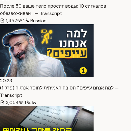
После 50 ваше тело просит воды: 10 сигналов
обезвоживан… — Transcript
1,457
1
Russian
20:23
למה אנחנו עייפים? הסיבה האמיתית לחוסר אנרגיה (פרק 1) —
Transcript
3,054
1
Iw