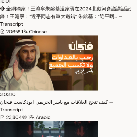
16:01
🔴 全網獨家！王滬寧朱鎔基溫家寶在2024北戴河會議講話記
錄！王滬寧：“近平同志有重大過錯” 朱鎔基：“近平啊… —
Transcript
206
1
Chinese
3:03:10
كيف تنجح العلاقات مع ياسر الحزيمي | بودكاست فنجان —
Transcript
23,804
1
Arabic