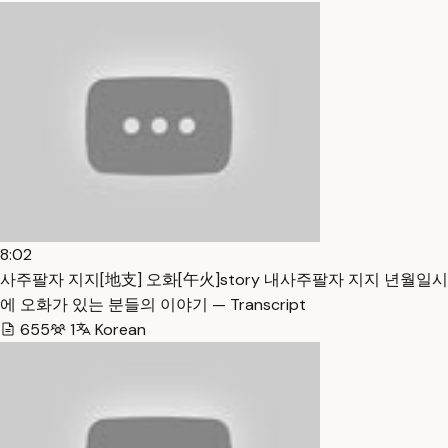
8:02
사주팔자 지지[地支] 오화[午火]story 내사주팔자 지지 년월일시
에 오화가 있는 분들의 이야기 — Transcript
655
1
Korean