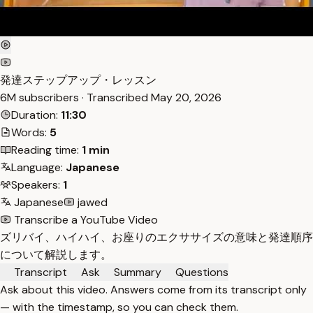
発達ステップアップ・レッスン
6M subscribers · Transcribed
May 20, 2026
Duration:
11:30
Words:
5
Reading time:
1 min
Language:
Japanese
Speakers:
1
Japanese
jawed
Transcribe a YouTube Video
ズリバイ、ハイハイ、お座りのエクササイズの意味と発達順序
について解説します。
Transcript
Ask
Summary
Questions
Ask about this video. Answers come from its transcript only
— with the timestamp, so you can check them.