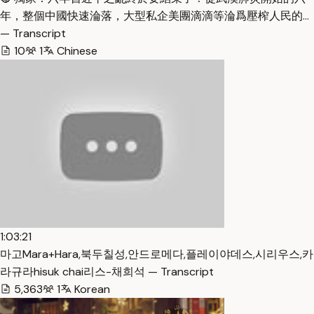
年，整個中國快速淪落，大型私企美團滴滴等淪爲壓榨人民的…
— Transcript
10
1
Chinese
1:03:21
마고Mara+Hara,북두칠성,안드로메다,플레이야데스,시리우스,카
라규라hisuk chai리스-채희석 — Transcript
5,363
1
Korean