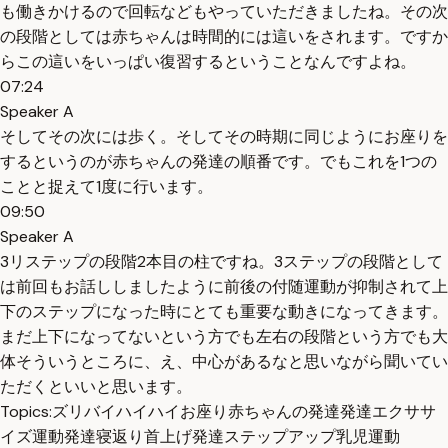
も働きかけるので回転などもやっていただきましたね。その次
の段階としては赤ちゃんは時間的には這いをされます。ですか
らこの這いをいっぱい復習するということなんですよね。
07:24
Speaker A
そしてその次には歩く。そしてその時期に同じようにお座りを
するというのが赤ちゃんの発達の順番です。でもこれを1つの
ことと捉えて1度に行います。
09:50
Speaker A
3リステップの段階2本目の柱ですね。3ステップの段階として
は前回もお話ししましたように前後の付随運動が抑制されて上
下のステップになった時にとても重要な動きになってきます。
まだ上下になってないという方でも左右の段階という方でも大
体そういうところに、え、中心があるなと思いながら聞いてい
ただくといいと思います。
Topics:
ズリバイ
ハイハイ
お座り
赤ちゃんの発達
発達エクササ
イズ
運動発達
寝返り
首上げ
発達ステップアップ
乳児運動