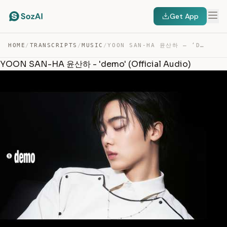
Get App
HOME
/
TRANSCRIPTS
/
MUSIC
/
YOON SAN-HA 윤산하 – ‘DEMO’ — TRANSCRIPT
YOON SAN-HA 윤산하 - 'demo' (Official Audio)