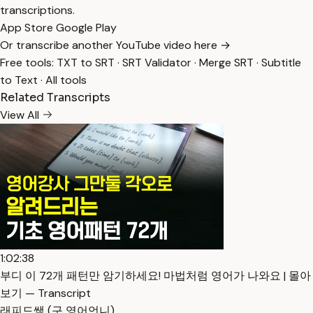
transcriptions.
App Store
Google Play
Or transcribe another YouTube video here →
Free tools:
TXT to SRT
·
SRT Validator
·
Merge SRT
·
Subtitle
to Text
·
All tools
Related Transcripts
View All
1:02:38
부디 이 72개 패턴만 암기하세요! 마법처럼 영어가 나와요 | 몰아
보기 — Transcript
래피드쌤 (구 영어언니)