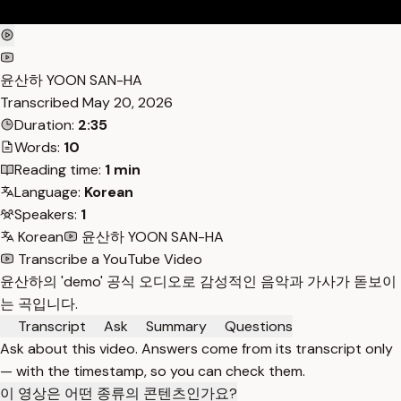
윤산하 YOON SAN-HA
Transcribed
May 20, 2026
Duration:
2:35
Words:
10
Reading time:
1 min
Language:
Korean
Speakers:
1
Korean
윤산하 YOON SAN-HA
Transcribe a YouTube Video
윤산하의 'demo' 공식 오디오로 감성적인 음악과 가사가 돋보이
는 곡입니다.
Transcript
Ask
Summary
Questions
Ask about this video. Answers come from its transcript only
— with the timestamp, so you can check them.
이 영상은 어떤 종류의 콘텐츠인가요?