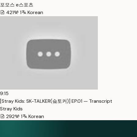
포모스 e스포츠
421
1
Korean
9:15
[Stray Kids: SK-TALKER(슼토커)] EP.01 — Transcript
Stray Kids
292
1
Korean