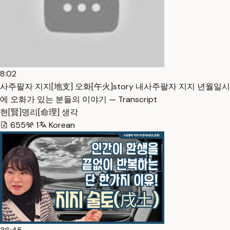
8:02
사주팔자 지지[地支] 오화[午火]story 내사주팔자 지지 년월일시
에 오화가 있는 분들의 이야기 — Transcript
현[賢]명리[命理] 생각
655
1
Korean