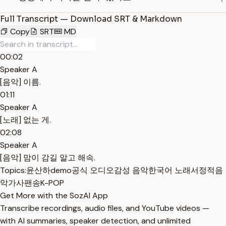
Full Transcript — Download SRT & Markdown
Copy
SRT
MD
00:02
Speaker A
[음악] 이름.
01:11
Speaker A
[노래] 없는 게.
02:08
Speaker A
[음악] 맘이 감길 알고 해속.
Topics:
윤산하
demo
공식 오디오
감성 음악
한국어 노래
서정적
음
악
가사
팬송
K-POP
Get More with the SozAI App
Transcribe recordings, audio files, and YouTube videos —
with AI summaries, speaker detection, and unlimited