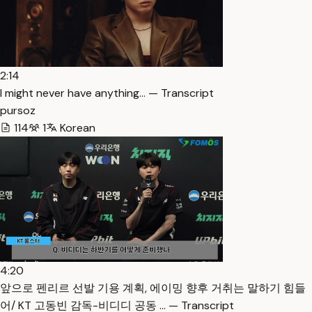
2:14
I might never have anything… — Transcript
pursoz
114
1
Korean
4:20
앞으로 펜리르 선발 기용 계획, 에이밍 향후 거취는 말하기 힘들
어/ KT 고동빈 감독-비디디 공동 … — Transcript