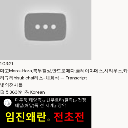
1:03:21
마고Mara+Hara,북두칠성,안드로메다,플레이야데스,시리우스,카
라규라hisuk chai리스-채희석 — Transcript
빛의전사들
5,363
1
Korean